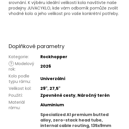
srovnání. K výběru ideální velikosti kola navštivte naše
prodejny JUVACYKLO, kde vám odborník pomůže zvolit
vhodné kolo a jeho velikost pro vaše konkrétní potřeby.
Doplňkové parametry
Kategorie
:
Rockhopper
?
Modelový
2026
rok
:
Kolo podle
Univerzální
typu rámu
:
Velikost kol
:
29"
,
27,5"
Použití
:
Zpevněné cesty
,
Náročný terén
Materiál
Aluminium
rámu
:
Specialized A1 premium butted
alloy, zero-stack head tube,
internal cable routing, 135x9mm