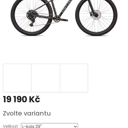
19 190 Kč
Měrná
Zvolte variantu
cena:
Velikost