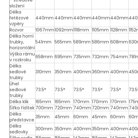
– středové
složení
Délka
řetězové
440mm
440mm
440mm
440mm
440mm
44
vzpěry
Rozvor
1067mm
1092mm
1118mm
1105mm
1128mm
115
Délka horní
trubky,
541mm
565mm
589mm
586mm
608mm
63
horizontální
Výška rámu
658mm
695mm
735mm
732mm
754mm
78
v rozkroku
Délka
sedlové
310mm
350mm
400mm
360mm
400mm
45
trubky
Úhel
sedlové
73.5°
73.5°
73.5°
73.5°
73.5°
73.5
trubky
Délka klik
165mm
165mm
170mm
170mm
170mm
17
Šířka řídítek
700mm
720mm
740mm
720mm
740mm
74
Délka
35mm
45mm
60mm
45mm
60mm
60
představce
Délka
300mm
350mm
400mm
350mm
400mm
40
sedlovky