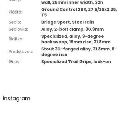
wall, 25mm inner width, 32h
Ground Control 2BR, 27.5/29x2.35,
Pláště
:
T5
Sedlo
:
Bridge Sport, Steel rails
Sedlovka
:
Alloy, 2-bolt clamp, 30.9mm
Specialized, alloy, 9-degree
Řidítka
:
backsweep, 15mm rise, 31.8mm
Stout 3D-forged alloy, 31.8mm, 6-
Představec
:
degree rise
Gripy
:
Specialized Trail Grips, lock-on
Z
á
p
a
Instagram
t
í