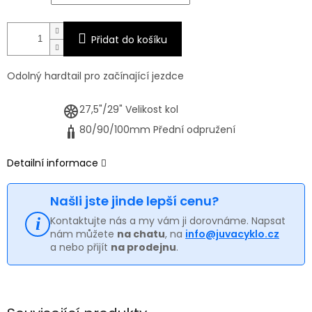
Přidat do košíku
Odolný hardtail pro začínající jezdce
27,5"/29"
Velikost kol
80/90/100mm
Přední odpružení
Detailní informace
Našli jste jinde lepší cenu?
Kontaktujte nás a my vám ji dorovnáme. Napsat
nám můžete
na chatu
, na
info@juvacyklo.cz
a nebo přijít
na prodejnu
.