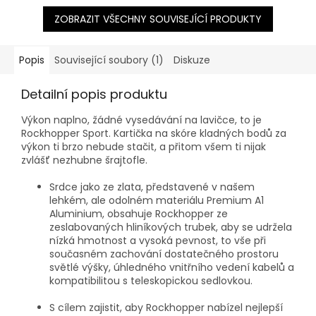
ZOBRAZIT VŠECHNY SOUVISEJÍCÍ PRODUKTY
Popis
Související soubory (1)
Diskuze
Detailní popis produktu
Výkon naplno, žádné vysedávání na lavičce, to je
Rockhopper Sport. Kartička na skóre kladných bodů za
výkon ti brzo nebude stačit, a přitom všem ti nijak
zvlášť nezhubne šrajtofle.
Srdce jako ze zlata, představené v našem
lehkém, ale odolném materiálu Premium A1
Aluminium, obsahuje Rockhopper ze
zeslabovaných hliníkových trubek, aby se udržela
nízká hmotnost a vysoká pevnost, to vše při
současném zachování dostatečného prostoru
světlé výšky, úhledného vnitřního vedení kabelů a
kompatibilitou s teleskopickou sedlovkou.
S cílem zajistit, aby Rockhopper nabízel nejlepší