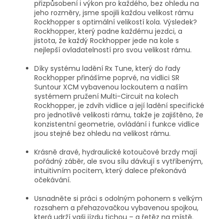
přizpůsobení i výkon pro každého, bez ohledu na
jeho rozměry, jsme spojili každou velikost rámu
Rockhopper s optimální velikostí kola. Výsledek?
Rockhopper, který padne každému jezdci, a
jistota, že každý Rockhopper jede na kole s
nejlepší ovladatelností pro svou velikost rámu.
Díky systému ladění Rx Tune, který do řady
Rockhopper přinášíme poprvé, na vidlici SR
Suntour XCM vybavenou lockoutem a naším
systémem pružení Multi-Circuit na kolech
Rockhopper, je zdvih vidlice a její ladění specifické
pro jednotlivé velikosti rámu, takže je zajištěno, že
konzistentní geometrie, ovládání i funkce vidlice
jsou stejné bez ohledu na velikost rámu.
Krásně dravé, hydraulické kotoučové brzdy mají
pořádný záběr, ale svou sílu dávkují s vytříbeným,
intuitivním pocitem, který dalece překonává
očekávání.
Usnadněte si práci s odolným pohonem s velkým
rozsahem a přehazovačkou vybavenou spojkou,
která udrží vaši jízdu tichou – a řetěz na místě.