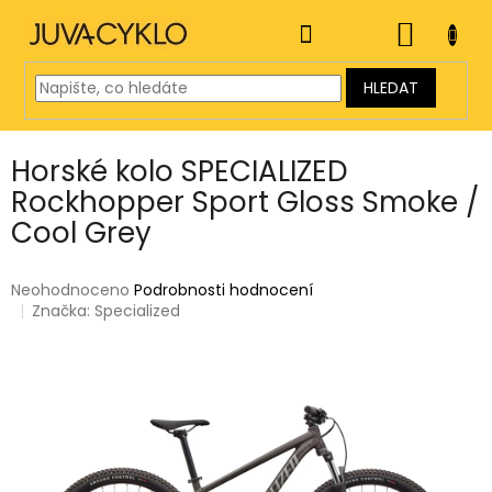
Přejít
na
NÁKUP
obsah
KOŠÍK
HLEDAT
Horské kolo SPECIALIZED
Rockhopper Sport Gloss Smoke /
Cool Grey
Průměrné
Neohodnoceno
Podrobnosti hodnocení
hodnocení
Značka:
Specialized
produktu
je
0,0
z
5
hvězdiček.