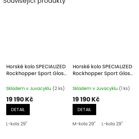
Související produkty
Horské kolo SPECIALIZED
Horské kolo SPECIALIZED
Rockhopper Sport Gloss
Rockhopper Sport Gloss
Dune White / Oasis
Maroon / Deep Orange
Skladem v Juvacyklu
(2 ks)
Skladem v Juvacyklu
(1 ks)
19 190 Kč
19 190 Kč
DETAIL
DETAIL
L-kola 29"
M-kola 29"
L-kola 29"