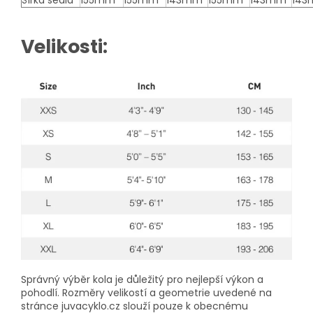
Šířka sedla
155mm
155mm
143mm
155mm
143mm
14
Velikosti:
Správný výběr kola je důležitý pro nejlepší výkon a
pohodlí. Rozměry velikostí a geometrie uvedené na
stránce juvacyklo.cz slouží pouze k obecnému