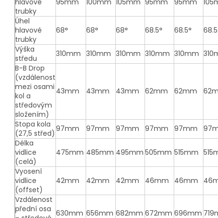
hlavové
95mm
100mm
105mm
95mm
95mm
10
trubky
Úhel
hlavové
68°
68°
68°
68.5°
68.5°
68.5
trubky
Výška
310mm
310mm
310mm
310mm
310mm
31
středu
B-B Drop
(vzdálenost
mezi osami
43mm
43mm
43mm
62mm
62mm
62
kol a
středovým
složením)
Stopa kola
97mm
97mm
97mm
97mm
97mm
97
(27,5 střed)
Délka
vidlice
475mm
485mm
495mm
505mm
515mm
515
(celá)
Vyosení
vidlice
42mm
42mm
42mm
46mm
46mm
46
(offset)
Vzdálenost
přední osa
630mm
656mm
682mm
672mm
696mm
71