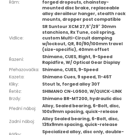
Rám
:
forged dropouts, chainstay-
mounted disc brake, replaceable
alloy derailleur hanger, stealth rack
mounts, dropper post compatible
SR Suntour XCM 27,5"/29" 30mm
stanchions, Rx Tune, coil spring,
Vidlice
:
custom Multi-Circuit damping
w/lockout, QR, 80/90/100mm travel
(size-specific), 40mm offset
Shimano, CUES, Right, 9-Speed
Řazení
:
Rapidfire, W/ Optical Gear Display
Přehazovačka
:
Shimano, CUES, 9-Speed
Kazeta
:
Shimano Cues, 9 speed, 11-46T
Kliky
:
Stout 1x, forged alloy 30T
Řetěz
:
SHIMANO CN-LG500, W/QUICK-LINK
Brzdy
:
Shimano BR-MT200, hydraulic disc
Alloy, Sealed bearing, 6-Bolt, disc,
Přední náboj
:
100x9mm spacing, quick-release
Alloy Sealed bearing, 6-Bolt, disc,
Zadní náboj
:
135x9mm spacing, quick-release
Specialized alloy, disc only, double-
Ráfky
: