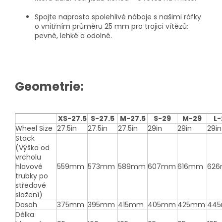
Spojte naprosto spolehlivé náboje s našimi ráfky
o vnitřním průměru 25 mm pro trojici vítězů:
pevné, lehké a odolné.
Geometrie:
XS-27.5
S-27.5
M-27.5
S-29
M-29
L-
Wheel Size
27.5in
27.5in
27.5in
29in
29in
29in
Stack
(Výška od
vrcholu
hlavové
559mm
573mm
589mm
607mm
616mm
62
trubky po
středové
složení)
Dosah
375mm
395mm
415mm
405mm
425mm
44
Délka