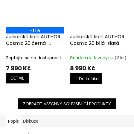
–11 %
Juniorské kolo AUTHOR
Juniorské kolo AUTHOR
Cosmic 20 černá-
Cosmic 20 bílá-zlatá
matná/žlutá-neon
Zeptejte se na dostupnost
Skladem v Juvacyklu
(2 ks)
7 990 Kč
8 990 Kč
DETAIL
Do košíku
ZOBRAZIT VŠECHNY SOUVISEJÍCÍ PRODUKTY
Popis
Diskuze