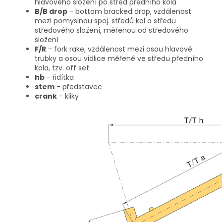
hlavového složení po střed předního kola
B/B drop
- bottom bracked drop, vzdálenost
mezi pomyslnou spoj. středů kol a středu
středového složení, měřenou od středového
složení
F/R
- fork rake, vzdálenost mezi osou hlavové
trubky a osou vidlice měřené ve středu předního
kola, tzv. off set
hb
- řidítka
stem
- představec
crank
- kliky