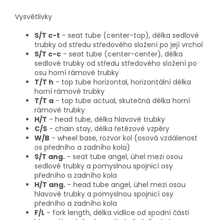
Vysvětlivky
S/T c-t
- seat tube (center-top), délka sedlové
trubky od středu středového složení po její vrchol
S/T c-c
- seat tube (center-center), délka
sedlové trubky od středu středového složení po
osu horní rámové trubky
T/T h
- top tube horizontal, horizontální délka
horní rámové trubky
T/T a
- top tube actual, skutečná délka horní
rámové trubky
H/T
- head tube, délka hlavové trubky
C/S
- chain stay, délka řetězové vzpěry
W/B
- wheel base, rozvor kol (osová vzdálenost
os předního a zadního kola)
S/T ang.
- seat tube angel, úhel mezi osou
sedlové trubky a pomyslnou spojnicí osy
předního a zadního kola
H/T ang.
- head tube angel, úhel mezi osou
hlavové trubky a pomyslnou spojnicí osy
předního a zadního kola
F/L
- fork length, délka vidlice od spodní části