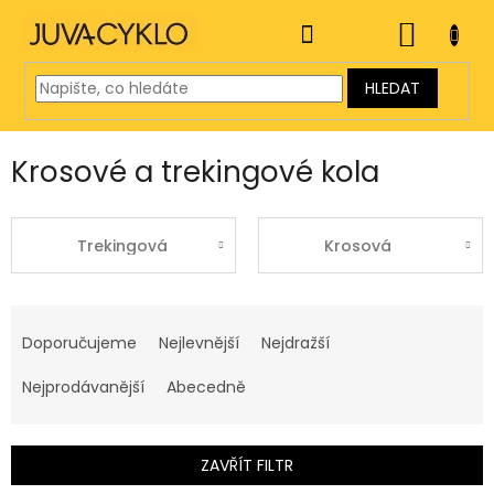
Přejít
na
NÁKUP
obsah
KOŠÍK
HLEDAT
Krosové a trekingové kola
Trekingová
Krosová
Ř
a
Doporučujeme
Nejlevnější
Nejdražší
z
e
Nejprodávanější
Abecedně
n
í
p
ZAVŘÍT FILTR
r