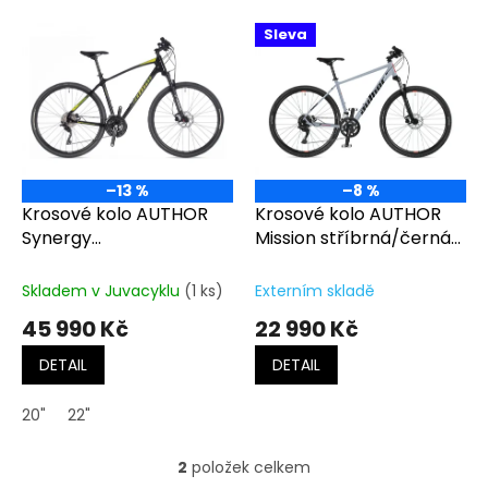
o
V
Sleva
d
ý
u
p
k
i
t
s
ů
p
r
o
–13 %
–8 %
d
Krosové kolo AUTHOR
Krosové kolo AUTHOR
u
Synergy
Mission stříbrná/černá/
k
černá/limeta/zelená/
červená
t
černá
Skladem v Juvacyklu
(1 ks)
Externím skladě
ů
45 990 Kč
22 990 Kč
DETAIL
DETAIL
20"
22"
2
položek celkem
O