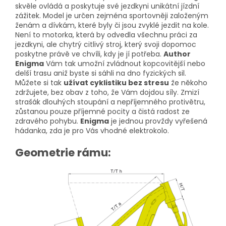
skvěle ovládá a poskytuje své jezdkyni unikátní jízdní
zážitek. Model je určen zejména sportovněji založeným
ženám a dívkám, které byly či jsou zvyklé jezdit na kole.
Není to motorka, která by odvedla všechnu práci za
jezdkyni, ale chytrý citlivý stroj, který svoji dopomoc
poskytne právě ve chvíli, kdy je jí potřeba.
Author
Enigma
Vám tak umožní zvládnout kopcovitější nebo
delší trasu aniž byste si sáhli na dno fyzických sil.
Můžete si tak
užívat cyklistiku bez stresu
že někoho
zdržujete, bez obav z toho, že Vám dojdou síly. Zmizí
strašák dlouhých stoupání a nepříjemného protivětru,
zůstanou pouze příjemné pocity a čistá radost ze
zdravého pohybu.
Enigma
je jednou provždy vyřešená
hádanka, zda je pro Vás vhodné elektrokolo.
Geometrie rámu: