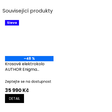
Související produkty
Sleva
–48 %
Krosové elektrokolo
AUTHOR Enigma
bílá/stříbrná/růžová
Zeptejte se na dostupnost
35 990 Kč
DETAIL