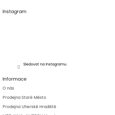
á
p
a
Instagram
t
í
Sledovat na Instagramu
Informace
O nás
Prodejna Staré Město
Prodejna Uherské Hradiště