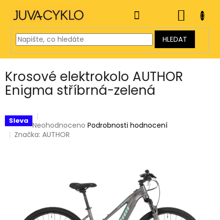
Přejít
na
NÁKUP
obsah
KOŠÍK
HLEDAT
Krosové elektrokolo AUTHOR
Enigma stříbrná-zelená
Sleva
Průměrné
Neohodnoceno
Podrobnosti hodnocení
hodnocení
Značka:
AUTHOR
produktu
je
0,0
z
5
hvězdiček.