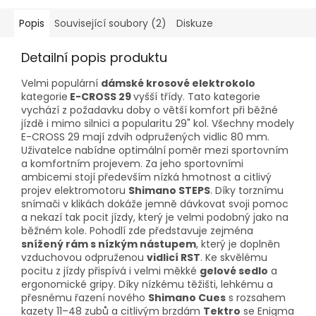
Popis
Související soubory (2)
Diskuze
Detailní popis produktu
Velmi populární
dámské krosové elektrokolo
kategorie
E-CROSS 29
vyšší třídy. Tato kategorie
vychází z požadavku doby o větší komfort při běžné
jízdě i mimo silnici a popularitu 29" kol. Všechny modely
E-CROSS 29 mají zdvih odpružených vidlic 80 mm.
Uživatelce nabídne optimální poměr mezi sportovním
a komfortním projevem. Za jeho sportovními
ambicemi stojí především nízká hmotnost a citlivý
projev elektromotoru
Shimano STEPS
. Díky torznímu
snímači v klikách dokáže jemně dávkovat svoji pomoc
a nekazí tak pocit jízdy, který je velmi podobný jako na
běžném kole. Pohodlí zde představuje zejména
snížený rám s nízkým nástupem
, který je doplněn
vzduchovou odpruženou
vidlicí RST
. Ke skvělému
pocitu z jízdy přispívá i velmi měkké
gelové sedlo
a
ergonomické gripy. Díky nízkému těžišti, lehkému a
přesnému řazení nového
Shimano Cues
s rozsahem
kazety 11–48 zubů a citlivým brzdám
Tektro
se Enigma