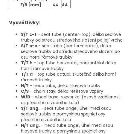
F/R
[mm]
44
44
Vysvětlivky:
S/T c-t
- seat tube (center-top), délka sedlové
trubky od středu středového složení po její vrchol
S/T c-c
- seat tube (center-center), délka
sedlové trubky od středu středového složení po
osu horní rámové trubky
T/T h
- top tube horizontal, horizontální délka
horní rámové trubky
T/T a
- top tube actual, skutečná délka horní
rámové trubky
H/T
- head tube, délka hlavové trubky
C/S
- chain stay, délka řetězové vzpěry
W/B
- wheel base, rozvor kol (osová vzdálenost
os předního a zadního kola)
S/T ang.
- seat tube angel, úhel mezi osou
sedlové trubky a pomyslnou spojnicí osy
předního a zadního kola
H/T ang.
- head tube angel, úhel mezi osou
hlavové trubky a pomyslnou spojnicí osy