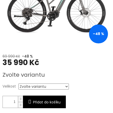
–48 %
69 990 Kč
–48 %
35 990 Kč
Měrná
Zvolte variantu
cena:
Velikost
Přidat do košíku