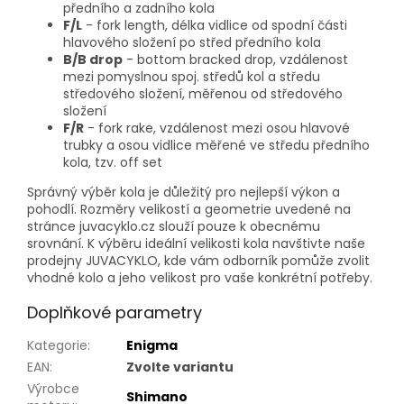
předního a zadního kola
F/L
- fork length, délka vidlice od spodní části
hlavového složení po střed předního kola
B/B drop
- bottom bracked drop, vzdálenost
mezi pomyslnou spoj. středů kol a středu
středového složení, měřenou od středového
složení
F/R
- fork rake, vzdálenost mezi osou hlavové
trubky a osou vidlice měřené ve středu předního
kola, tzv. off set
Správný výběr kola je důležitý pro nejlepší výkon a
pohodlí. Rozměry velikostí a geometrie uvedené na
stránce juvacyklo.cz slouží pouze k obecnému
srovnání. K výběru ideální velikosti kola navštivte naše
prodejny JUVACYKLO, kde vám odborník pomůže zvolit
vhodné kolo a jeho velikost pro vaše konkrétní potřeby.
Doplňkové parametry
Kategorie
:
Enigma
EAN
:
Zvolte variantu
Výrobce
Shimano