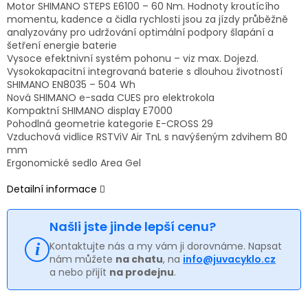
Motor SHIMANO STEPS E6100 – 60 Nm. Hodnoty kroutícího
momentu, kadence a čidla rychlosti jsou za jízdy průběžně
analyzovány pro udržování optimální podpory šlapání a
šetření energie baterie
Vysoce efektnivní systém pohonu – viz max. Dojezd.
Vysokokapacitní integrovaná baterie s dlouhou životností
SHIMANO EN8035 – 504 Wh
Nová SHIMANO e-sada CUES pro elektrokola
Kompaktní SHIMANO display E7000
Pohodlná geometrie kategorie E-CROSS 29
Vzduchová vidlice RSTViV Air TnL s navýšeným zdvihem 80
mm
Ergonomické sedlo Area Gel
Detailní informace
Našli jste jinde lepší cenu?
Kontaktujte nás a my vám ji dorovnáme. Napsat
nám můžete
na chatu
, na
info@juvacyklo.cz
a nebo přijít
na prodejnu
.