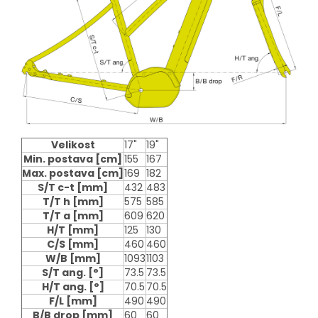
Velikost
17"
19"
Min. postava
[cm]
155
167
Max. postava
[cm]
169
182
S/T c-t
[mm]
432
483
T/T h
[mm]
575
585
T/T a
[mm]
609
620
H/T
[mm]
125
130
C/S
[mm]
460
460
W/B
[mm]
1093
1103
S/T ang.
[°]
73.5
73.5
H/T ang.
[°]
70.5
70.5
F/L
[mm]
490
490
B/B drop
[mm]
60
60