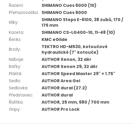
Řazení
:
SHIMANO Cues 6000 (10)
Přehazovačka
:
SHIMANO Cues 6000
SHIMANO Steps E-6100, 38 zubů, 170 /
Kliky
:
175 mm
Kazeta
:
SHIMANO CS-LG400-10, 11-48 (10)
Řetěz
:
KMC eGlide
TEKTRO HD-M530, kotoučové
Brzdy
:
hydraulické (7" kotouče)
Náboje
:
AUTHOR Xenon, 32 děr
Ráfky
:
AUTHOR Xenon 29, 32 děr
Pláště
:
AUTHOR Speed Master 29" × 1.75"
Sedlo
:
AUTHOR Area Gel
Sedlovka
:
AUTHOR dural (27.2)
Představec
:
AUTHOR dural
Řidítka
:
AUTHOR, 25 mm, 680 / 700 mm
Gripy
:
AUTHOR Pro Lock
Z