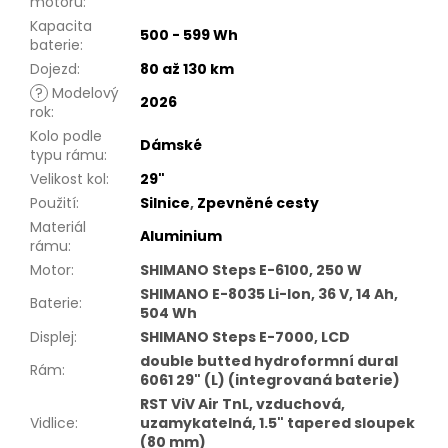
motoru
:
Kapacita
500 - 599 Wh
baterie
:
Dojezd
:
80 až 130 km
?
Modelový
2026
rok
:
Kolo podle
Dámské
typu rámu
:
Velikost kol
:
29"
Použití
:
Silnice
,
Zpevněné cesty
Materiál
Aluminium
rámu
:
Motor
:
SHIMANO Steps E-6100, 250 W
SHIMANO E-8035 Li-Ion, 36 V, 14 Ah,
Baterie
:
504 Wh
Displej
:
SHIMANO Steps E-7000, LCD
double butted hydroformní dural
Rám
:
6061 29" (L) (integrovaná baterie)
RST ViV Air TnL, vzduchová,
Vidlice
:
uzamykatelná, 1.5" tapered sloupek
(80 mm)