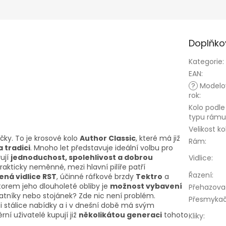
Doplňko
Kategorie
:
EAN
:
?
Modelo
rok
:
Kolo podle
typu rámu
Velikost ko
čky. To je krosové kolo
Author Classic
, které má již
Rám
:
 tradici
. Mnoho let představuje ideální volbu pro
rují
jednoduchost, spolehlivost a dobrou
Vidlice
:
akticky neměnné, mezi hlavní pilíře patří
Řazení
:
ná vidlice RST
, účinné ráfkové brzdy
Tektro
a
torem jeho dlouholeté obliby je
možnost vybavení
Přehazova
blatníky nebo stojánek? Zde nic není problém.
Přesmyka
zi stálice nabídky a i v dnešní době má svým
ní uživatelé kupují již
několikátou generaci
tohoto
Kliky
: