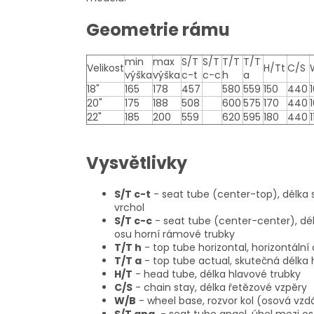
Geometrie rámu
min
max
S/T
S/T
T/T
T/T
Velikost
H/Tt
C/S
výška
výška
c-t
c-c
h
a
18"
165
178
457
580
559
150
440
20"
175
188
508
600
575
170
440
22"
185
200
559
620
595
180
440
1
Vysvětlivky
S/T c-t
- seat tube (center-top), délka 
vrchol
S/T c-c
- seat tube (center-center), dé
osu horní rámové trubky
T/T h
- top tube horizontal, horizontáln
T/T a
- top tube actual, skutečná délka
H/T
- head tube, délka hlavové trubky
C/S
- chain stay, délka řetězové vzpěry
W/B
- wheel base, rozvor kol (osová vzd