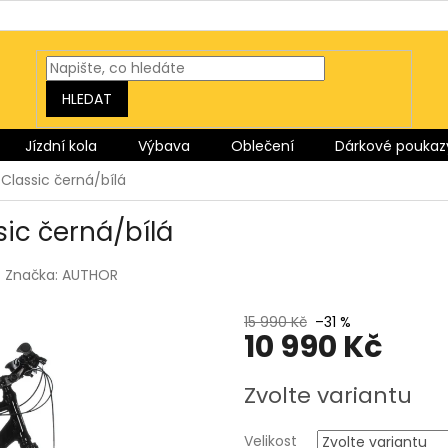
HLEDAT
Jízdní kola
Výbava
Oblečení
Dárkové poukaz
Classic černá/bílá
ic černá/bílá
Značka:
AUTHOR
15 990 Kč
–31 %
10 990 Kč
Měrná
Zvolte variantu
cena:
Velikost