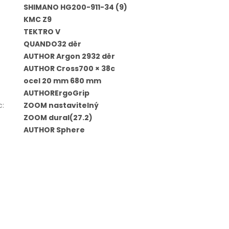
SHIMANO HG200-911-34 (9)
KMC Z9
TEKTRO V
QUANDO32 děr
AUTHOR Argon 2932 děr
AUTHOR Cross700 × 38c
ocel 20 mm 680 mm
AUTHORErgoGrip
c
:
ZOOM nastavitelný
ZOOM dural(27.2)
AUTHOR Sphere