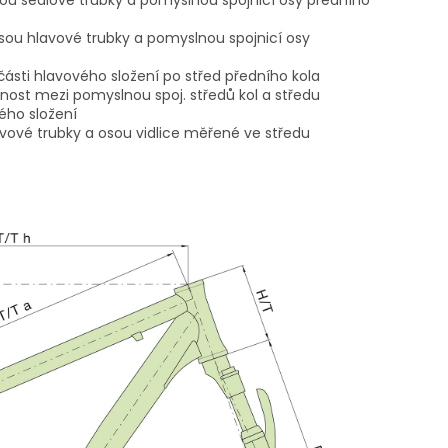
sou sedlové trubky a pomyslnou spojnicí osy předního
sou hlavové trubky a pomyslnou spojnicí osy
 části hlavového složení po střed předního kola
nost mezi pomyslnou spoj. středů kol a středu
ého složení
avové trubky a osou vidlice měřené ve středu