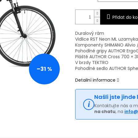
Přidat do ko
Duralový rám
Vidlice RST Neon ML uzamyka
Komponenty SHIMANO Alivio 
Pohodlné gripy AUTHOR ErgoG
Pláště AUTHOR Cross 700 × 3
V brzdy TEKTRO
–31 %
Pohodlné sedlo AUTHOR Sphe
Detailní informace
Našli jste jinde
Kontaktujte nás a 
na chatu
, na
info@