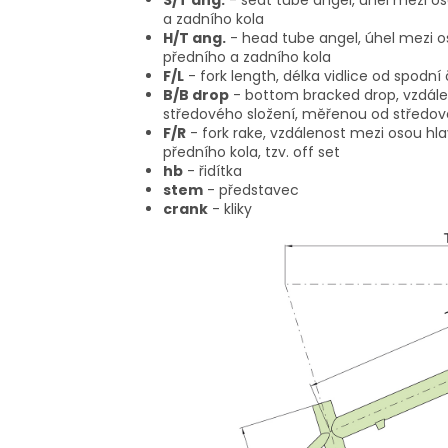
S/T ang.
- seat tube angel, úhel mezi o
a zadního kola
H/T ang.
- head tube angel, úhel mezi o
předního a zadního kola
F/L
- fork length, délka vidlice od spodní
B/B drop
- bottom bracked drop, vzdále
středového složení, měřenou od středov
F/R
- fork rake, vzdálenost mezi osou hl
předního kola, tzv. off set
hb
- řidítka
stem
- představec
crank
- kliky