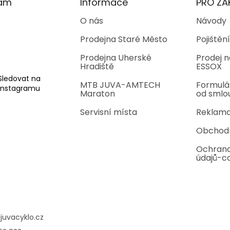
ram
Informace
PRO ZÁ
O nás
Návody
Prodejna Staré Město
Pojištění
Prodejna Uherské
Prodej n
Hradiště
ESSOX
Sledovat na
MTB JUVA-AMTECH
Formulá
Instagramu
Maraton
od smlo
Servisní místa
Reklama
Obchod
Ochrana
údajů-c
@
juvacyklo.cz