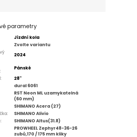
vé parametry
Jízdní kola
Zvolte variantu
vý
2024
Pánské
:
l
:
28"
dural 6061
RST Neon ML uzamykatelná
(60 mm)
SHIMANO Acera (27)
čka
:
SHIMANO Alivio
č
:
SHIMANO Altus(31.8)
PROWHEEL Zephyr48-36-26
zubů,170 / 175 mm kliky