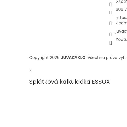
572 5
606 7
https
k.com
juvac
Yout
Copyright 2026
JUVACYKLO
. Všechna práva vyh
×
Splátková kalkulačka ESSOX