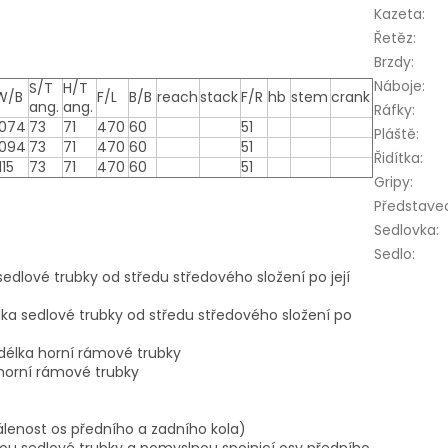
Kazeta
:
Řetěz
:
Brzdy
:
Náboje
:
S/T
H/T
W/B
F/L
B/B
reach
stack
F/R
hb
stem
crank
ang.
ang.
Ráfky
:
1074
73
71
470
60
51
Pláště
:
1094
73
71
470
60
51
Řidítka
:
115
73
71
470
60
51
Gripy
:
Představe
Sedlovka
:
Sedlo
:
sedlové trubky od středu středového složení po její
lka sedlové trubky od středu středového složení po
í délka horní rámové trubky
 horní rámové trubky
álenost os předního a zadního kola)