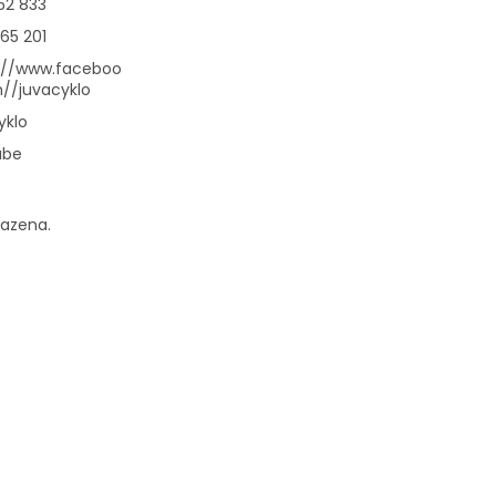
52 833
65 201
://www.faceboo
//juvacyklo
yklo
ube
razena.