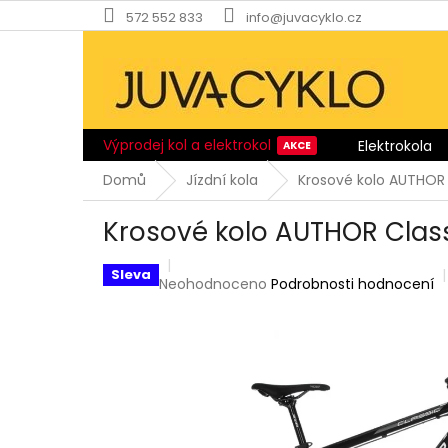
Přejít
572 552 833
info@juvacyklo.cz
na
obsah
Výprodej kol a elektrokol
Elektrokola
Domů
Jízdní kola
Krosové kolo AUTHOR 
Krosové kolo AUTHOR Class
Sleva
Průměrné
Neohodnoceno
Podrobnosti hodnocení
hodnocení
produktu
je
0,0
z
5
hvězdiček.