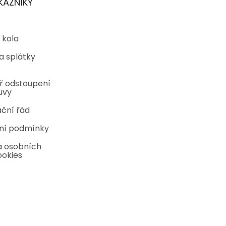
KAZNÍKY
 kola
a splátky
ř odstoupení
uvy
ční řád
ní podmínky
 osobních
ookies