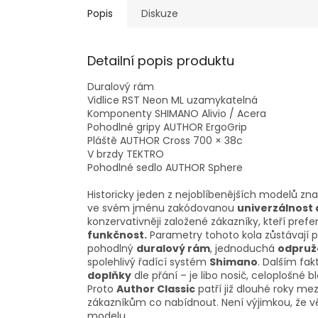
Popis
Diskuze
Detailní popis produktu
Duralový rám
Vidlice RST Neon ML uzamykatelná
Komponenty SHIMANO Alivio / Acera
Pohodlné gripy AUTHOR ErgoGrip
Pláště AUTHOR Cross 700 × 38c
V brzdy TEKTRO
Pohodlné sedlo AUTHOR Sphere
Historicky jeden z nejoblíbenějších modelů zna
ve svém jménu zakódovanou
univerzálnost a
konzervativněji založené zákazníky, kteří prefe
funkčnost.
Parametry tohoto kola zůstávají pr
pohodlný
duralový rám
, jednoduchá
odpruže
spolehlivý řadící systém
Shimano
. Dalším fak
doplňky
dle přání – je libo nosič, celoplošné 
Proto
Author Classic
patří již dlouhé roky me
zákazníkům co nabídnout. Není výjimkou, že věr
modelu.