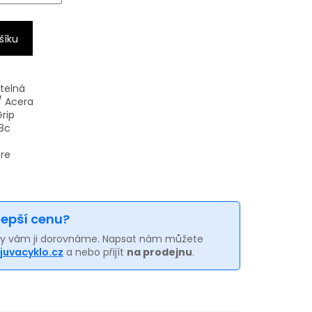
šíku
telná
/ Acera
rip
8c
re
 lepší cenu?
my vám ji dorovnáme. Napsat nám můžete
juvacyklo.cz
a nebo přijít
na prodejnu
.