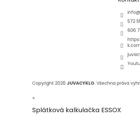
info
572 5
606 7
https
k.com
juvac
Yout
Copyright 2026
JUVACYKLO
. Všechna práva vyh
×
Splátková kalkulačka ESSOX