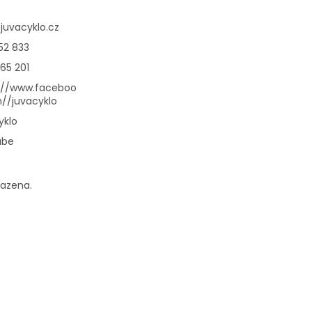
@
juvacyklo.cz
52 833
65 201
://www.faceboo
//juvacyklo
yklo
ube
razena.