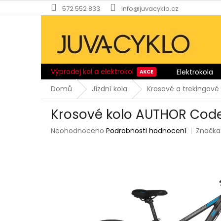
Přejít
572 552 833
info@juvacyklo.cz
na
obsah
Výprodej kol a elektrokol
Elektrokola
Domů
Jízdní kola
Krosové a trekingové 
Krosové kolo AUTHOR Cod
Průměrné
Neohodnoceno
Podrobnosti hodnocení
Značka
hodnocení
produktu
je
0,0
z
5
hvězdiček.