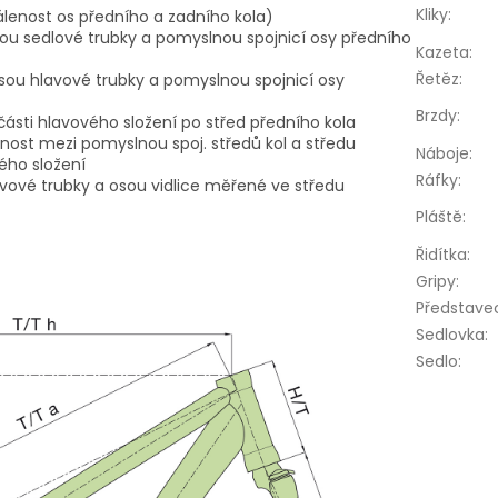
Kliky
:
álenost os předního a zadního kola)
sou sedlové trubky a pomyslnou spojnicí osy předního
Kazeta
:
Řetěz
:
sou hlavové trubky a pomyslnou spojnicí osy
Brzdy
:
 části hlavového složení po střed předního kola
nost mezi pomyslnou spoj. středů kol a středu
Náboje
:
ého složení
Ráfky
:
avové trubky a osou vidlice měřené ve středu
Pláště
:
Řidítka
:
Gripy
:
Představe
Sedlovka
:
Sedlo
: