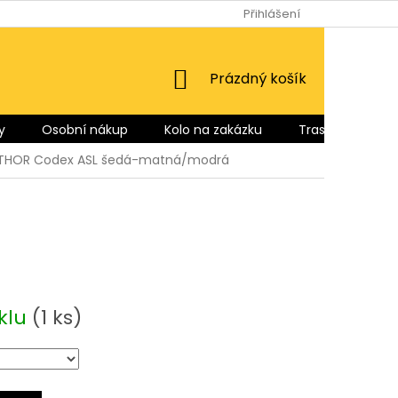
Přihlášení
NÁKUPNÍ
Prázdný košík
KOŠÍK
y
Osobní nákup
Kolo na zakázku
Trasy pro Vás
UTHOR Codex ASL šedá-matná/modrá
klu
(1 ks)