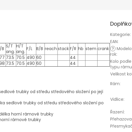
Doplňko
Kategorie
:
EAN
:
S/T
H/T
/B
F/L
B/B
reach
stack
F/R
hb
stem
crank
?
Modelo
ang.
ang.
rok
:
077
73.5
70.5
490
60
44
Kolo podle
098
73.5
70.5
490
60
44
typu rámu
Velikost ko
Rám
:
sedlové trubky od středu středového složení po její
Vidlice
:
lka sedlové trubky od středu středového složení po
Řazení
:
í délka horní rámové trubky
Přehazova
 horní rámové trubky
Přesmyka