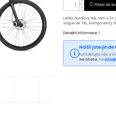
Přidat do ko
Lehký duralový ASL rám s 3×
Vogue Air TRL, komponenty S
Detailní informace
Našli jste jinde
Kontaktujte nás a 
na chatu
, na
info@