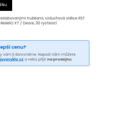
šíku
 zeslabovanými trubkami, vzduchová vidlice RST
HIMANO XT / Deore, 30 rychlostí
 lepší cenu?
my vám ji dorovnáme. Napsat nám můžete
juvacyklo.cz
a nebo přijít
na prodejnu
.