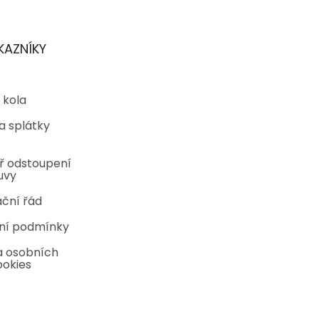
KAZNÍKY
 kola
a splátky
ř odstoupení
uvy
ční řád
ní podmínky
 osobních
ookies