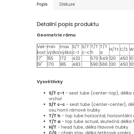
Popis
Diskuze
Detailní popis produktu
Geometrie rámu
Veli-
min
max
S/T
S/T
T/T
T/T
H/Tt
C/S
W
kost
výška
výška
c-t
c-c
h
a
17"
155
172
432
570
549
120
450
1
19"
170
185
483
590
566
130
450
1
Vysvětlivky
S/T c-t
- seat tube (center-top), délka 
vrchol
S/T c-c
- seat tube (center-center), dé
osu horní rámové trubky
T/T h
- top tube horizontal, horizontáln
T/T a
- top tube actual, skutečná délka
H/T
- head tube, délka hlavové trubky
C/S
- chain stay, délka řetězové vzpěry