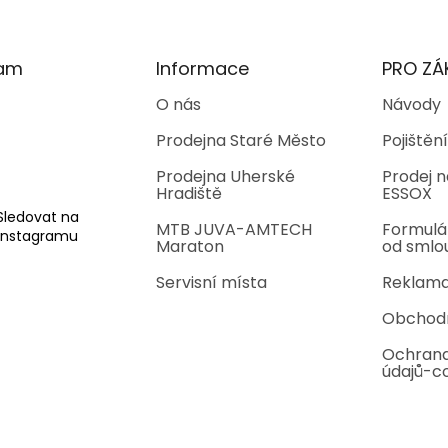
ram
Informace
PRO ZÁ
O nás
Návody
Prodejna Staré Město
Pojištění
Prodejna Uherské
Prodej n
Hradiště
ESSOX
Sledovat na
MTB JUVA-AMTECH
Formulá
Instagramu
Maraton
od smlo
Servisní místa
Reklama
Obchod
Ochrana
údajů-c