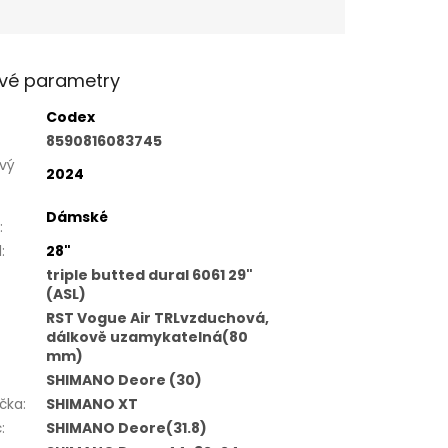
vé parametry
Codex
8590816083745
vý
2024
Dámské
:
l
:
28"
triple butted dural 6061 29"
(ASL)
RST Vogue Air TRLvzduchová,
dálkově uzamykatelná(80
mm)
SHIMANO Deore (30)
čka
:
SHIMANO XT
č
:
SHIMANO Deore(31.8)