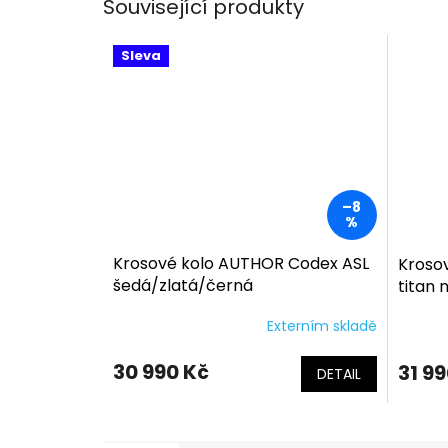
Související produkty
Sleva
–8
%
Krosové kolo AUTHOR Codex ASL
Kroso
šedá/zlatá/černá
titan
Externím skladě
30 990 Kč
31 9
DETAIL