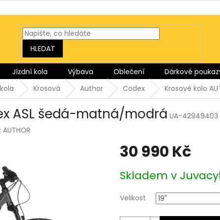
HLEDAT
Jízdní kola
Výbava
Oblečení
Dárkové poukaz
kola
Krosová
Author
Codex
Krosové kolo A
ex ASL šedá-matná/modrá
UA-42949403
:
AUTHOR
30 990 Kč
Měrná
Skladem v Juvacy
cena:
Velikost