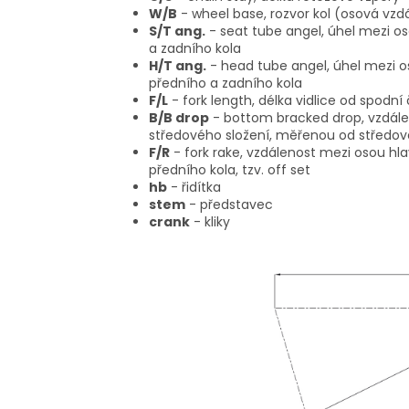
W/B
- wheel base, rozvor kol (osová vzd
S/T ang.
- seat tube angel, úhel mezi o
a zadního kola
H/T ang.
- head tube angel, úhel mezi o
předního a zadního kola
F/L
- fork length, délka vidlice od spodní
B/B drop
- bottom bracked drop, vzdále
středového složení, měřenou od středov
F/R
- fork rake, vzdálenost mezi osou hl
předního kola, tzv. off set
hb
- řidítka
stem
- představec
crank
- kliky