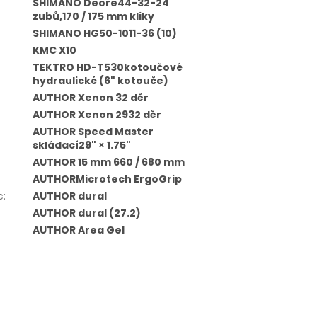
SHIMANO Deore44-32-24
zubů,170 / 175 mm kliky
SHIMANO HG50-1011-36 (10)
KMC X10
TEKTRO HD-T530kotoučové
hydraulické (6" kotouče)
AUTHOR Xenon 32 děr
AUTHOR Xenon 2932 děr
AUTHOR Speed Master
skládací29" × 1.75"
AUTHOR 15 mm 660 / 680 mm
AUTHORMicrotech ErgoGrip
c
:
AUTHOR dural
AUTHOR dural (27.2)
AUTHOR Area Gel