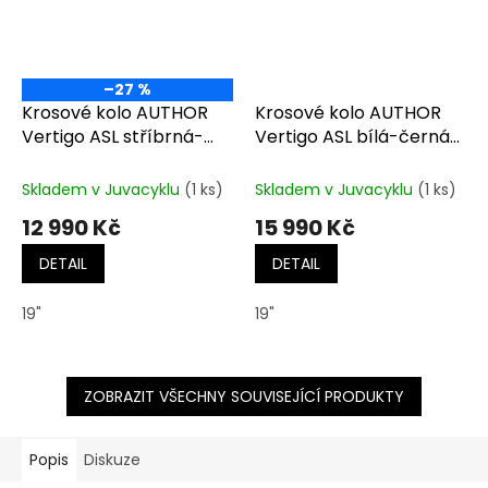
–27 %
Krosové kolo AUTHOR
Krosové kolo AUTHOR
Vertigo ASL stříbrná-
Vertigo ASL bílá-černá-
matná/modrá
zlatá
Skladem v Juvacyklu
(1 ks)
Skladem v Juvacyklu
(1 ks)
12 990 Kč
15 990 Kč
DETAIL
DETAIL
19"
19"
ZOBRAZIT VŠECHNY SOUVISEJÍCÍ PRODUKTY
Popis
Diskuze