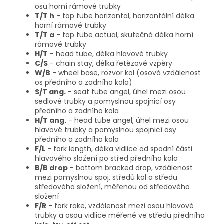
osu horní rámové trubky
T/T h
- top tube horizontal, horizontální délka
horní rámové trubky
T/T a
- top tube actual, skutečná délka horní
rámové trubky
H/T
- head tube, délka hlavové trubky
C/S
- chain stay, délka řetězové vzpěry
W/B
- wheel base, rozvor kol (osová vzdálenost
os předního a zadního kola)
S/T ang.
- seat tube angel, úhel mezi osou
sedlové trubky a pomyslnou spojnicí osy
předního a zadního kola
H/T ang.
- head tube angel, úhel mezi osou
hlavové trubky a pomyslnou spojnicí osy
předního a zadního kola
F/L
- fork length, délka vidlice od spodní části
hlavového složení po střed předního kola
B/B drop
- bottom bracked drop, vzdálenost
mezi pomyslnou spoj. středů kol a středu
středového složení, měřenou od středového
složení
F/R
- fork rake, vzdálenost mezi osou hlavové
trubky a osou vidlice měřené ve středu předního