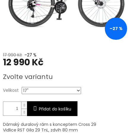
–27 %
17 990 Kč
–27 %
12 990 Kč
Měrná
Zvolte variantu
cena:
Velikost
Přidat do košíku
Dámský duralový rám s konceptem Cross 29
Vidlice RST Gila 29 TnL, zdvih 80 mm