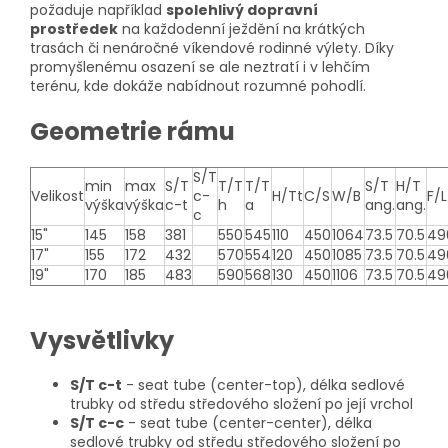
požaduje například
spolehlivý dopravní
prostředek
na každodenní ježdění na krátkých
trasách či nenáročné víkendové rodinné výlety. Díky
promyšlenému osazení se ale neztratí i v lehčím
terénu, kde dokáže nabídnout rozumné pohodlí.
Geometrie rámu
S/T
min
max
S/T
T/T
T/T
S/T
H/T
Velikost
c-
H/Tt
C/S
W/B
F/L
výška
výška
c-t
h
a
ang.
ang.
c
15"
145
158
381
550
545
110
450
1064
73.5
70.5
49
17"
155
172
432
570
554
120
450
1085
73.5
70.5
49
19"
170
185
483
590
568
130
450
1106
73.5
70.5
49
Vysvětlivky
S/T c-t
- seat tube (center-top), délka sedlové
trubky od středu středového složení po její vrchol
S/T c-c
- seat tube (center-center), délka
sedlové trubky od středu středového složení po