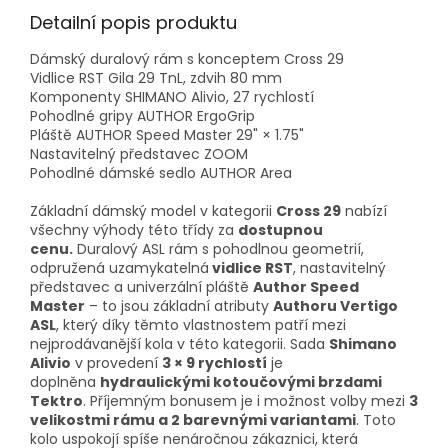
Detailní popis produktu
Dámský duralový rám s konceptem Cross 29
Vidlice RST Gila 29 TnL, zdvih 80 mm
Komponenty SHIMANO Alivio, 27 rychlostí
Pohodlné gripy AUTHOR ErgoGrip
Pláště AUTHOR Speed Master 29" × 1.75"
Nastavitelný představec ZOOM
Pohodlné dámské sedlo AUTHOR Area
Základní dámský model v kategorii
Cross 29
nabízí
všechny výhody této třídy za
dostupnou
cenu.
Duralový ASL rám s pohodlnou geometrií,
odpružená uzamykatelná
vidlice RST
, nastavitelný
představec a univerzální pláště
Author Speed
Master
– to jsou základní atributy
Authoru Vertigo
ASL
, který díky těmto vlastnostem patří mezi
nejprodávanější kola v této kategorii. Sada
Shimano
Alivio
v provedení
3 × 9 rychlostí
je
doplněna
hydraulickými kotoučovými brzdami
Tektro
. Příjemným bonusem je i možnost volby mezi
3
velikostmi rámu a 2 barevnými variantami
. Toto
kolo uspokojí spíše nenáročnou zákaznici, která