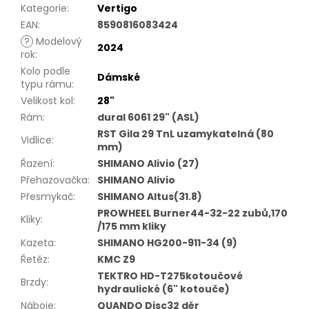
Kategorie
:
Vertigo
EAN
:
8590816083424
?
Modelový
2024
rok
:
Kolo podle
Dámské
typu rámu
:
Velikost kol
:
28"
Rám
:
dural 6061 29" (ASL)
RST Gila 29 TnL uzamykatelná (80
Vidlice
:
mm)
Řazení
:
SHIMANO Alivio (27)
Přehazovačka
:
SHIMANO Alivio
Přesmykač
:
SHIMANO Altus(31.8)
PROWHEEL Burner44-32-22 zubů,170
Kliky
:
/175 mm kliky
Kazeta
:
SHIMANO HG200-911-34 (9)
Řetěz
:
KMC Z9
TEKTRO HD-T275kotoučové
Brzdy
:
hydraulické (6" kotouče)
Náboje
:
QUANDO Disc32 děr