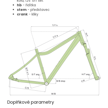
kola, tzv. off set
hb
- řidítka
stem
- představec
crank
- kliky
Doplňkové parametry