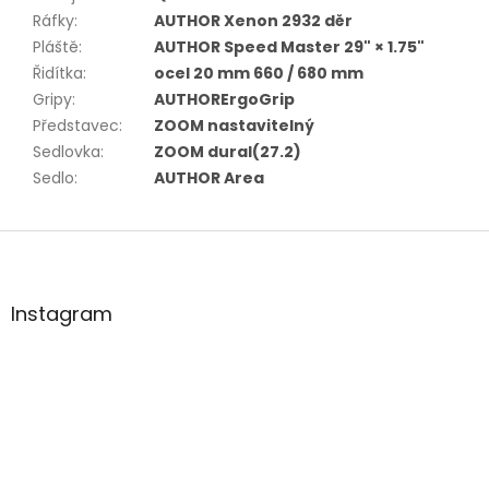
Ráfky
:
AUTHOR Xenon 2932 děr
Pláště
:
AUTHOR Speed Master 29" × 1.75"
Řidítka
:
ocel 20 mm 660 / 680 mm
Gripy
:
AUTHORErgoGrip
Představec
:
ZOOM nastavitelný
Sedlovka
:
ZOOM dural(27.2)
Sedlo
:
AUTHOR Area
Z
á
p
a
Instagram
t
í