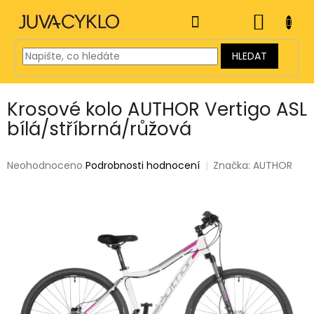
Přejít
na
NÁKUP
obsah
KOŠÍK
HLEDAT
Krosové kolo AUTHOR Vertigo ASL
bílá/stříbrná/růžová
Průměrné
Neohodnoceno
Podrobnosti hodnocení
Značka:
AUTHOR
hodnocení
produktu
je
0,0
z
5
hvězdiček.