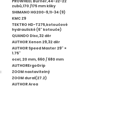
PROWHEEL Burner,44-32-22
zubů,170 /175 mm kliky
SHIMANO HG200-9,11-34 (9)
KMC Z9
TEKTRO HD-T275,kotoučové
hydraulické (6" kotouče)
QUANDO Disc,32 děr
AUTHOR Xenon 29,32 děr
AUTHOR Speed Master 29" ×
1.75"
ocel, 20 mm, 660 / 680 mm
AUTHORErgoGrip
c
:
ZOOM nastavitelný
ZOOM dural(27.2)
AUTHOR Area