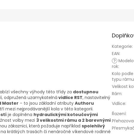
Doplňko
Kategorie
:
EAN
:
?
Modelo
rok
:
Kolo podle
typu rámu
Velikost ko
abízí všechny výhody této třídy za
dostupnou
Rám
:
ií, odpružená uzamykatelná
vidlice RST
, nastavitelný
d Master
– to jsou základní atributy
Authoru
Vidlice
:
ří mezi nejprodávanější kola v této kategorii.
Řazení
:
ostí
je doplněna
hydraulickými kotoučovými
žnost volby mezi
3 velikostmi rámu a 2 barevnými
Přehazova
nou zákaznici, která požaduje například
spolehlivý
Přesmyka
na krátkých trasách či nenáročné víkendové rodinné