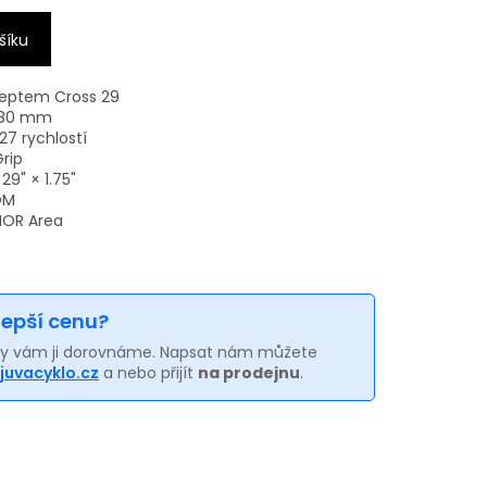
šíku
ceptem Cross 29
h 80 mm
7 rychlostí
rip
9" × 1.75"
OM
HOR Area
 lepší cenu?
my vám ji dorovnáme. Napsat nám můžete
juvacyklo.cz
a nebo přijít
na prodejnu
.