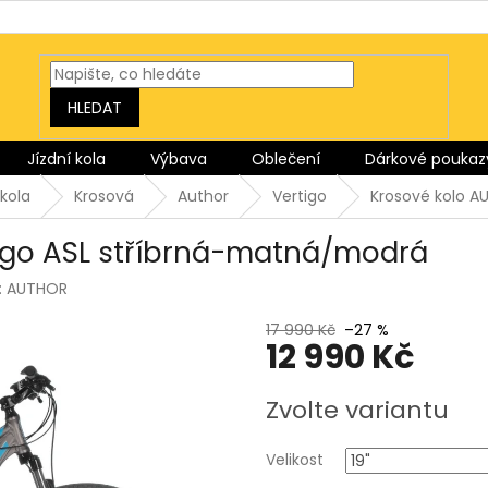
HLEDAT
Jízdní kola
Výbava
Oblečení
Dárkové poukaz
kola
Krosová
Author
Vertigo
Krosové kolo A
igo ASL stříbrná-matná/modrá
:
AUTHOR
17 990 Kč
–27 %
12 990 Kč
Měrná
Zvolte variantu
cena:
Velikost