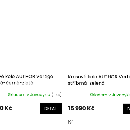
vé kolo AUTHOR Vertigo
Krosové kolo AUTHOR Verti
lá-černá-zlatá
stříbrná-zelená
Skladem v Juvacyklu
(1 ks)
Skladem v Juvacyk
90 Kč
15 990 Kč
DETAIL
D
19"