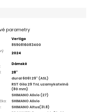
vé parametry
Vertigo
8590816083400
vý
2024
Dámské
:
l
:
28"
dural 6061 29" (ASL)
RST Gila 29 TnL uzamykatelná
(80 mm)
SHIMANO Alivio (27)
čka
:
SHIMANO Alivio
č
:
SHIMANO Altus(31.8)