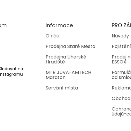
ram
Informace
PRO ZÁ
O nás
Návody
Prodejna Staré Město
Pojištění
Prodejna Uherské
Prodej n
Hradiště
ESSOX
Sledovat na
MTB JUVA-AMTECH
Formulá
Instagramu
Maraton
od smlo
Servisní místa
Reklama
Obchod
Ochrana
údajů-c