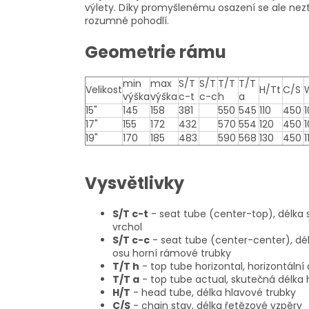
výlety. Díky promyšlenému osazení se ale nezt
rozumné pohodlí.
Geometrie rámu
min
max
S/T
S/T
T/T
T/T
Velikost
H/Tt
C/S
výška
výška
c-t
c-c
h
a
15"
145
158
381
550
545
110
450
17"
155
172
432
570
554
120
450
19"
170
185
483
590
568
130
450
1
Vysvětlivky
S/T c-t
- seat tube (center-top), délka 
vrchol
S/T c-c
- seat tube (center-center), dé
osu horní rámové trubky
T/T h
- top tube horizontal, horizontáln
T/T a
- top tube actual, skutečná délka
H/T
- head tube, délka hlavové trubky
C/S
- chain stay, délka řetězové vzpěry