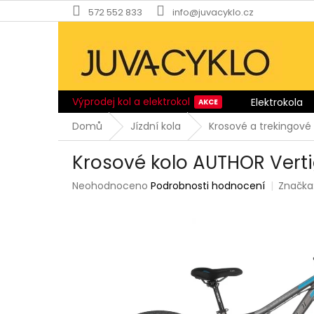
Přejít
572 552 833
info@juvacyklo.cz
na
obsah
Výprodej kol a elektrokol
Elektrokola
Domů
Jízdní kola
Krosové a trekingové 
Krosové kolo AUTHOR Vert
Průměrné
Neohodnoceno
Podrobnosti hodnocení
Značka
hodnocení
produktu
je
0,0
z
5
hvězdiček.