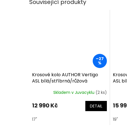
Související produkty
–27
%
Krosové kolo AUTHOR Vertigo
Kroso
ASL bílá/stříbrná/růžová
ASL bí
Skladem v Juvacyklu
(2 ks)
12 990 Kč
15 9
DETAIL
17"
19"