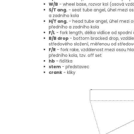
W/B
- wheel base, rozvor kol (osová vzd
S/T ang.
- seat tube angel, úhel mezi o
a zadního kola
H/T ang.
- head tube angel, úhel mezi o
předního a zadního kola
F/L
- fork length, délka vidlice od spodní
B/B drop
- bottom bracked drop, vzdále
středového složení, měřenou od středov
F/R
- fork rake, vzdálenost mezi osou hl
předního kola, tzv. off set
hb
- řidítka
stem
- představec
crank
- kliky