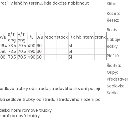
ratí i v lehčím terénu, kde dokáže nabídnout
Kliky
:
Kazeta
:
Řetěz
:
Brzdy
:
S/T
H/T
W/B
F/L
B/B
reach
stack
F/R
hb
stem
crank
Náboje
:
ang.
ang.
1064
73.5
70.5
490
60
51
Ráfky
:
1085
73.5
70.5
490
60
51
Pláště
:
106
73.5
70.5
490
60
51
Řidítka
:
Gripy
:
Představe
Sedlovka
:
sedlové trubky od středu středového složení po její
Sedlo
:
lka sedlové trubky od středu středového složení po
í délka horní rámové trubky
 horní rámové trubky