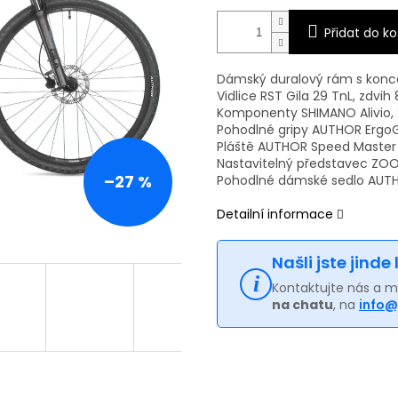
Přidat do ko
Dámský duralový rám s kon
Vidlice RST Gila 29 TnL, zdvi
Komponenty SHIMANO Alivio, 2
Pohodlné gripy AUTHOR ErgoG
Pláště AUTHOR Speed Master 2
Nastavitelný představec ZO
–27 %
Pohodlné dámské sedlo AUT
Detailní informace
Našli jste jinde
Kontaktujte nás a 
na chatu
, na
info@