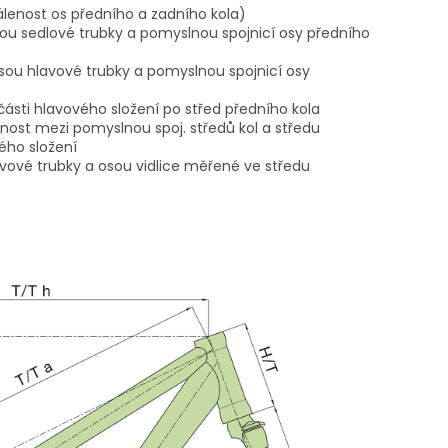
álenost os předního a zadního kola)
sou sedlové trubky a pomyslnou spojnicí osy předního
sou hlavové trubky a pomyslnou spojnicí osy
 části hlavového složení po střed předního kola
nost mezi pomyslnou spoj. středů kol a středu
ého složení
avové trubky a osou vidlice měřené ve středu