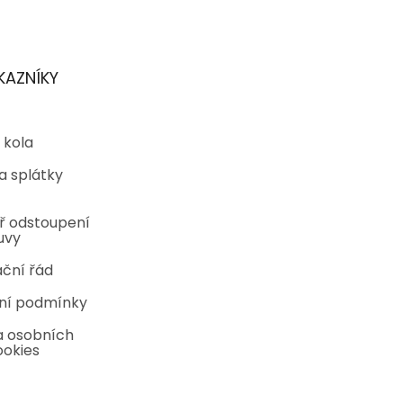
KAZNÍKY
 kola
a splátky
ř odstoupení
uvy
ční řád
ní podmínky
 osobních
ookies