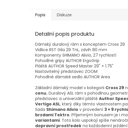
Popis
Diskuze
Detailní popis produktu
Dámský duralový rám s konceptem Cross 29
Vidlice RST Gila 29 TnL, zdvih 80 mm
Komponenty SHIMANO Alivio, 27 rychlostí
Pohodlné gripy AUTHOR ErgoGrip
Pláště AUTHOR Speed Master 29" × 1.75"
Nastavitelný představec ZOOM
Pohodlné dámské sedlo AUTHOR Area
Základní dámský model v kategorii
Cross 29
n
cenu.
Duralový ASL rám s pohodlnou geometr
představec a univerzální pláště
Author Spee
Vertigo ASL
, který díky těmto vlastnostem pat
Sada
Shimano Alivio
v provedení
3 × 9 rychl
brzdami Tektro
. Příjemným bonusem je i mo
variantami
. Toto kolo uspokojí spíše nenároč
dopravní prostředek
na každodenní ježdění 