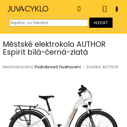
Přejít
na
NÁKUP
obsah
KOŠÍK
HLEDAT
Městské elektrokolo AUTHOR
Espirit bílá-černá-zlatá
Průměrné
Neohodnoceno
Podrobnosti hodnocení
Značka:
AUTHOR
hodnocení
produktu
je
0,0
z
5
hvězdiček.