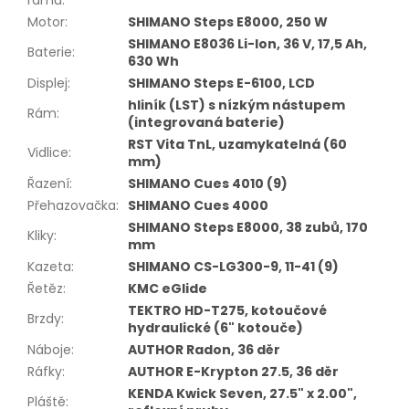
Motor
:
SHIMANO Steps E8000, 250 W
SHIMANO E8036 Li-Ion, 36 V, 17,5 Ah,
Baterie
:
630 Wh
Displej
:
SHIMANO Steps E-6100, LCD
hliník (LST) s nízkým nástupem
Rám
:
(integrovaná baterie)
RST Vita TnL, uzamykatelná (60
Vidlice
:
mm)
Řazení
:
SHIMANO Cues 4010 (9)
Přehazovačka
:
SHIMANO Cues 4000
SHIMANO Steps E8000, 38 zubů, 170
Kliky
:
mm
Kazeta
:
SHIMANO CS-LG300-9, 11-41 (9)
Řetěz
:
KMC eGlide
TEKTRO HD-T275, kotoučové
Brzdy
:
hydraulické (6" kotouče)
Náboje
:
AUTHOR Radon, 36 děr
Ráfky
:
AUTHOR E-Krypton 27.5, 36 děr
KENDA Kwick Seven, 27.5" x 2.00",
Pláště
: