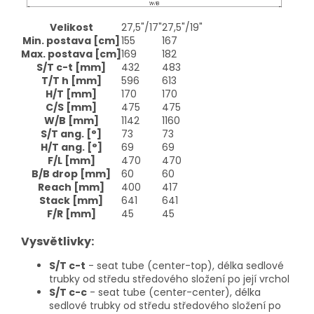
Velikost
27,5"/17"
27,5"/19"
Min. postava
[cm]
155
167
Max. postava
[cm]
169
182
S/T c-t
[mm]
432
483
T/T h
[mm]
596
613
H/T
[mm]
170
170
C/S
[mm]
475
475
W/B
[mm]
1142
1160
S/T ang.
[°]
73
73
H/T ang.
[°]
69
69
F/L
[mm]
470
470
B/B drop
[mm]
60
60
Reach
[mm]
400
417
Stack
[mm]
641
641
F/R
[mm]
45
45
Vysvětlivky:
S/T c-t
- seat tube (center-top), délka sedlové
trubky od středu středového složení po její vrchol
S/T c-c
- seat tube (center-center), délka
sedlové trubky od středu středového složení po