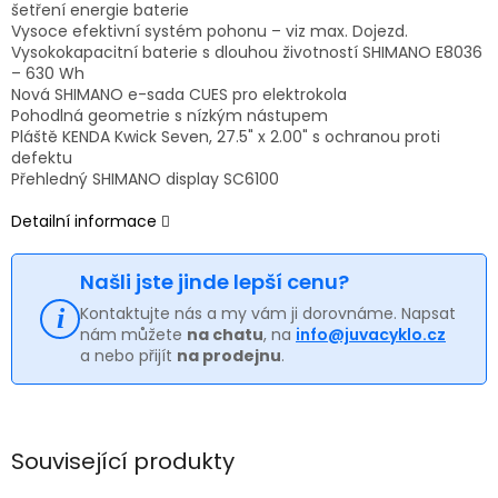
šetření energie baterie
Vysoce efektivní systém pohonu – viz max. Dojezd.
Vysokokapacitní baterie s dlouhou životností SHIMANO E8036
– 630 Wh
Nová SHIMANO e-sada CUES pro elektrokola
Pohodlná geometrie s nízkým nástupem
Pláště KENDA Kwick Seven, 27.5" x 2.00" s ochranou proti
defektu
Přehledný SHIMANO display SC6100
Detailní informace
Našli jste jinde lepší cenu?
Kontaktujte nás a my vám ji dorovnáme. Napsat
nám můžete
na chatu
, na
info@juvacyklo.cz
a nebo přijít
na prodejnu
.
Související produkty