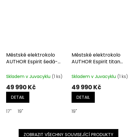
Městské elektrokolo
Městské elektrokolo
AUTHOR Espirit šedá-
AUTHOR Espirit titan
černá-zlatá
matná-černá-červená
Skladem v Juvacyklu
(1 ks)
Skladem v Juvacyklu
(1 ks)
49 990 Kč
49 990 Kč
DETAIL
DETAIL
17"
19"
19"
ZOBRAZIT VŠECHNY SOUVISEJÍCÍ PRODUKTY