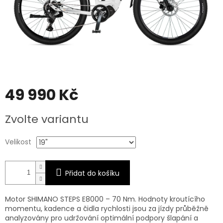
49 990 Kč
Měrná
Zvolte variantu
cena:
Velikost
Přidat do košíku
Motor SHIMANO STEPS E8000 – 70 Nm. Hodnoty kroutícího
momentu, kadence a čidla rychlosti jsou za jízdy průběžně
analyzovány pro udržování optimální podpory šlapání a