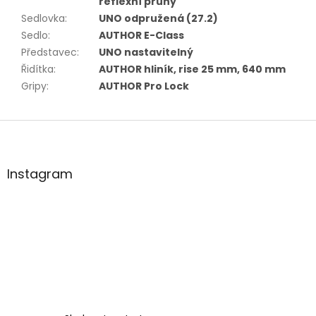
reflexní pruhy
Sedlovka
:
UNO odpružená (27.2)
Sedlo
:
AUTHOR E-Class
Představec
:
UNO nastavitelný
Řidítka
:
AUTHOR hliník, rise 25 mm, 640 mm
Gripy
:
AUTHOR Pro Lock
Z
á
p
a
Instagram
t
í