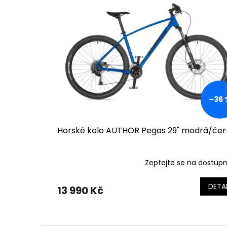
o
p
d
i
u
s
k
p
t
r
ů
o
d
u
k
–36 
t
ů
Horské kolo AUTHOR Pegas 29" modrá/če
Zeptejte se na dostup
DETAI
13 990 Kč