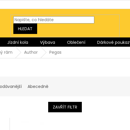
HLEDAT
Jízdní kola
Výbava
Oblečení
Dárkové poukaz
ný rám
Author
Pegas
rodávanější
Abecedně
ZAVŘÍT FILTR