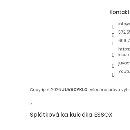
Kontakt
info
572 5
606 7
https
k.com
juvac
Yout
Copyright 2026
JUVACYKLO
. Všechna práva vyh
×
Splátková kalkulačka ESSOX