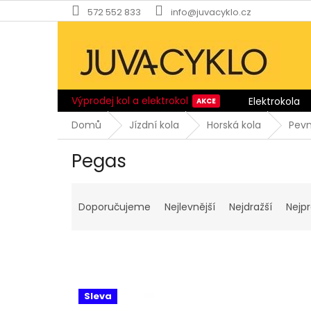
Přejít
572 552 833
info@juvacyklo.cz
na
obsah
Výprodej kol a elektrokol
Elektrokola
Domů
Jízdní kola
Horská kola
Pev
Pegas
Ř
a
Doporučujeme
Nejlevnější
Nejdražší
Nejp
z
e
n
í
p
V
r
Sleva
ý