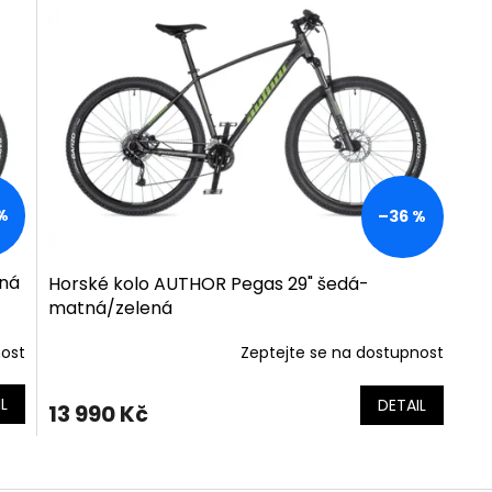
%
–36 %
rná
Horské kolo AUTHOR Pegas 29" šedá-
matná/zelená
nost
Zeptejte se na dostupnost
L
DETAIL
13 990 Kč
O
v