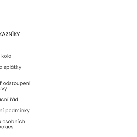
KAZNÍKY
 kola
a splátky
ř odstoupení
uvy
ční řád
ní podmínky
 osobních
ookies