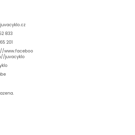
@
juvacyklo.cz
52 833
65 201
://www.faceboo
//juvacyklo
yklo
ube
razena.