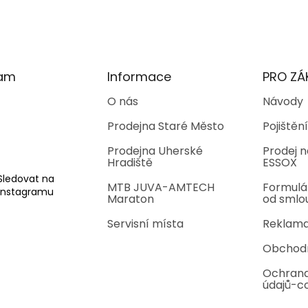
l
á
d
a
c
í
ram
Informace
PRO ZÁ
p
r
O nás
Návody
v
Prodejna Staré Město
Pojištění
k
y
Prodejna Uherské
Prodej n
v
Hradiště
ESSOX
ý
p
Sledovat na
MTB JUVA-AMTECH
Formulá
i
Instagramu
Maraton
od smlo
s
u
Servisní místa
Reklama
Obchod
Ochrana
údajů-c