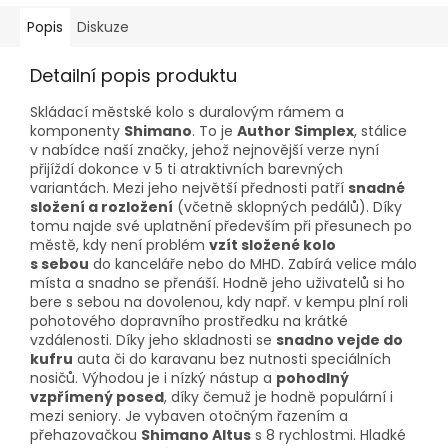
Popis
Diskuze
Detailní popis produktu
Skládací městské kolo s duralovým rámem a
komponenty
Shimano
. To je
Author Simplex
, stálice
v nabídce naší značky, jehož nejnovější verze nyní
přijíždí dokonce v 5 ti atraktivních barevných
variantách. Mezi jeho největší přednosti patří
snadné
složení a rozložení
(včetně sklopných pedálů). Díky
tomu najde své uplatnění především při přesunech po
městě, kdy není problém
vzít složené kolo
s sebou
do kanceláře nebo do MHD. Zabírá velice málo
místa a snadno se přenáší. Hodně jeho uživatelů si ho
bere s sebou na dovolenou, kdy např. v kempu plní roli
pohotového dopravního prostředku na krátké
vzdálenosti. Díky jeho skladnosti se
snadno vejde do
kufru
auta či do karavanu bez nutnosti speciálních
nosičů. Výhodou je i nízký nástup a
pohodlný
vzpřímený posed
, díky čemuž je hodně populární i
mezi seniory. Je vybaven otočným řazením a
přehazovačkou
Shimano Altus
s 8 rychlostmi. Hladké