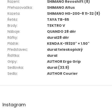
Řazení
:
SHIMANO Revoshift (8)
Přehazovačka
:
SHIMANO Altus
Kazeta
:
SHIMANO HG-200-8 11-32 (8)
Řetěz
:
TAYA TB-65
Brzdy
:
TEKTRO V
Náboje
:
QUANDO 28 děr
Ráfky
:
dural28 děr
Pláště
:
KENDA K-19320" × 1.50"
Představec
:
dural teleskopický
Řidítka
:
dural
Gripy
:
AUTHOR Ergo Grip
Sedlovka
:
dural (33.9)
Sedlo
:
AUTHOR Courier
Z
á
p
a
Instagram
t