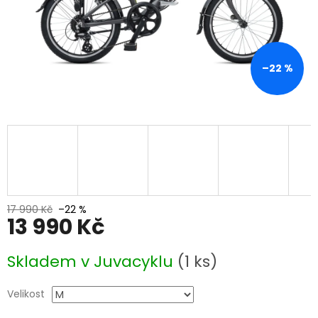
–22 %
17 990 Kč
–22 %
13 990 Kč
Měrná
Skladem v Juvacyklu
(1 ks)
cena:
Velikost