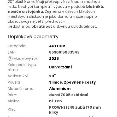
20“ pláště umožňují překvapivě svižnou a snadnou
jízdu. Nechybí kompletní výbava v podobě
blatníků,
nosiče a stojánku
. Zejména v úzkých klikatých
městských uličkách je jako doma a může naplno
ukázat svoji největší přednost –
nedostižnou
obratnost
a skvělou ovladatelnost.
Doplňkové parametry
Kategorie
:
AUTHOR
EAN
:
8590816083943
?
Modelový rok
:
2026
Kolo podle typu
Univerzální
rámu
:
Velikost kol
:
20"
Použití
:
Silnice
,
Zpevněné cesty
Materiál rámu
:
Aluminium
Rám
:
dural 7005 skládací
Vidlice
:
hi-ten
PROWHEEL48 zubů 170 mm
Kliky
:
kliky