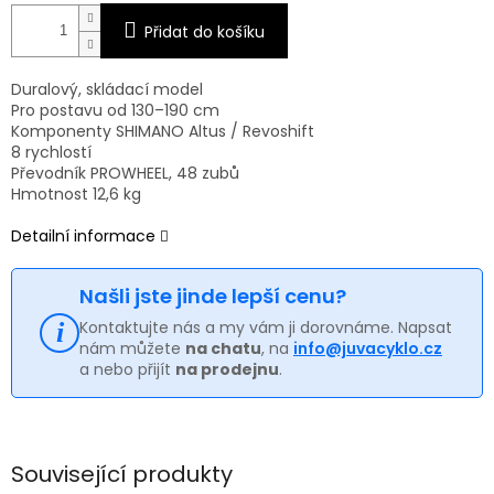
Přidat do košíku
Duralový, skládací model
Pro postavu od 130–190 cm
Komponenty SHIMANO Altus / Revoshift
8 rychlostí
Převodník PROWHEEL, 48 zubů
Hmotnost 12,6 kg
Detailní informace
Našli jste jinde lepší cenu?
Kontaktujte nás a my vám ji dorovnáme. Napsat
nám můžete
na chatu
, na
info@juvacyklo.cz
a nebo přijít
na prodejnu
.
Související produkty