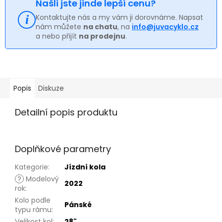
Našli jste jinde lepší cenu?
Kontaktujte nás a my vám ji dorovnáme. Napsat
nám můžete
na chatu
, na
info@juvacyklo.cz
a nebo přijít
na prodejnu
.
Popis
Diskuze
Detailní popis produktu
Doplňkové parametry
Kategorie
:
Jízdní kola
?
Modelový
2022
rok
:
Kolo podle
Pánské
typu rámu
:
Velikost kol
:
28"