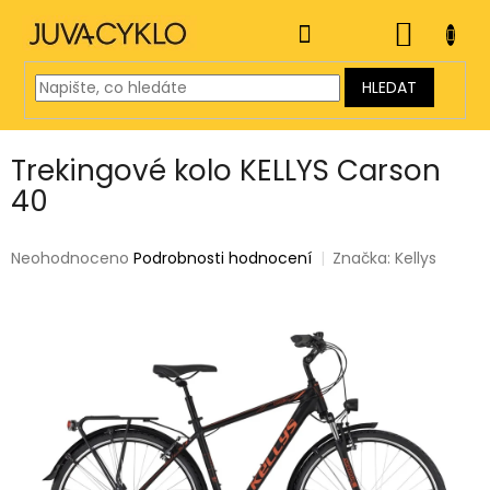
Přejít
na
NÁKUP
obsah
KOŠÍK
HLEDAT
Trekingové kolo KELLYS Carson
40
Průměrné
Neohodnoceno
Podrobnosti hodnocení
Značka:
Kellys
hodnocení
produktu
je
0,0
z
5
hvězdiček.