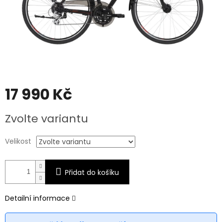
17 990 Kč
Měrná
Zvolte variantu
cena:
Velikost
Přidat do košíku
Detailní informace