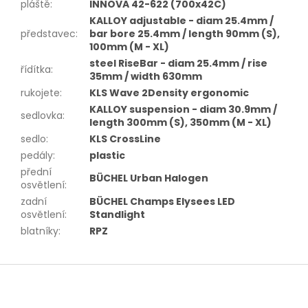
pláště
:
INNOVA 42-622 (700x42C)
KALLOY adjustable - diam 25.4mm /
představec
:
bar bore 25.4mm / length 90mm (S),
100mm (M - XL)
steel RiseBar - diam 25.4mm / rise
řídítka
:
35mm / width 630mm
rukojete
:
KLS Wave 2Density ergonomic
KALLOY suspension - diam 30.9mm /
sedlovka
:
length 300mm (S), 350mm (M - XL)
sedlo
:
KLS CrossLine
pedály
:
plastic
přední
BÜCHEL Urban Halogen
osvětlení
:
zadní
BÜCHEL Champs Elysees LED
osvětlení
:
Standlight
blatníky
:
RPZ
Z
á
p