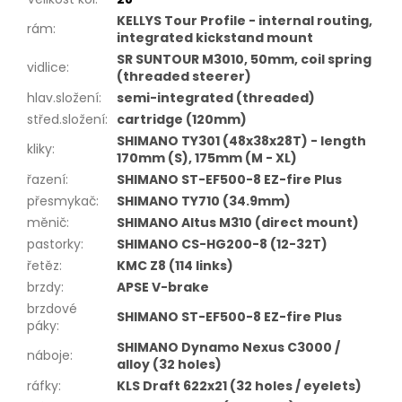
KELLYS Tour Profile - internal routing,
rám
:
integrated kickstand mount
SR SUNTOUR M3010, 50mm, coil spring
vidlice
:
(threaded steerer)
hlav.složení
:
semi-integrated (threaded)
střed.složení
:
cartridge (120mm)
SHIMANO TY301 (48x38x28T) - length
kliky
:
170mm (S), 175mm (M - XL)
řazení
:
SHIMANO ST-EF500-8 EZ-fire Plus
přesmykač
:
SHIMANO TY710 (34.9mm)
měnič
:
SHIMANO Altus M310 (direct mount)
pastorky
:
SHIMANO CS-HG200-8 (12-32T)
řetěz
:
KMC Z8 (114 links)
brzdy
:
APSE V-brake
brzdové
SHIMANO ST-EF500-8 EZ-fire Plus
páky
:
SHIMANO Dynamo Nexus C3000 /
náboje
:
alloy (32 holes)
ráfky
:
KLS Draft 622x21 (32 holes / eyelets)