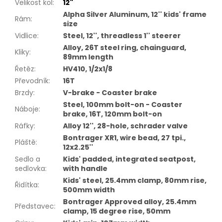
Velikost kol
:
12"
Alpha Silver Aluminum, 12'' kids' frame
Rám
:
size
Vidlice
:
Steel, 12'', threadless 1'' steerer
Alloy, 26T steel ring, chainguard,
Kliky
:
89mm length
Řetěz
:
HV410, 1/2x1/8
Převodník
:
16T
Brzdy
:
V-brake - Coaster brake
Steel, 100mm bolt-on - Coaster
Náboje
:
brake, 16T, 120mm bolt-on
Ráfky
:
Alloy 12'', 28-hole, schrader valve
Bontrager XR1, wire bead, 27 tpi.,
Pláště
:
12x2.25''
Sedlo a
Kids' padded, integrated seatpost,
sedlovka
:
with handle
Kids' steel, 25.4mm clamp, 80mm rise,
Řidítka
:
500mm width
Bontrager Approved alloy, 25.4mm
Představec
:
clamp, 15 degree rise, 50mm