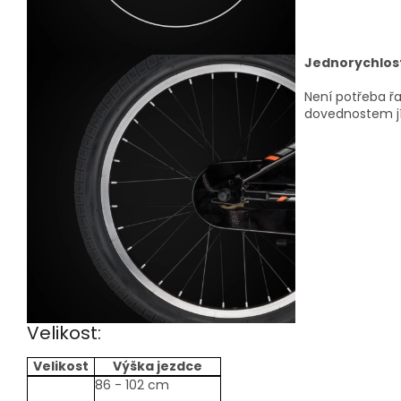
Jednorychlos
Není potřeba řa
dovednostem jí
Velikost:
Velikost
Výška jezdce
size-
86 - 102 cm
table