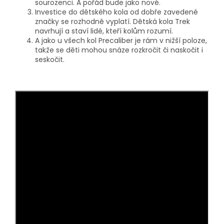
sourozenci. A pořád bude jako nové.
Investice do dětského kola od dobře zavedené
značky se rozhodně vyplatí. Dětská kola Trek
navrhují a staví lidé, kteří kolům rozumí.
A jako u všech kol Precaliber je rám v nižší poloze,
takže se děti mohou snáze rozkročit či naskočit i
seskočit.