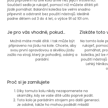
jsou připraveni na dvě kola dříve než jejich vrstevníci.
Součástí sedla je rukojeť, pomocí níž můžete dítěti při
jízdě pomáhat. Balanční kolečka lze velmi snadno
připevnit a odstranit bez použití nástrojů. Ideálně
padne dětem od 3 do 4 let, o výšce 91 až 101 cm.
Je pro vás vhodné, pokud…
Získáte toto
Možná máte malé dítě. I tak může být
Na tomto kole pr
připraveno na jízdu na kole. Chcete, aby
rukojeť, pomocí
svou první opravdovou a skvělou jízdu
pomáhat, prot
zažilo na stroji, který je pohodlný, odolný a
kolečka, jež lz
parádní.
použití nástroj
Lehký hliník
o
Proč si je zamilujete
Díky tomuto kolu nikdy nezapomenete na
okamžiky, kdy se vaše dítě učilo poprvé jezdit.
Toto kolo je parádním strojem pro další generaci.
Je odolné, takže ho mohou podědit mladší