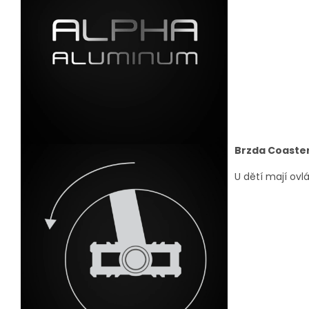
Brzda Coaste
U dětí mají ovlá