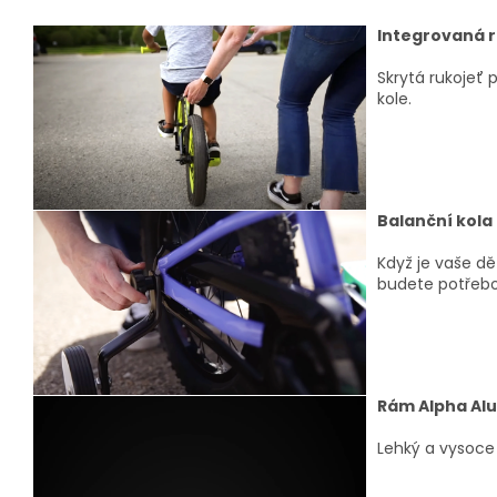
Integrovaná r
Skrytá rukojeť
kole.
Balanční kola
Když je vaše dě
budete potřebo
Rám Alpha Al
Lehký a vysoce 