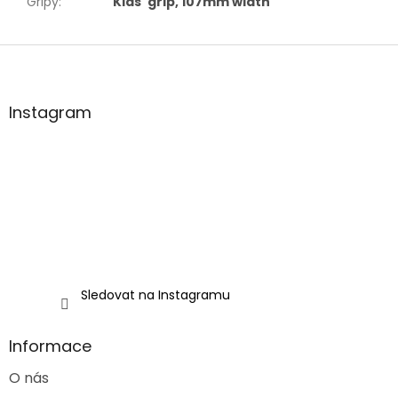
Gripy
:
Kids' grip, 107mm width
Z
á
p
a
Instagram
t
í
Sledovat na Instagramu
Informace
O nás