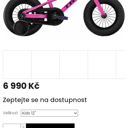
6 990 Kč
Měrná
Zeptejte se na dostupnost
cena:
Velikost