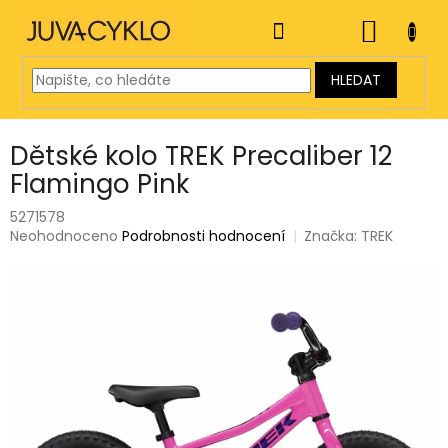
Přejít
na
NÁKUP
obsah
KOŠÍK
HLEDAT
Dětské kolo TREK Precaliber 12
Flamingo Pink
5271578
Průměrné
Neohodnoceno
Podrobnosti hodnocení
Značka:
TREK
hodnocení
produktu
je
0,0
z
5
hvězdiček.