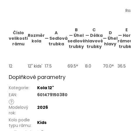
Ro
B
C
E
Číslo
A
D
Rozměr
—
Úhel
—
Délka
—
Hor
velikosti
—
Sedlová
—
Úhel
kola
sedlové
hlavové
rámo
rámu
trubka
hlavy
trubky
trubky
trub
12
12" kids'
17.5
69.5°
8.0
70.0°
36.5
Doplňkové parametry
Kategorie
:
Kola 12"
EAN
:
601479150380
?
Modelový
2026
rok
:
Kolo podle
Kids
typu rámu
: