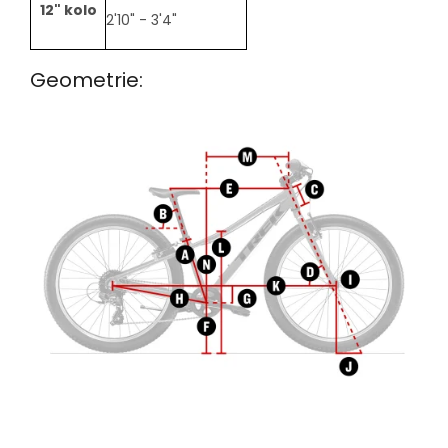
12" kolo
2'10" - 3'4"
Geometrie: