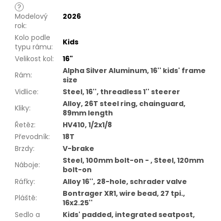
?
Modelový
2026
rok
:
Kolo podle
Kids
typu rámu
:
Velikost kol
:
16"
Alpha Silver Aluminum, 16'' kids' frame
Rám
:
size
Vidlice
:
Steel, 16'', threadless 1'' steerer
Alloy, 26T steel ring, chainguard,
Kliky
:
89mm length
Řetěz
:
HV410, 1/2x1/8
Převodník
:
18T
Brzdy
:
V-brake
Steel, 100mm bolt-on - , Steel, 120mm
Náboje
:
bolt-on
Ráfky
:
Alloy 16'', 28-hole, schrader valve
Bontrager XR1, wire bead, 27 tpi.,
Pláště
:
16x2.25''
Sedlo a
Kids' padded, integrated seatpost,