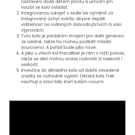
nastavení dodá dětem jistotu a umožní jim
naučit se kolo ovládat.
Integrovanou rukojeť v sedle lze vyměnit za
integrovaný úchyt světla, abyste zlepšili
viditelnost na rodinných dobrodružstvích či sólo
výpravách.
Toto kolo je parádním strojem pro další generaci.
Je odolné, takže ho mohou podědit mladší
sourozenci. A pořád bude jako nové.
A jako u všech kol Precaliber je rám v nižší poloze,
takže se děti mohou snáze rozkročit či naskočit i
seskočit.
Investice do dětského kola od dobře zavedené
značky se rozhodně vyplatí. Dětská kola Trek
navrhují a staví lidé, kteří kolům rozumí.