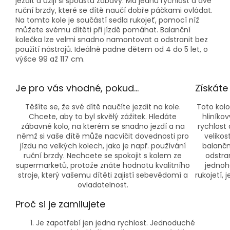
jezdit a užijí si spoustu zábavy. Má jednu rychlost a dvě
ruční brzdy, které se dítě naučí dobře páčkami ovládat.
Na tomto kole je součástí sedla rukojeť, pomocí níž
můžete svému dítěti při jízdě pomáhat. Balanční
kolečka lze velmi snadno namontovat a odstranit bez
použití nástrojů. Ideálně padne dětem od 4 do 5 let, o
výšce 99 až 117 cm.
Je pro vás vhodné, pokud…
Získáte
Těšíte se, že své dítě naučíte jezdit na kole.
Toto kolo
Chcete, aby to byl skvělý zážitek. Hledáte
hliníko
zábavné kolo, na kterém se snadno jezdí a na
rychlost
němž si vaše dítě může nacvičit dovednosti pro
veliko
jízdu na velkých kolech, jako je např. používání
balančn
ruční brzdy. Nechcete se spokojit s kolem ze
odstra
supermarketů, protože znáte hodnotu kvalitního
jednoh
stroje, který vašemu dítěti zajistí sebevědomí a
rukojetí,
ovladatelnost.
Proč si je zamilujete
Je zapotřebí jen jedna rychlost. Jednoduché