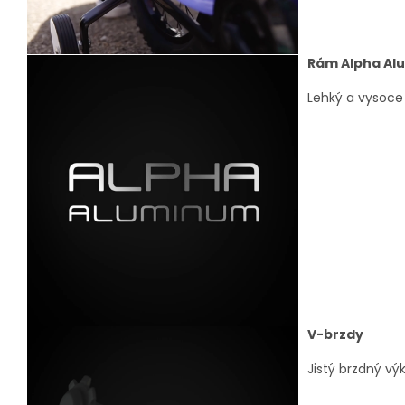
Rám Alpha Al
Lehký a vysoce 
V-brzdy
Jistý brzdný vý