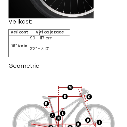
Velikost:
Velikost
Výška jezdce
size-
99 - 117 cm
table
16" kolo
3'3" - 3'10"
Geometrie: