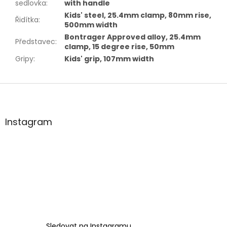
sedlovka
:
with handle
Kids' steel, 25.4mm clamp, 80mm rise,
Řidítka
:
500mm width
Bontrager Approved alloy, 25.4mm
Představec
:
clamp, 15 degree rise, 50mm
Gripy
:
Kids' grip, 107mm width
Z
á
p
a
Instagram
t
í
Sledovat na Instagramu