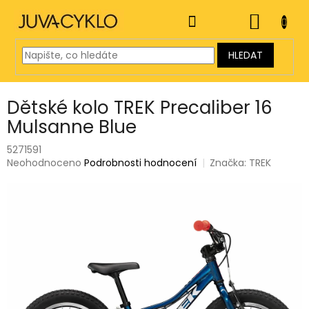
Přejít
na
NÁKUP
obsah
KOŠÍK
HLEDAT
Dětské kolo TREK Precaliber 16
Mulsanne Blue
5271591
Průměrné
Neohodnoceno
Podrobnosti hodnocení
Značka:
TREK
hodnocení
produktu
je
0,0
z
5
hvězdiček.