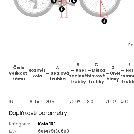
Ro
B
C
E
Číslo
A
D
Rozměr
—
Úhel
—
Délka
—
Hor
velikosti
—
Sedlová
—
Úhel
kola
sedlové
hlavové
rámo
rámu
trubka
hlavy
trubky
trubky
trub
16
16" kids'
20.5
70.0°
8.0
70.0°
40.0
Doplňkové parametry
Kategorie
:
Kola 16"
EAN
:
601479130603