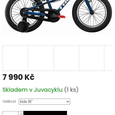
7 990 Kč
Měrná
Skladem v Juvacyklu
(1 ks)
cena:
Velikost