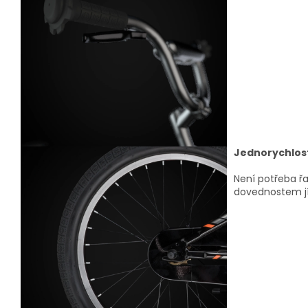
Jednorychlos
Není potřeba řa
dovednostem jí