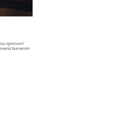
kou sportovní
vybavená tlumením