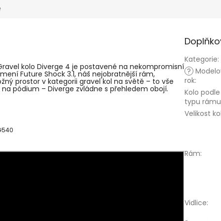
e
Doplňko
Kategorie
:
. Gravel kolo Diverge 4 je postavené na nekompromisní
?
Modelo
ení Future Shock 3.1, náš nejobratnější rám,
rok
:
ný prostor v kategorii gravel kol na světě – to vše
 se na pódium – Diverge zvládne s přehledem obojí.
Kolo podle
typu rámu
Velikost ko
 G540
Rám
:
Vidlice
: