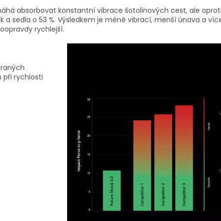
há absorbovat konstantní vibrace šotolinových cest, ale opro
ek a sedla o 53 %. Výsledkem je méně vibrací, menší únava a víc
oopravdy rychlejší.
ybraných
při rychlosti