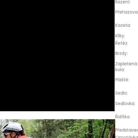
Řazení
:
Přehazova
Kazeta
:
Kliky
:
Řetěz
:
Brzdy
:
Zapletená
kola
:
Pláště
:
Sedlo
:
Sedlovka
:
Řidítka
:
Představe
Omotávk