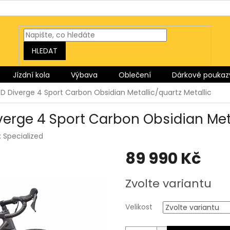
HLEDAT
Jízdní kola
Výbava
Oblečení
Dárkové poukaz
ED Diverge 4 Sport Carbon Obsidian Metallic/quartz Metallic
verge 4 Sport Carbon Obsidian Meta
:
Specialized
89 990 Kč
Měrná
Zvolte variantu
cena:
Velikost