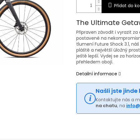
Přidat do ko
The Ultimate Geta
Připraven závodit i vyrazit z
postavené na nekompromisní
tlumení Future Shock 3.1, ná
pláště a největší úložný prost
ještě lepší. Vydej se za hori
přehledem obojí.
Detailní informace
Našli jste jinde
Kontaktujte nás a 
na chatu
, na
info@