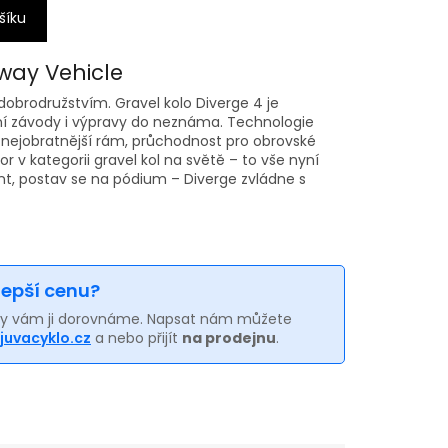
šíku
way Vehicle
a dobrodružstvím. Gravel kolo Diverge 4 je
 závody i výpravy do neznáma. Technologie
š nejobratnější rám, průchodnost pro obrovské
or v kategorii gravel kol na světě – to vše nyní
zont, postav se na pódium – Diverge zvládne s
 lepší cenu?
my vám ji dorovnáme. Napsat nám můžete
juvacyklo.cz
a nebo přijít
na prodejnu
.