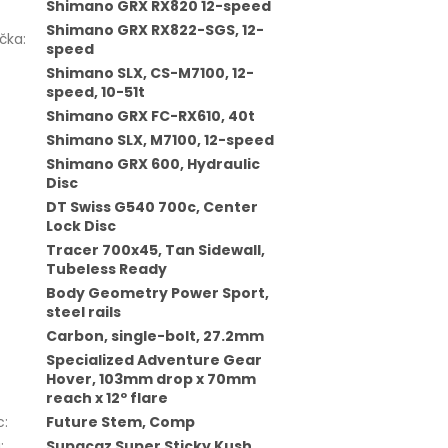
Shimano GRX RX820 12-speed
Shimano GRX RX822-SGS, 12-
čka
:
speed
Shimano SLX, CS-M7100, 12-
speed, 10-51t
Shimano GRX FC-RX610, 40t
Shimano SLX, M7100, 12-speed
Shimano GRX 600, Hydraulic
Disc
DT Swiss G540 700c, Center
Lock Disc
Tracer 700x45, Tan Sidewall,
Tubeless Ready
Body Geometry Power Sport,
steel rails
Carbon, single-bolt, 27.2mm
Specialized Adventure Gear
Hover, 103mm drop x 70mm
reach x 12º flare
c
:
Future Stem, Comp
a
:
Supacaz Super Sticky Kush