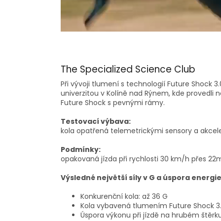
The Specialized Science Club
Při vývoji tlumení s technologií Future Shock
univerzitou v Kolíně nad Rýnem, kde provedli 
Future Shock s pevnými rámy.
Testovací výbava:
kola opatřená telemetrickými sensory a akce
Podmínky:
opakovaná jízda při rychlosti 30 km/h přes 2
Výsledné největší síly v G a úspora energie
Konkurenční kola: až 36 G
Kola vybavená tlumením Future Shock 3.0
Úspora výkonu při jízdě na hrubém štěrku