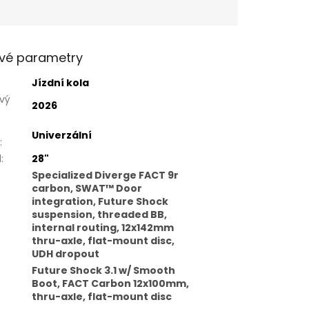
vé parametry
Jízdní kola
vý
2026
Univerzální
:
l
:
28"
Specialized Diverge FACT 9r
carbon, SWAT™ Door
integration, Future Shock
suspension, threaded BB,
internal routing, 12x142mm
thru-axle, flat-mount disc,
UDH dropout
Future Shock 3.1 w/ Smooth
Boot, FACT Carbon 12x100mm,
thru-axle, flat-mount disc