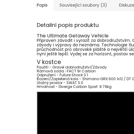
Popis
Související soubory (3)
Diskuz
Detailní popis produktu
The Ultimate Getaway Vehicle
Připraven závodit i vyrazit za dobrodružstvím
závody i výpravy do neznáma. Technologie tlum
průchodnost pro obrovské pláště a největší úlož
nyní ještě lepší. Vydej se za horizont, postav
V kostce
Použití -
Gravel dobrodružství/Závody
Rámová sada -
FACT 9r Carbon
Odpružení -
Future Shock 3.1
Řazení/Zapletená kola -
Shimano GRX 600 1x12 / DT
Úložný prostor -
SWAT 3.0
Hmotnost -
Diverge Carbon Sport: 9.79kg