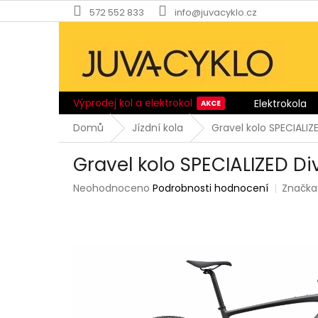
Přejít
572 552 833
info@juvacyklo.cz
na
obsah
Výprodej kol a elektrokol
Elektrokola
Domů
Jízdní kola
Gravel kolo SPECIALIZ
Gravel kolo SPECIALIZED Di
Průměrné
Neohodnoceno
Podrobnosti hodnocení
Značka
hodnocení
produktu
je
0,0
z
5
hvězdiček.