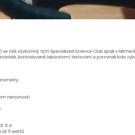
 3.0 se náš výzkumný tým Specialized Science Club spojil s Němec
nezávislé, kontrolované laboratorní testování a porovnali kola 
lerometry
2mm nerovnosti
:
: 11 G
 až 11 wattů