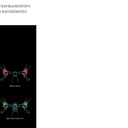
ti konkurenčním
e konzistentní