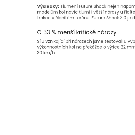
Výsledky:
Tlumení Future Shock nejen napomá
modelům kol navíc tlumí i větší nárazy u řídít
trakce v členitém terénu. Future Shock 3.0 je d
O 53 % menší kritické nárazy
Sílu vznikající při nárazech jsme testovali u v
výkonnostních kol na překážce o výšce 22 mm 
30 km/h