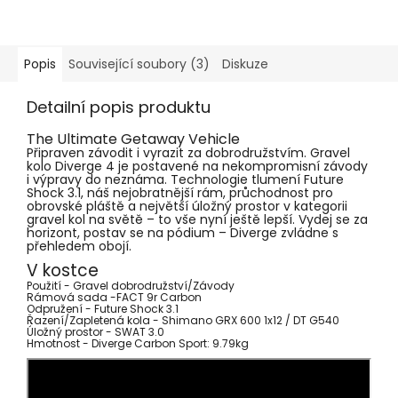
Popis
Související soubory (3)
Diskuze
Detailní popis produktu
The Ultimate Getaway Vehicle
Připraven závodit i vyrazit za dobrodružstvím. Gravel
kolo Diverge 4 je postavené na nekompromisní závody
i výpravy do neznáma. Technologie tlumení Future
Shock 3.1, náš nejobratnější rám, průchodnost pro
obrovské pláště a největší úložný prostor v kategorii
gravel kol na světě – to vše nyní ještě lepší. Vydej se za
horizont, postav se na pódium – Diverge zvládne s
přehledem obojí.
V kostce
Použití -
Gravel dobrodružství/Závody
Rámová sada -
FACT 9r Carbon
Odpružení -
Future Shock 3.1
Řazení/Zapletená kola -
Shimano GRX 600 1x12 / DT G540
Úložný prostor -
SWAT 3.0
Hmotnost -
Diverge Carbon Sport: 9.79kg