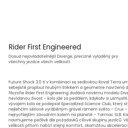
Rider First Engineered
Dosud nejovladatelnější Diverge, precizně vyladěný pro
všechny jezdce všech velikostí.
Future Shock 3.0 ti v kombinaci se sedlovkou Roval Terra u
sebejistě proplout hrubým štěrkem a geometrie navržená d
filozofie Rider First Engineering dodává novému modelu Di
nevídanou živost – kolo jde za pedálem, kdykoliv si usmyslíš
vývojem kola se podepsal Specialized Science Club, který sto
nejlehčím sériově vyráběným gravel rámem světa – Crux –
nejrychlejším závodním kolem na planetě – Tarmac SL8. K
navrhujeme pečlivě dle požadavků cílové skupiny jezdců. V
velikosti přitom nabízí stejný komfort, okamžitou akcelerac