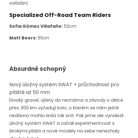
ovládání.
Specialized Off-Road Team Riders
Sofia Gómez Villafañe:
52cm
Matt Beers:
61cm
Absurdně schopný
Nový úložný systém SWAT + průchodnost
pro
pláště až 50 mm
Divoký gravel, výlety do neznáma a závody o délce
přes 300 km vyžadují kolo, o kterém se nám ještě
nedávno mohlo leda tak snít. Pak jsme ale vynalezli
úložný systém SWAT a začali experimentovat s
širokými plášti a nové modely na sebe nenechaly