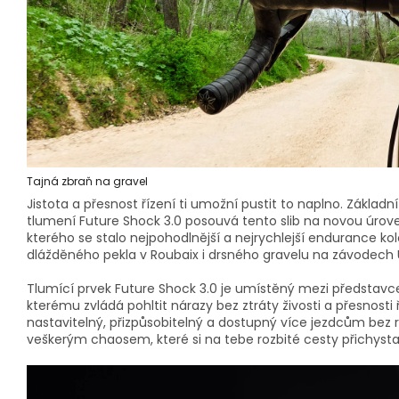
Tajná zbraň na gravel
Jistota a přesnost řízení ti umožní pustit to naplno. Základ
tlumení Future Shock 3.0 posouvá tento slib na novou úrove
kterého se stalo nejpohodlnější a nejrychlejší endurance kol
dlážděného pekla v Roubaix i drsného gravelu na závodech
Tlumící prvek Future Shock 3.0 je umístěný mezi představc
kterému zvládá pohltit nárazy bez ztráty živosti a přesnosti
nastavitelný, přizpůsobitelný a dostupný více jezdcům bez r
veškerým chaosem, které si na tebe rozbité cesty přichysta