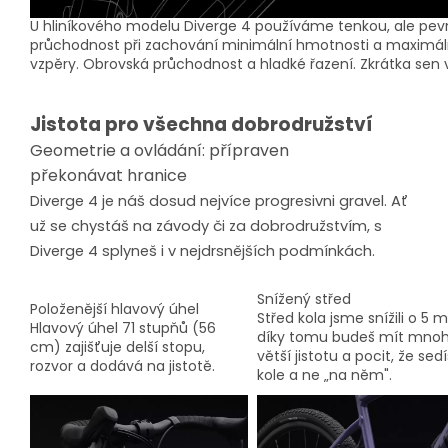
U hliníkového modelu Diverge 4 používáme tenkou, ale pev
průchodnost při zachování minimální hmotnosti a maximáln
vzpěry. Obrovská průchodnost a hladké řazení. Zkrátka sen
Jistota pro všechna dobrodružství
Geometrie a ovládání: přípraven
překonávat hranice
Diverge 4 je náš dosud nejvíce progresivni gravel. Ať
už se chystáš na závody či za dobrodružstvím, s
Diverge 4 splyneš i v nejdrsnějších podmínkách.
Snížený střed
Položenější hlavový úhel
Střed kola jsme snížili o 5
Hlavový úhel 71 stupňů (56
díky tomu budeš mít mn
cm) zajišťuje delší stopu,
větší jistotu a pocit, že sedí
rozvor a dodává na jistotě.
kole a ne „na něm".