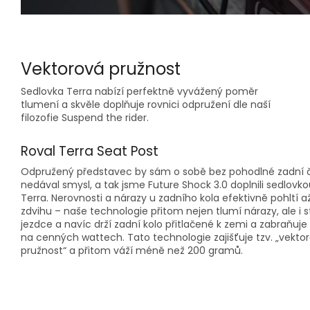
Vektorová pružnost
Sedlovka Terra nabízí perfektně vyvážený poměr
tlumení a skvěle doplňuje rovnici odpružení dle naší
filozofie Suspend the rider.
Roval Terra Seat Post
Odpružený představec by sám o sobě bez pohodlné zadní č
nedával smysl, a tak jsme Future Shock 3.0 doplnili sedlovko
Terra. Nerovnosti a nárazy u zadního kola efektivně pohltí 
zdvihu – naše technologie přitom nejen tlumí nárazy, ale i st
jezdce a navíc drží zadní kolo přitlačené k zemi a zabraňuj
na cenných wattech. Tato technologie zajišťuje tzv. „vekto
pružnost“ a přitom váží méně než 200 gramů.