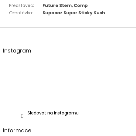
Představec
:
Future Stem, Comp
Omotávka
:
Supacaz Super Sticky Kush
Z
á
p
a
Instagram
t
í
Sledovat na Instagramu
Informace