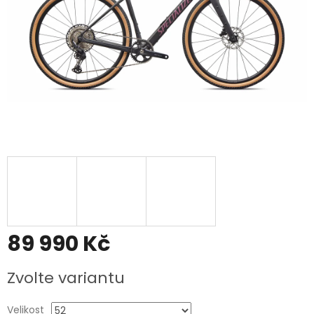
89 990 Kč
Měrná
Zvolte variantu
cena:
Velikost