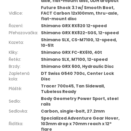
axle, flat-mount disc, UDH dropout
Future Shock 3.1 w/ Smooth Boot,
Vidlice
:
FACT Carbon 12x100mm, thru-axle,
flat-mount disc
Řazení
:
Shimano GRX RX820 12-speed
Přehazovačka
:
Shimano GRX RX822-SGS, 12-speed
Shimano SLX, CS-M7100, 12-speed,
Kazeta
:
10-51t
Kliky
:
Shimano GRX FC-RX610, 40t
Řetěz
:
Shimano SLX, M7100, 12-speed
Brzdy
:
Shimano GRX 600, Hydraulic Disc
Zapletená
DT Swiss G540 700c, Center Lock
kola
:
Disc
Tracer 700x45, Tan Sidewall,
Pláště
:
Tubeless Ready
Body Geometry Power Sport, steel
Sedlo
:
rails
Sedlovka
:
Carbon, single-bolt, 27.2mm
Specialized Adventure Gear Hover,
Řidítka
:
103mm drop x 70mm reach x 12º
flare