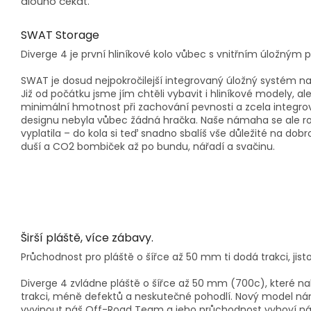
dlouho čekat.
SWAT Storage
Diverge 4 je první hliníkové kolo vůbec s vnitřním úložným
SWAT je dosud nejpokročilejší integrovaný úložný systém na 
Již od počátku jsme jím chtěli vybavit i hliníkové modely, al
minimální hmotnost při zachování pevnosti a zcela integr
designu nebyla vůbec žádná hračka. Naše námaha se ale 
vyplatila – do kola si teď snadno sbalíš vše důležité na dobr
duší a CO2 bombiček až po bundu, nářadí a svačinu.
Širší pláště, více zábavy.
Průchodnost pro pláště o šířce až 50 mm ti dodá trakci, jis
Diverge 4 zvládne pláště o šířce až 50 mm (700c), které na
trakci, méně defektů a neskutečné pohodlí. Nový model 
vyvinout náš Off-Road Team a jeho průchodnost vyhoví n