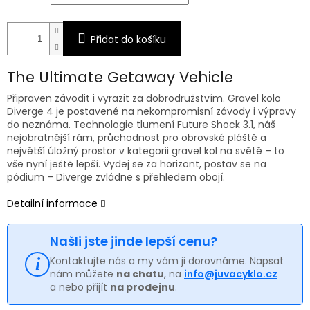
Přidat do košíku
The Ultimate Getaway Vehicle
Připraven závodit i vyrazit za dobrodružstvím. Gravel kolo
Diverge 4 je postavené na nekompromisní závody i výpravy
do neznáma. Technologie tlumení Future Shock 3.1, náš
nejobratnější rám, průchodnost pro obrovské pláště a
největší úložný prostor v kategorii gravel kol na světě – to
vše nyní ještě lepší. Vydej se za horizont, postav se na
pódium – Diverge zvládne s přehledem obojí.
Detailní informace
Našli jste jinde lepší cenu?
Kontaktujte nás a my vám ji dorovnáme. Napsat
nám můžete
na chatu
, na
info@juvacyklo.cz
a nebo přijít
na prodejnu
.