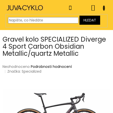
Přejít
na
NÁKUP
obsah
KOŠÍK
HLEDAT
Gravel kolo SPECIALIZED Diverge
4 Sport Carbon Obsidian
Metallic/quartz Metallic
Průměrné
Neohodnoceno
Podrobnosti hodnocení
hodnocení
Značka:
Specialized
produktu
je
0,0
z
5
hvězdiček.