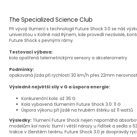
The Specialized Science Club
Při vývoji tlumení s technologií Future Shock 3.0 se náš v
univerzitou v Kolíně nad Rýnem, kde provedli nezávislé, ko
Future Shock s pevnými rámy.
Testovací výbava:
kola opatřená telemetrickými sensory a akcelerometry
Podmínky:
opakovaná jízda při rychlosti 30 km/h přes 22mm nerovnost
Výsledné největší síly v G a úspora energie:
Konkurenční kola: až 36 G
Kola vybavená tlumením Future Shock 3.0: 11 G
Úspora výkonu při jízdě na hrubém štěrku až 11 wattů
Výsledky:
Tlumení Future Shock nejen napomáhá absorbova
modelům kol navíc tlumí i větší nárazy u řídítek a sedla o 
trakce v členitém terénu. Future Shock 3.0 je doopravdy rych