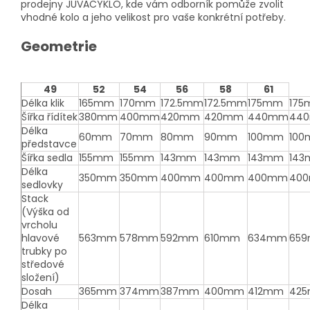
prodejny JUVACYKLO, kde vám odborník pomůže zvolit
vhodné kolo a jeho velikost pro vaše konkrétní potřeby.
Geometrie
49
52
54
56
58
61
Délka klik
165mm
170mm
172.5mm
172.5mm
175mm
17
Šířka řídítek
380mm
400mm
420mm
420mm
440mm
44
Délka
60mm
70mm
80mm
90mm
100mm
10
představce
Šířka sedla
155mm
155mm
143mm
143mm
143mm
14
Délka
350mm
350mm
400mm
400mm
400mm
40
sedlovky
Stack
(Výška od
vrcholu
hlavové
563mm
578mm
592mm
610mm
634mm
65
trubky po
středové
složení)
Dosah
365mm
374mm
387mm
400mm
412mm
42
Délka