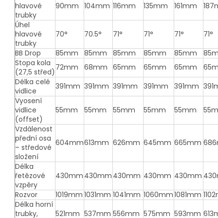
hlavové
90mm
104mm
116mm
135mm
161mm
18
trubky
Úhel
hlavové
70°
70.5°
71°
71°
71°
71°
trubky
BB Drop
85mm
85mm
85mm
85mm
85mm
85
Stopa kola
72mm
68mm
65mm
65mm
65mm
65
(27,5 střed)
Délka celé
391mm
391mm
391mm
391mm
391mm
39
vidlice
Vyosení
vidlice
55mm
55mm
55mm
55mm
55mm
55
(offset)
Vzdálenost
přední osa
604mm
613mm
626mm
645mm
665mm
68
– středové
složení
Délka
řetězové
430mm
430mm
430mm
430mm
430mm
43
vzpěry
Rozvor
1019mm
1031mm
1041mm
1060mm
1081mm
110
Délka horní
trubky,
521mm
537mm
556mm
575mm
593mm
61