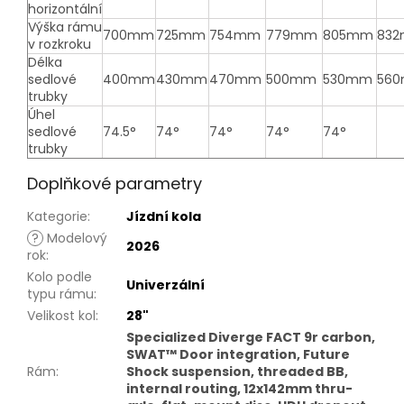
horizontální
Výška rámu
700mm
725mm
754mm
779mm
805mm
83
v rozkroku
Délka
sedlové
400mm
430mm
470mm
500mm
530mm
56
trubky
Úhel
sedlové
74.5°
74°
74°
74°
74°
trubky
Doplňkové parametry
Kategorie
:
Jízdní kola
?
Modelový
2026
rok
:
Kolo podle
Univerzální
typu rámu
:
Velikost kol
:
28"
Specialized Diverge FACT 9r carbon,
SWAT™ Door integration, Future
Rám
:
Shock suspension, threaded BB,
internal routing, 12x142mm thru-