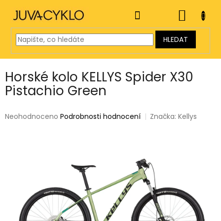
Přejít
na
NÁKUP
obsah
KOŠÍK
HLEDAT
Horské kolo KELLYS Spider X30
Pistachio Green
Průměrné
Neohodnoceno
Podrobnosti hodnocení
Značka:
Kellys
hodnocení
produktu
je
0,0
z
5
hvězdiček.