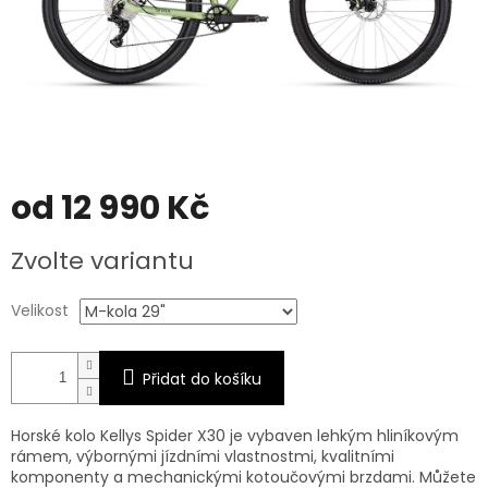
od
12 990 Kč
Měrná
Zvolte variantu
cena:
Velikost
Přidat do košíku
Horské kolo Kellys Spider X30 je vybaven l
ehkým hliníkovým
rámem, výbornými jízdními vlastnostmi, kvalitními
komponenty a mechanickými kotoučovými brzdami
. Můžete