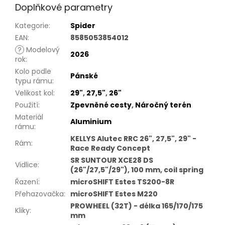
Doplňkové parametry
Kategorie
:
Spider
EAN
:
8585053854012
?
Modelový
2026
rok
:
Kolo podle
Pánské
typu rámu
:
Velikost kol
:
29"
,
27,5"
,
26"
Použití
:
Zpevněné cesty
,
Náročný terén
Materiál
Aluminium
rámu
:
KELLYS Alutec RRC 26", 27,5", 29" -
Rám
:
Race Ready Concept
SR SUNTOUR XCE28 DS
Vidlice
:
(26"/27,5"/29"), 100 mm, coil spring
Řazení
:
microSHIFT Estes TS200-8R
Přehazovačka
:
microSHIFT Estes M220
PROWHEEL (32T) - délka 165/170/175
Kliky
:
mm