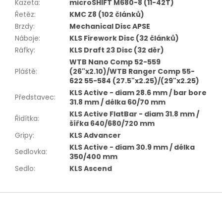
Kazeta
:
microSHIFT M680-8 (11-42T)
Řetěz
:
KMC Z8 (102 článků)
Brzdy
:
Mechanical Disc APSE
Náboje
:
KLS Firework Disc (32 článků)
Ráfky
:
KLS Draft 23 Disc (32 děr)
WTB Nano Comp 52-559
Pláště
:
(26"x2.10)/WTB Ranger Comp 55-
622 55-584 (27.5"x2.25)/(29"x2.25)
KLS Active - diam 28.6 mm / bar bore
Představec
:
31.8 mm / délka 60/70 mm
KLS Active FlatBar - diam 31.8 mm /
Řidítka
:
šířka 640/680/720 mm
Gripy
:
KLS Advancer
KLS Active - diam 30.9 mm / délka
Sedlovka
:
350/400 mm
Sedlo
:
KLS Ascend
Z
á
p