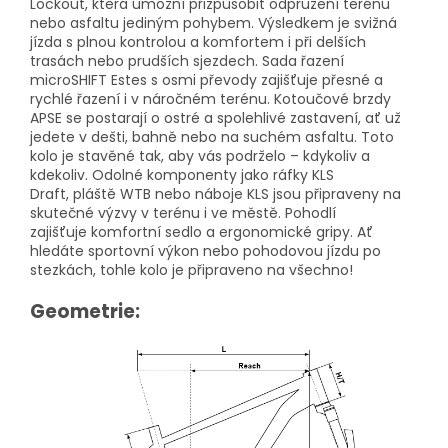
Lockout, která umožní přizpůsobit odpružení terénu
nebo asfaltu jediným pohybem. Výsledkem je svižná
jízda s plnou kontrolou a komfortem i při delších
trasách nebo prudších sjezdech. Sada řazení
microSHIFT Estes s osmi převody zajišťuje přesné a
rychlé řazení i v náročném terénu. Kotoučové brzdy
APSE se postarají o ostré a spolehlivé zastavení, ať už
jedete v dešti, bahně nebo na suchém asfaltu. Toto
kolo je stavěné tak, aby vás podrželo – kdykoliv a
kdekoliv. Odolné komponenty jako ráfky KLS
Draft, pláště WTB nebo náboje KLS jsou připraveny na
skutečné výzvy v terénu i ve městě. Pohodlí
zajišťuje komfortní sedlo a ergonomické gripy. Ať
hledáte sportovní výkon nebo pohodovou jízdu po
stezkách, tohle kolo je připraveno na všechno!
Geometrie: