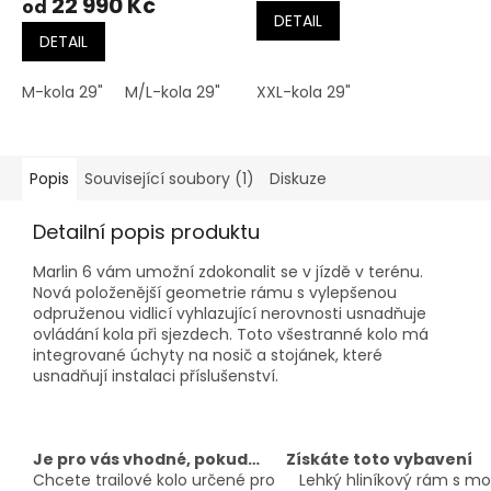
22 990 Kč
od
DETAIL
DETAIL
M-kola 29"
M/L-kola 29"
L-kola 29"
XXL-kola 29"
Popis
Související soubory (1)
Diskuze
Detailní popis produktu
Marlin 6 vám umožní zdokonalit se v jízdě v terénu.
Nová položenější geometrie rámu s vylepšenou
odpruženou vidlicí vyhlazující nerovnosti usnadňuje
ovládání kola při sjezdech. Toto všestranné kolo má
integrované úchyty na nosič a stojánek, které
usnadňují instalaci příslušenství.
Je pro vás vhodné, pokud…
Získáte toto vybavení
Chcete trailové kolo určené pro
Lehký hliníkový rám s mo