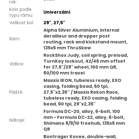
rok
:
Kolo podle
Univerzální
typu rámu
:
Velikost kol
:
29"
,
27,5"
Alpha Silver Aluminium, internal
derailleur and dropper post
Rám
:
routing, rack and kickstand mount,
135x5 mm ThruSkew
RockShox Judy, coil spring, preload,
TurnKey lockout, 42/46 mm offset
Vidlice
:
for 27,5"/29" wheel, 100 mm QR,
80/100 mm travel
Maxxis IKON, tubeless ready, EXO
casing, folding bead, 60 tpi,
Pláště
:
27,5"x2,35'' / Maxxis Rekon Race,
tubeless ready, EXO casing, folding
bead, 60 tpi, 29"x2,35"
Formula DC-20, alloy, 6-bolt, 100
mm - Formula DC-22, alloy, 6-bolt,
Náboje
:
Shimano 8/9/10 freehub, 135x5 mm
QR
Bontrager Kovee, double-wall,