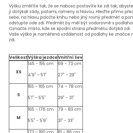
Výšku změříte tak, že se naboso postavíte ke zdi tak, abyst
jí dotýkali zády, patami, rameny a hlavou. Hleďte přímo pře
sebe, na hlavu položte knihu nebo jiný rovný předmět a po
odstupte ode zdi. Předmět by měl být vodorovně s podlaho
Označte místo, kde se spodní strana předmětu dotýká zdi.
Vaše výška je naměřená vzdálenost od podlahy ke značce 
zdi.
Velikost
Výška jezdce
Vnitřní šev
size-
145 - 155 cm
69 - 73 cm
table
XS
4'9" - 5'1"
27" - 29"
155 - 165 cm
74 - 78 cm
S
5'1" - 5'5"
29" - 31"
165 - 176 cm
79 - 83 cm
M
5'5" - 5'9"
31" - 33"
173 - 180 cm
81 - 86 cm