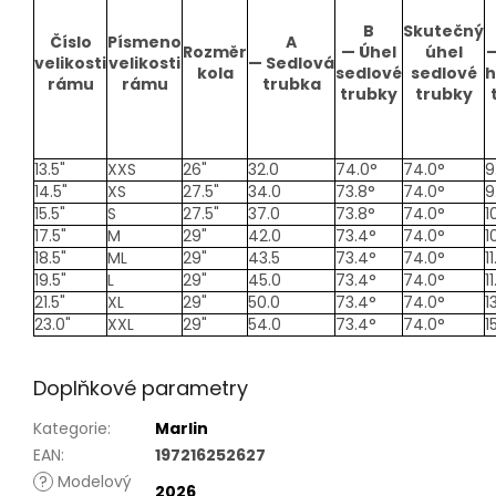
B
Skutečný
Číslo
Písmeno
A
Rozměr
—
Úhel
úhel
velikosti
velikosti
—
Sedlová
kola
sedlové
sedlové
h
rámu
rámu
trubka
trubky
trubky
13.5"
XXS
26"
32.0
74.0°
74.0°
9
14.5"
XS
27.5"
34.0
73.8°
74.0°
9
15.5"
S
27.5"
37.0
73.8°
74.0°
1
17.5"
M
29"
42.0
73.4°
74.0°
1
18.5"
ML
29"
43.5
73.4°
74.0°
11
19.5"
L
29"
45.0
73.4°
74.0°
11
21.5"
XL
29"
50.0
73.4°
74.0°
1
23.0"
XXL
29"
54.0
73.4°
74.0°
1
Doplňkové parametry
Kategorie
:
Marlin
EAN
:
197216252627
?
Modelový
2026