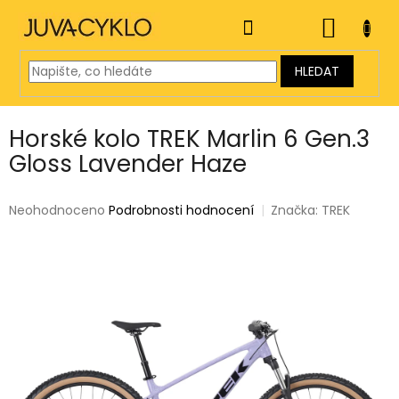
Přejít
na
NÁKUP
obsah
KOŠÍK
HLEDAT
Horské kolo TREK Marlin 6 Gen.3
Gloss Lavender Haze
Průměrné
Neohodnoceno
Podrobnosti hodnocení
Značka:
TREK
hodnocení
produktu
je
0,0
z
5
hvězdiček.