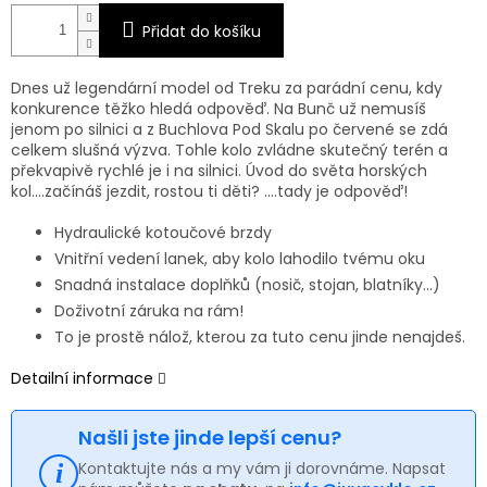
Přidat do košíku
Dnes už legendární model od Treku za parádní cenu, kdy
konkurence těžko hledá odpověď. Na Bunč už nemusíš
jenom po silnici a z Buchlova Pod Skalu po červené se zdá
celkem slušná výzva. Tohle kolo zvládne skutečný terén a
překvapivě rychlé je i na silnici. Úvod do světa horských
kol….začínáš jezdit, rostou ti děti? ….tady je odpověď!
Hydraulické kotoučové brzdy
Vnitřní vedení lanek, aby kolo lahodilo tvému oku
Snadná instalace doplňků (nosič, stojan, blatníky…)
Doživotní záruka na rám!
To je prostě nálož, kterou za tuto cenu jinde nenajdeš.
Detailní informace
Našli jste jinde lepší cenu?
Kontaktujte nás a my vám ji dorovnáme. Napsat