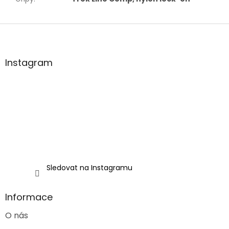
Z
á
p
a
Instagram
t
í
Sledovat na Instagramu
Informace
O nás