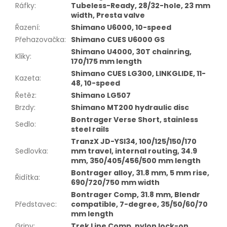
Ráfky
:
Tubeless-Ready, 28/32-hole, 23 mm
width, Presta valve
Řazení
:
Shimano U6000, 10-speed
Přehazovačka
:
Shimano CUES U6000 GS
Shimano U4000, 30T chainring,
Kliky
:
170/175 mm length
Shimano CUES LG300, LINKGLIDE, 11-
Kazeta
:
48, 10-speed
Řetěz
:
Shimano LG507
Brzdy
:
Shimano MT200 hydraulic disc
Bontrager Verse Short, stainless
Sedlo
:
steel rails
TranzX JD-YSI34, 100/125/150/170
Sedlovka
:
mm travel, internal routing, 34.9
mm, 350/405/456/500 mm length
Bontrager alloy, 31.8 mm, 5 mm rise,
Řidítka
:
690/720/750 mm width
Bontrager Comp, 31.8 mm, Blendr
Představec
:
compatible, 7-degree, 35/50/60/70
mm length
Gripy
:
Trek Line Comp, nylon lock-on