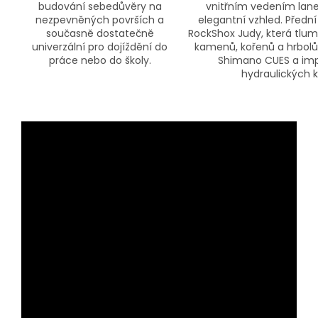
budování sebedůvěry na
vnitřním vedením lane
nezpevněných površích a
elegantní vzhled. Předn
současně dostatečně
RockShox Judy, která tlumí
univerzální pro dojíždění do
kamenů, kořenů a hrbolů,
práce nebo do školy.
Shimano CUES a imp
hydraulických 