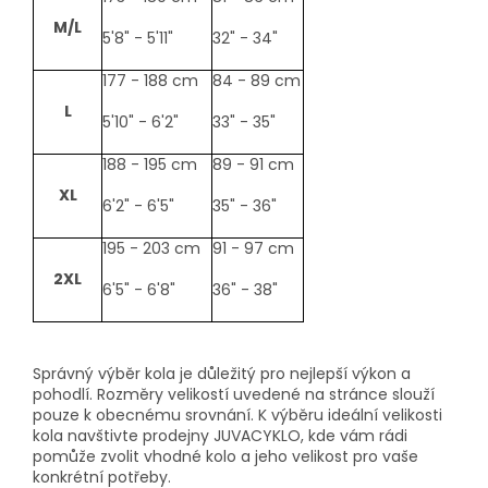
M/L
5'8" - 5'11"
32" - 34"
177 - 188 cm
84 - 89 cm
L
5'10" - 6'2"
33" - 35"
188 - 195 cm
89 - 91 cm
XL
6'2" - 6'5"
35" - 36"
195 - 203 cm
91 - 97 cm
2XL
6'5" - 6'8"
36" - 38"
Správný výběr kola je důležitý pro nejlepší výkon a
pohodlí. Rozměry velikostí uvedené na stránce slouží
pouze k obecnému srovnání. K výběru ideální velikosti
kola navštivte prodejny JUVACYKLO, kde vám rádi
pomůže zvolit vhodné kolo a jeho velikost pro vaše
konkrétní potřeby.