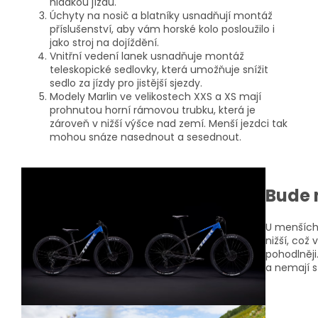
hladkou jízdu.
Úchyty na nosič a blatníky usnadňují montáž
příslušenství, aby vám horské kolo posloužilo i
jako stroj na dojíždění.
Vnitřní vedení lanek usnadňuje montáž
teleskopické sedlovky, která umožňuje snížit
sedlo za jízdy pro jistější sjezdy.
Modely Marlin ve velikostech XXS a XS mají
prohnutou horní rámovou trubku, která je
zároveň v nižší výšce nad zemí. Menší jezdci tak
mohou snáze nasednout a sesednout.
Bude 
U menších 
nižší, což
pohodlněji
a nemají 