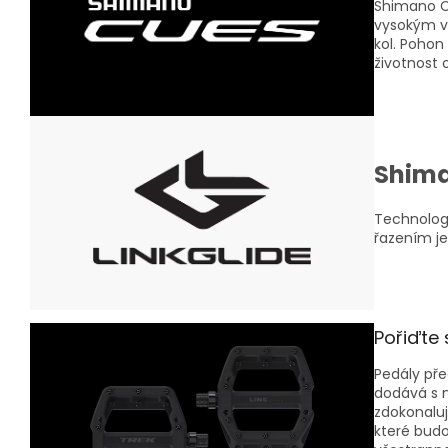
Shimano C
vysokým vý
kol. Pohon
životnost o
Shima
Technologi
řazením je
Pořiďte 
Pedály pře
dodává s n
zdokonaluj
které budo