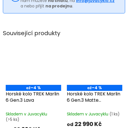
nám můžete
na chatu
, na
info@juvacyklo.cz
a nebo přijít
na prodejnu
.
Související produkty
–4 %
–4 %
až
až
Horské kolo TREK Marlin
Horské kolo TREK Marlin
6 Gen.3 Lava
6 Gen.3 Matte
Lichen/Keswick Green
Fade
Skladem v Juvacyklu
Skladem v Juvacyklu
(1 ks)
(>5 ks)
22 990 Kč
od