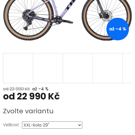
až –4 %
od 23 990 Kč
až –4 %
od
22 990 Kč
Měrná
Zvolte variantu
cena:
Velikost