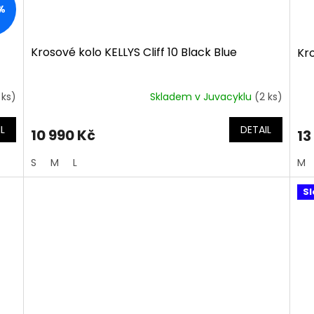
%
Krosové kolo KELLYS Cliff 10 Black Blue
Kro
 ks)
Skladem v Juvacyklu
(2 ks)
L
DETAIL
10 990 Kč
13
S
M
L
M
Sl