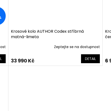
%
Krosové kolo AUTHOR Codex stříbrná
Kr
matná-limeta
če
nost
Zeptejte se na dostupnost
L
DETAIL
33 990 Kč
6 