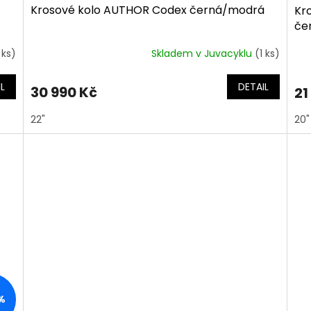
Krosové kolo AUTHOR Codex černá/modrá
Kr
če
 ks)
Skladem v Juvacyklu
(1 ks)
L
DETAIL
30 990 Kč
21
22"
20"
%