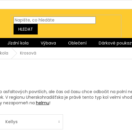
HLEDAT
Jízdní kola
Výbava
Oblečení
Dárkové poukaz
kola
Krosová
po asfaltových površích, ale čas od času chce odbočit na polní n
dek. V regionu Uherskohradišťska je právě tento typ kol velmi vh
dy nezapomeň na
helmu
!
Kellys