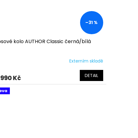
–31 %
osové kolo AUTHOR Classic černá/bílá
Externím skladě
DETAIL
 990 Kč
eva