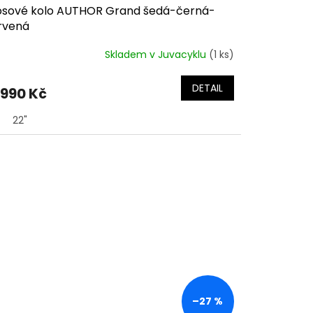
osové kolo AUTHOR Grand šedá-černá-
rvená
Skladem v Juvacyklu
(1 ks)
DETAIL
 990 Kč
22"
–27 %