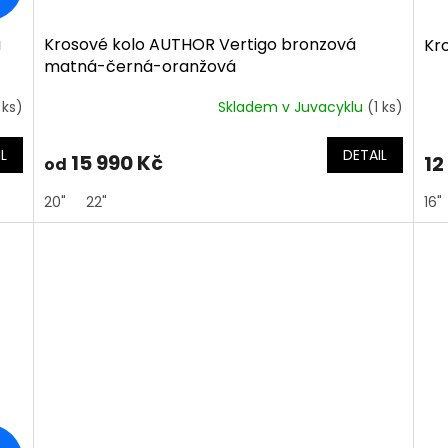
á
Krosové kolo AUTHOR Vertigo bronzová
Kr
matná-černá-oranžová
 ks)
Skladem v Juvacyklu
(1 ks)
L
DETAIL
15 990 Kč
12
od
20"
22"
16"