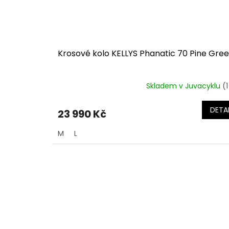
Krosové kolo KELLYS Phanatic 70 Pine Gre
Skladem v Juvacyklu
(1
DETAI
23 990 Kč
M
L