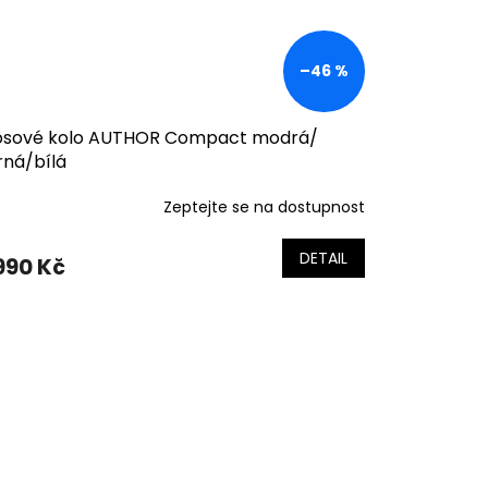
–46 %
osové kolo AUTHOR Compact modrá/
rná/bílá
Zeptejte se na dostupnost
DETAIL
990 Kč