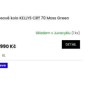
sové kolo KELLYS Cliff 70 Moss Green
Skladem v Juvacyklu
(1 ks)
DETAIL
 990 Kč
XL
eva