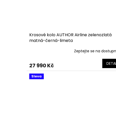
Krosové kolo AUTHOR Airline zelenozlatá
matná-černá-limeta
Zeptejte se na dostup
DETAI
27 990 Kč
Sleva