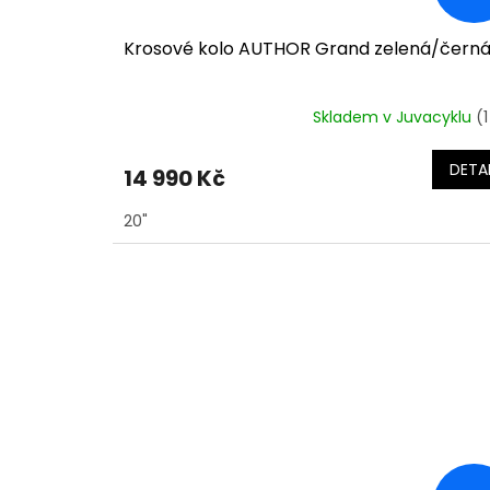
Krosové kolo AUTHOR Grand zelená/čern
Skladem v Juvacyklu
(1
DETAI
14 990 Kč
20"