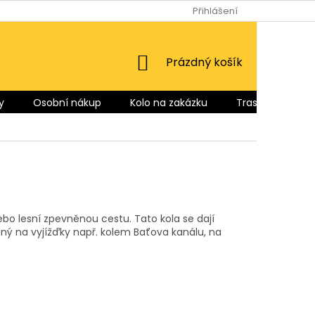
Přihlášení
NÁKUPNÍ
Prázdný košík
KOŠÍK
y
Osobní nákup
Kolo na zakázku
Trasy pro Vás
ebo lesní zpevněnou cestu. Tato kola se dají
odný na vyjížďky např. kolem Baťova kanálu, na