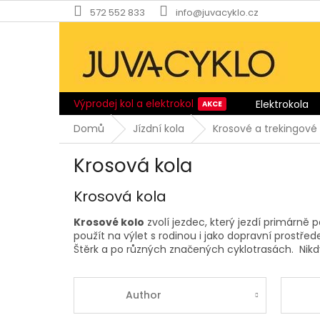
Přejít
572 552 833
info@juvacyklo.cz
na
obsah
Výprodej kol a elektrokol
Elektrokola
Domů
Jízdní kola
Krosové a trekingové 
Krosová kola
Krosová kola
Krosové kolo
zvolí jezdec, který jezdí primárně 
použít na výlet s rodinou i jako dopravní prostře
Štěrk a po různých značených cyklotrasách.
Nik
Author