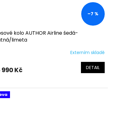
–7 %
osové kolo AUTHOR Airline šedá-
tná/limeta
Externím skladě
DETAIL
 990 Kč
eva