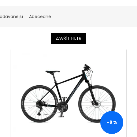
rodávanější
Abecedně
ZAVŘÍT FILTR
–8 %