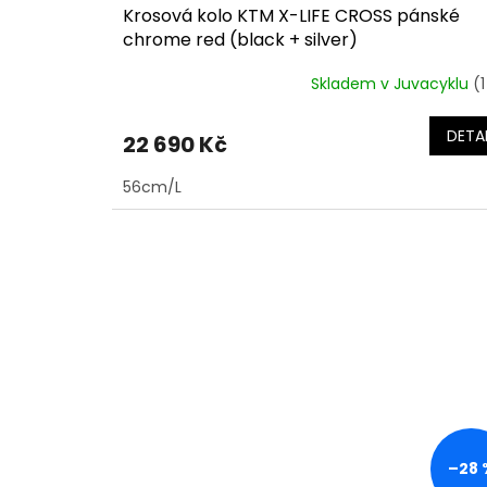
Krosová kolo KTM X-LIFE CROSS pánské
chrome red (black + silver)
Skladem v Juvacyklu
(1
DETAI
22 690 Kč
56cm/L
–28 