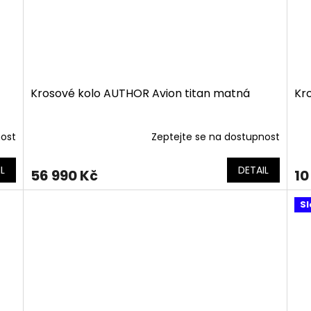
Krosové kolo AUTHOR Avion titan matná
Kr
nost
Zeptejte se na dostupnost
L
DETAIL
56 990 Kč
10
Sl