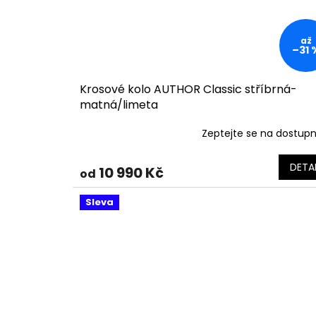
až
–31 
Krosové kolo AUTHOR Classic stříbrná-
matná/limeta
Zeptejte se na dostup
DETAI
10 990 Kč
od
Sleva