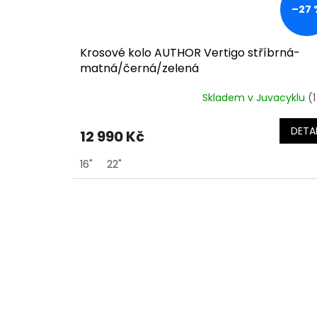
–27 
Krosové kolo AUTHOR Vertigo stříbrná-
matná/černá/zelená
Skladem v Juvacyklu
(1
DETAI
12 990 Kč
16"
22"