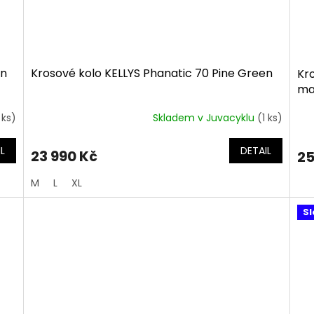
en
Krosové kolo KELLYS Phanatic 70 Pine Green
Kr
ma
 ks)
Skladem v Juvacyklu
(1 ks)
L
DETAIL
23 990 Kč
25
M
L
XL
Sl