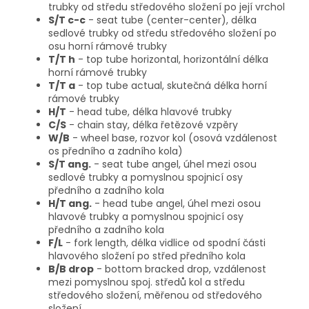
trubky od středu středového složení po její vrchol
S/T c-c
- seat tube (center-center), délka
sedlové trubky od středu středového složení po
osu horní rámové trubky
T/T h
- top tube horizontal, horizontální délka
horní rámové trubky
T/T a
- top tube actual, skutečná délka horní
rámové trubky
H/T
- head tube, délka hlavové trubky
C/S
- chain stay, délka řetězové vzpěry
W/B
- wheel base, rozvor kol (osová vzdálenost
os předního a zadního kola)
S/T ang.
- seat tube angel, úhel mezi osou
sedlové trubky a pomyslnou spojnicí osy
předního a zadního kola
H/T ang.
- head tube angel, úhel mezi osou
hlavové trubky a pomyslnou spojnicí osy
předního a zadního kola
F/L
- fork length, délka vidlice od spodní části
hlavového složení po střed předního kola
B/B drop
- bottom bracked drop, vzdálenost
mezi pomyslnou spoj. středů kol a středu
středového složení, měřenou od středového
složení