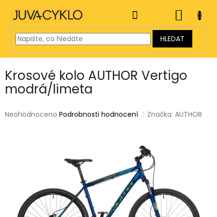
Přejít
na
NÁKUP
obsah
KOŠÍK
HLEDAT
Krosové kolo AUTHOR Vertigo
modrá/limeta
Průměrné
Neohodnoceno
Podrobnosti hodnocení
Značka:
AUTHOR
hodnocení
produktu
je
0,0
z
5
hvězdiček.