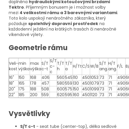
doplněna
hydraulickými kotoučovými brzdami
Tektro
. Příjemným bonusem je i možnost volby
mezi
4 velikostmi rámu a 3 barevnými variantami
.
Toto kolo uspokojí nenáročného zákazníka, který
požaduje
spolehlivý dopravní prostředek
na
každodenní ježdění na krátkých trasách či nenáročné
víkendové výlety.
Geometrie rámu
S/T
Veli-
min
max
S/T
T/T
T/T
S/T
H/T
c-
H/Tt
C/S
W/B
F/L
B
kost
výška
výška
c-t
h
a
ang.
ang.
c
16"
150
168
406
560
545
110
450
1053
73
71
490
6
18"
165
178
457
580
559
130
450
1079
73
71
490
6
20"
175
188
508
600
575
150
450
1099
73
71
490
6
22"
185
200
559
620
595
160
450
1120
73
71
490
6
Vysvětlivky
S/T c-t
- seat tube (center-top), délka sedlové