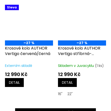
Sleva
–27 %
–27 %
Krosové kolo AUTHOR
Krosové kolo AUTHOR
Vertigo červená/černá
Vertigo stříbrná-
matná/černá/zelená
Externím skladě
Skladem v Juvacyklu
(1 ks)
12 990 Kč
12 990 Kč
DETAIL
DETAIL
16"
22"