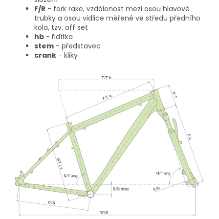
F/R
- fork rake, vzdálenost mezi osou hlavové
trubky a osou vidlice měřené ve středu předního
kola, tzv. off set
hb
- řidítka
stem
- představec
crank
- kliky