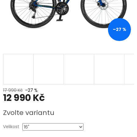
–27 %
17 990 Kč
–27 %
12 990 Kč
Měrná
Zvolte variantu
cena:
Velikost