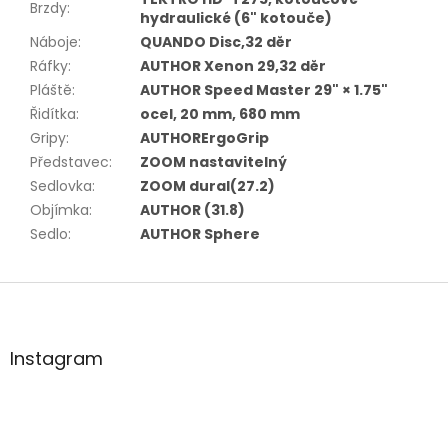
Brzdy
:
hydraulické (6" kotouče)
Náboje
:
QUANDO Disc,32 děr
Ráfky
:
AUTHOR Xenon 29,32 děr
Pláště
:
AUTHOR Speed Master 29" × 1.75"
Řidítka
:
ocel, 20 mm, 680 mm
Gripy
:
AUTHORErgoGrip
Představec
:
ZOOM nastavitelný
Sedlovka
:
ZOOM dural(27.2)
Objímka
:
AUTHOR (31.8)
Sedlo
:
AUTHOR Sphere
Z
á
p
a
Instagram
t
í