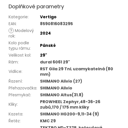
Doplňkové parametry
Kategorie
:
Vertigo
EAN
:
8590816083295
?
Modelový
2024
rok
:
Kolo podle
Pánské
typu rámu
:
Velikost kol
:
29"
Rám
:
dural 6061 29"
RST Gila 29 TnL uzamykatelná (80
Vidlice
:
mm)
Řazení
:
SHIMANO Alivio (27)
Přehazovačka
:
SHIMANO Alivio
Přesmykač
:
SHIMANO Altus(31.8)
PROWHEEL Zephyr,48-36-26
Kliky
:
zubů,170 / 175 mm kliky
Kazeta
:
SHIMANO HG200-9,11-34 (9)
Řetěz
:
KMC Z9
TEKTRO HD-T275, kotoučové