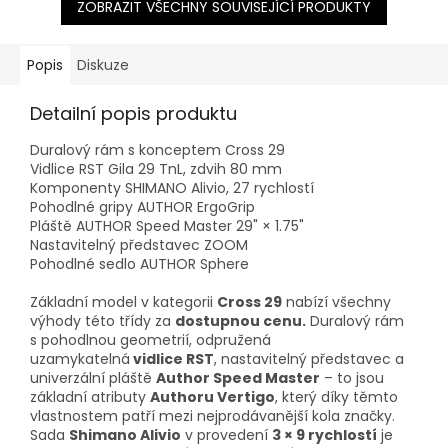
ZOBRAZIT VŠECHNY SOUVISEJÍCÍ PRODUKTY
Popis
Diskuze
Detailní popis produktu
Duralový rám s konceptem Cross 29
Vidlice RST Gila 29 TnL, zdvih 80 mm
Komponenty SHIMANO Alivio, 27 rychlostí
Pohodlné gripy AUTHOR ErgoGrip
Pláště AUTHOR Speed Master 29" × 1.75"
Nastavitelný představec ZOOM
Pohodlné sedlo AUTHOR Sphere
Základní model v kategorii
Cross 29
nabízí všechny
výhody této třídy za
dostupnou cenu.
Duralový rám
s pohodlnou geometrií, odpružená
uzamykatelná
vidlice RST
, nastavitelný představec a
univerzální pláště
Author Speed Master
– to jsou
základní atributy
Authoru Vertigo
, který díky těmto
vlastnostem patří mezi nejprodávanější kola značky.
Sada
Shimano Alivio
v provedení
3 × 9 rychlostí
je