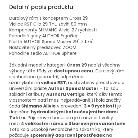
Detailní popis produktu
Duralový rám s konceptem Cross 29
Vidlice RST Gila 29 TnL, zdvih 80 mm
Komponenty SHIMANO Alivio, 27 rychlostí
Pohodlné gripy AUTHOR ErgoGrip
Pláště AUTHOR Speed Master 29" × 1.75"
Nastavitelný představec ZOOM
Pohodlné sedlo AUTHOR Sphere
Základní model v kategorii
Cross 29
nabízí všechny
výhody této třídy za
dostupnou cenu.
Duralový rám
s pohodlnou geometrií, odpružená
uzamykatelná
vidlice RST
, nastavitelný představec a
univerzální pláště
Author Speed Master
– to jsou
základní atributy
Authoru Vertigo
, který díky těmto
vlastnostem patří mezi nejprodávanější kola značky.
Sada
Shimano Alivio
v provedení
3 × 9 rychlostí
je
doplněna
hydraulickými kotoučovými brzdami
Tektro
. Příjemným bonusem je i možnost volby
mezi
4 velikostmi rámu a 3 barevnými variantami
.
Toto kolo uspokojí nenáročného zákazníka, který
požaduje
spolehlivý dopravní prostředek
na