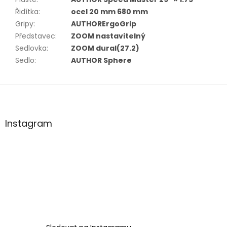
Řidítka
:
ocel 20 mm 680 mm
Gripy
:
AUTHORErgoGrip
Představec
:
ZOOM nastavitelný
Sedlovka
:
ZOOM dural(27.2)
Sedlo
:
AUTHOR Sphere
Z
á
p
a
Instagram
t
í