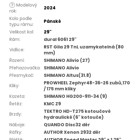
?
Modelový
2024
rok
:
Kolo podle
Pánské
typu rámu
:
Velikost kol
:
29"
Rám
:
dural 6061 29"
RST Gila 29 TnL uzamykatelná (80
Vidlice
:
mm)
Řazení
:
SHIMANO Alivio (27)
Přehazovačka
:
SHIMANO Alivio
Přesmykač
:
SHIMANO Altus(31.8)
PROWHEEL Zephyr48-36-26 zubů,170
Kliky
:
/ 175 mm kliky
Kazeta
:
SHIMANO HG200-911-34 (9)
Řetěz
:
KMC Z9
TEKTRO HD-T275 kotoučové
Brzdy
:
hydraulické (6" kotouče)
Náboje
:
QUANDO Disc32 děr
Ráfky
:
AUTHOR Xenon 2932 děr
Pláště
:
AUTHOR Speed Master 29" × 1.75"