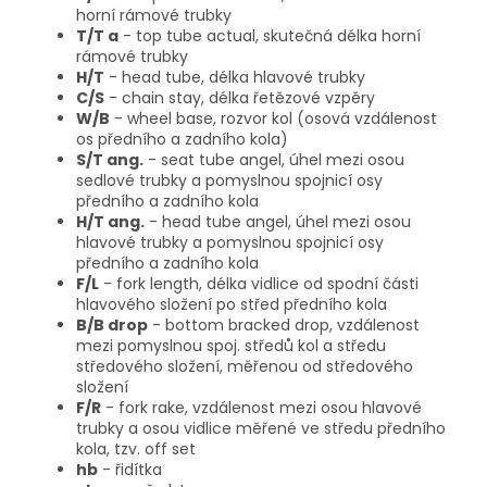
horní rámové trubky
T/T a
- top tube actual, skutečná délka horní
rámové trubky
H/T
- head tube, délka hlavové trubky
C/S
- chain stay, délka řetězové vzpěry
W/B
- wheel base, rozvor kol (osová vzdálenost
os předního a zadního kola)
S/T ang.
- seat tube angel, úhel mezi osou
sedlové trubky a pomyslnou spojnicí osy
předního a zadního kola
H/T ang.
- head tube angel, úhel mezi osou
hlavové trubky a pomyslnou spojnicí osy
předního a zadního kola
F/L
- fork length, délka vidlice od spodní části
hlavového složení po střed předního kola
B/B drop
- bottom bracked drop, vzdálenost
mezi pomyslnou spoj. středů kol a středu
středového složení, měřenou od středového
složení
F/R
- fork rake, vzdálenost mezi osou hlavové
trubky a osou vidlice měřené ve středu předního
kola, tzv. off set
hb
- řidítka