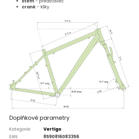
stem
- představec
crank
- kliky
Doplňkové parametry
Kategorie
:
Vertigo
EAN
:
8590816083356