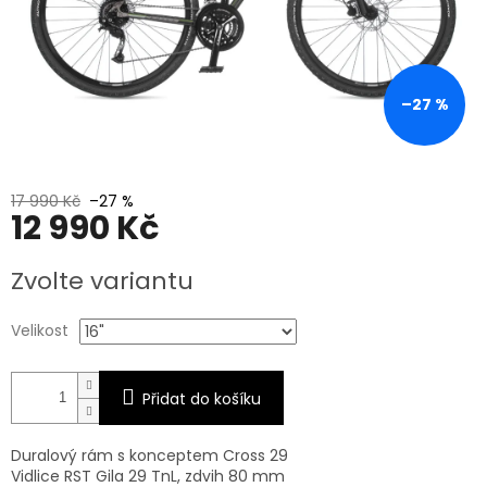
–27 %
17 990 Kč
–27 %
12 990 Kč
Měrná
Zvolte variantu
cena:
Velikost
Přidat do košíku
Duralový rám s konceptem Cross 29
Vidlice RST Gila 29 TnL, zdvih 80 mm