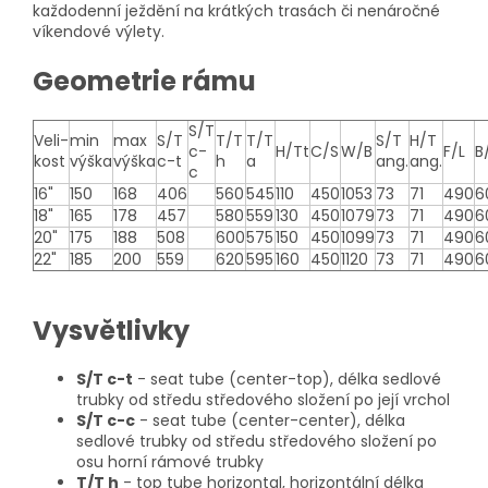
každodenní ježdění na krátkých trasách či nenáročné
víkendové výlety.
Geometrie rámu
S/T
Veli-
min
max
S/T
T/T
T/T
S/T
H/T
c-
H/Tt
C/S
W/B
F/L
B
kost
výška
výška
c-t
h
a
ang.
ang.
c
16"
150
168
406
560
545
110
450
1053
73
71
490
6
18"
165
178
457
580
559
130
450
1079
73
71
490
6
20"
175
188
508
600
575
150
450
1099
73
71
490
6
22"
185
200
559
620
595
160
450
1120
73
71
490
6
Vysvětlivky
S/T c-t
- seat tube (center-top), délka sedlové
trubky od středu středového složení po její vrchol
S/T c-c
- seat tube (center-center), délka
sedlové trubky od středu středového složení po
osu horní rámové trubky
T/T h
- top tube horizontal, horizontální délka