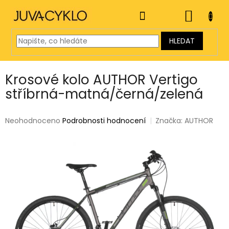
Přejít
na
NÁKUP
obsah
KOŠÍK
HLEDAT
Krosové kolo AUTHOR Vertigo
stříbrná-matná/černá/zelená
Průměrné
Neohodnoceno
Podrobnosti hodnocení
Značka:
AUTHOR
hodnocení
produktu
je
0,0
z
5
hvězdiček.