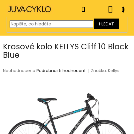
Přejít
na
NÁKUP
obsah
KOŠÍK
HLEDAT
Krosové kolo KELLYS Cliff 10 Black
Blue
Průměrné
Neohodnoceno
Podrobnosti hodnocení
Značka:
Kellys
hodnocení
produktu
je
0,0
z
5
hvězdiček.