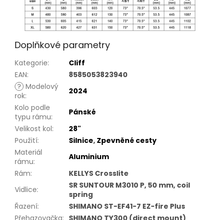
Doplňkové parametry
Kategorie
:
Cliff
EAN
:
8585053823940
?
Modelový
2024
rok
:
Kolo podle
Pánské
typu rámu
:
Velikost kol
:
28"
Použití
:
Silnice
,
Zpevněné cesty
Materiál
Aluminium
rámu
:
Rám
:
KELLYS Crosslite
SR SUNTOUR M3010 P, 50 mm, coil
Vidlice
:
spring
Řazení
:
SHIMANO ST-EF41-7 EZ-fire Plus
Přehazovačka
:
SHIMANO TY300 (direct mount)