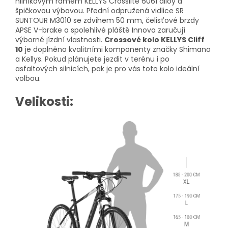
hliníkovým rámem KELLYS Crosslite 6061 alloy a
špičkovou výbavou. Přední odpružená vidlice SR
SUNTOUR M3010 se zdvihem 50 mm, čelisťové brzdy
APSE V-brake a spolehlivé pláště Innova zaručují
výborné jízdní vlastnosti.
Crossové kolo KELLYS Cliff
10
je doplněno kvalitními komponenty značky Shimano
a Kellys. Pokud plánujete jezdit v terénu i po
asfaltových silnicích, pak je pro vás toto kolo ideální
volbou.
Velikosti: