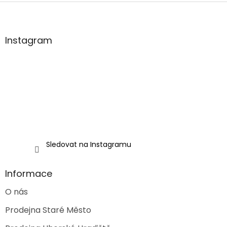
Z
á
p
a
Instagram
t
í
Sledovat na Instagramu
Informace
O nás
Prodejna Staré Město