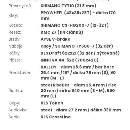
Přesmykač
:
SHIMANO TY710 (31.8 mm)
PROWHEEL (48x38x28T) - délka 170
Kliky
:
mm
Kazeta
:
SHIMANO CS-HG200-7 (12-32T)
Řetěz
:
KMC Z7 (114 článků)
Brzdy
:
APSE V-brake
Náboje
:
alloy / SHIMANO TY500-7 (32 děr)
Ráfky
:
KLS Draft 622x21 (32 děr / nýtované)
Pláště
:
INNOVA 44-622 (700x42C)
KALLOY - diam 28.6 mm / bar bore
Představec
:
25.4 mm / 15° / délka 75 mm (S), 90
mm (M - L)
steel RiseBar - diam 25.4 mm / rise
Řidítka
:
30 mm / šířka 640 mm (S - M), 660
mm (L)
Gripy
:
KLS Token
Sedlovka
:
steel - diam 27.2 mm / délka 330 mm
Sedlo
:
KLS CrossLine