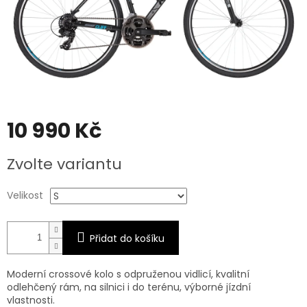
10 990 Kč
Měrná
Zvolte variantu
cena:
Velikost
Přidat do košíku
Moderní crossové kolo s odpruženou vidlicí, kvalitní
odlehčený rám, na silnici i do terénu, výborné jízdní
vlastnosti.