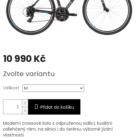
10 990 Kč
Měrná
Zvolte variantu
cena:
Velikost
Přidat do košíku
Moderní crossové kolo s odpruženou vidlicí, kvalitní
odlehčený rám, na silnici i do terénu, výborné jízdní
vlastnosti.