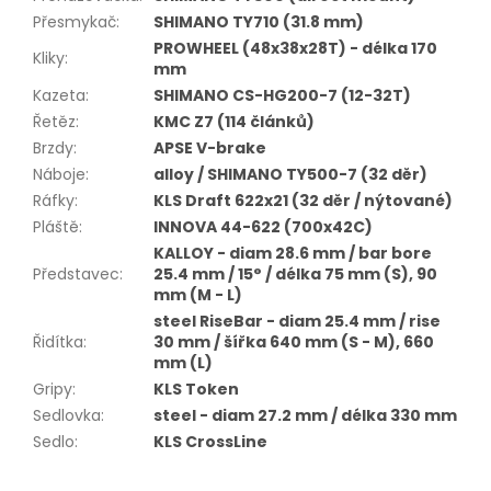
Přesmykač
:
SHIMANO TY710 (31.8 mm)
PROWHEEL (48x38x28T) - délka 170
Kliky
:
mm
Kazeta
:
SHIMANO CS-HG200-7 (12-32T)
Řetěz
:
KMC Z7 (114 článků)
Brzdy
:
APSE V-brake
Náboje
:
alloy / SHIMANO TY500-7 (32 děr)
Ráfky
:
KLS Draft 622x21 (32 děr / nýtované)
Pláště
:
INNOVA 44-622 (700x42C)
KALLOY - diam 28.6 mm / bar bore
Představec
:
25.4 mm / 15° / délka 75 mm (S), 90
mm (M - L)
steel RiseBar - diam 25.4 mm / rise
Řidítka
:
30 mm / šířka 640 mm (S - M), 660
mm (L)
Gripy
:
KLS Token
Sedlovka
:
steel - diam 27.2 mm / délka 330 mm
Sedlo
:
KLS CrossLine