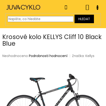
Přejít
na
NÁKUP
obsah
KOŠÍK
HLEDAT
Krosové kolo KELLYS Cliff 10 Black
Blue
Průměrné
Neohodnoceno
Podrobnosti hodnocení
Značka:
Kellys
hodnocení
produktu
je
0,0
z
5
hvězdiček.