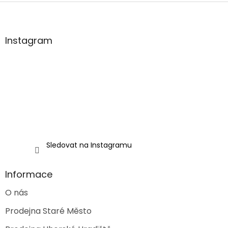
Z
á
p
a
Instagram
t
í
Sledovat na Instagramu
Informace
O nás
Prodejna Staré Město