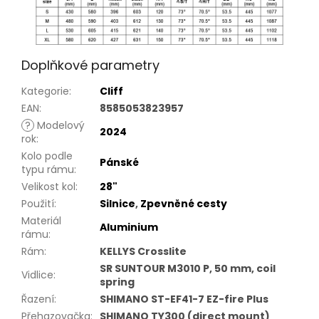
Doplňkové parametry
Kategorie
:
Cliff
EAN
:
8585053823957
?
Modelový
2024
rok
:
Kolo podle
Pánské
typu rámu
:
Velikost kol
:
28"
Použití
:
Silnice
,
Zpevněné cesty
Materiál
Aluminium
rámu
:
Rám
:
KELLYS Crosslite
SR SUNTOUR M3010 P, 50 mm, coil
Vidlice
:
spring
Řazení
:
SHIMANO ST-EF41-7 EZ-fire Plus
Přehazovačka
:
SHIMANO TY300 (direct mount)