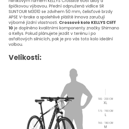
hliníkovým rámem KELLYS Crosslite 6061 alloy a
špičkovou výbavou. Přední odpružená vidlice SR
SUNTOUR M3010 se zdvihem 50 mm, čelisťové brzdy
APSE V-brake a spolehlivé pláště Innova zaručují
výborné jízdní vlastnosti.
Crossové kolo KELLYS Cliff
10
je doplněno kvalitními komponenty značky Shimano
a Kellys. Pokud plánujete jezdit v terénu i po
asfaltových silnicích, pak je pro vás toto kolo ideální
volbou.
Velikosti: