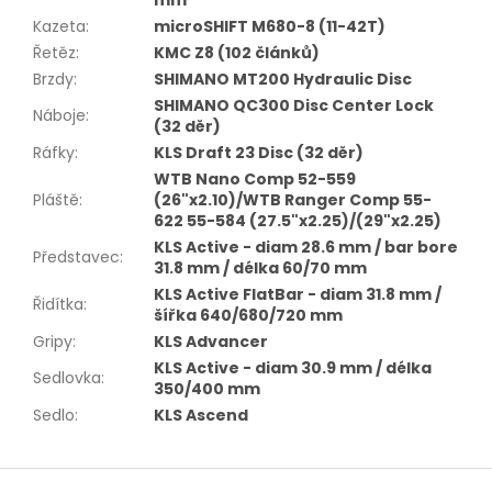
Kazeta
:
microSHIFT M680-8 (11-42T)
Řetěz
:
KMC Z8 (102 článků)
Brzdy
:
SHIMANO MT200 Hydraulic Disc
SHIMANO QC300 Disc Center Lock
Náboje
:
(32 děr)
Ráfky
:
KLS Draft 23 Disc (32 děr)
WTB Nano Comp 52-559
Pláště
:
(26"x2.10)/WTB Ranger Comp 55-
622 55-584 (27.5"x2.25)/(29"x2.25)
KLS Active - diam 28.6 mm / bar bore
Představec
:
31.8 mm / délka 60/70 mm
KLS Active FlatBar - diam 31.8 mm /
Řidítka
:
šířka 640/680/720 mm
Gripy
:
KLS Advancer
KLS Active - diam 30.9 mm / délka
Sedlovka
:
350/400 mm
Sedlo
:
KLS Ascend
Z