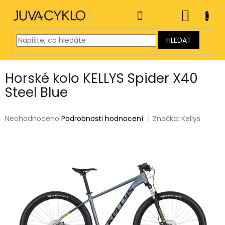
Přejít
na
NÁKUP
obsah
KOŠÍK
HLEDAT
Horské kolo KELLYS Spider X40
Steel Blue
Průměrné
Neohodnoceno
Podrobnosti hodnocení
Značka:
Kellys
hodnocení
produktu
je
0,0
z
5
hvězdiček.