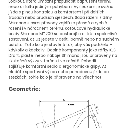
Lockout, která umožní přizpůsobit odpružení terénu
nebo asfaltu jediným pohybem. Výsledkem je svižná
jízda s plnou kontrolou a komfortem i při delších
trasách nebo prudších sjezdech. Sada řazení z dílny
Shimano s osmi převody zajišťuje přesné a rychlé
řazení i v náročném terénu. Kotoučové hydraulické
brzdy Shimano MT200 se postarají o ostré a spolehlivé
zastavení, ať už jedete v dešti, bahně nebo na suchém
asfaltu. Toto kolo je stavěné tak, aby vás podrželo –
kdykoliv a kdekoliv. Odolné komponenty jako ráfky KLS
Draft, pláště nebo náboje Shimano jsou připraveny na
skutečné výzvy v terénu i ve městě. Pohodlí
zajišťuje komfortní sedlo a ergonomické gripy. Ať
hledáte sportovní výkon nebo pohodovou jízdu po
stezkách, tohle kolo je připraveno na všechno!
Geometrie: