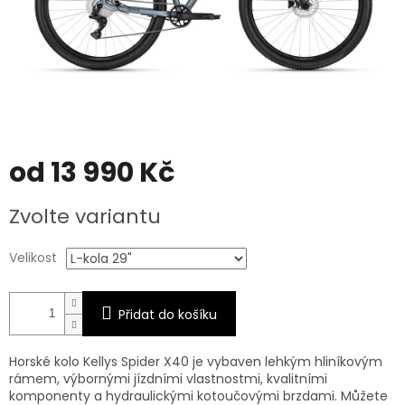
od
13 990 Kč
Měrná
Zvolte variantu
cena:
Velikost
Přidat do košíku
Horské kolo Kellys Spider X40 je vybaven l
ehkým hliníkovým
rámem, výbornými jízdními vlastnostmi, kvalitními
komponenty a hydraulickými kotoučovými brzdami
. Můžete