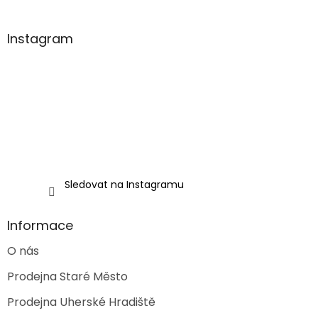
á
p
a
Instagram
t
í
Sledovat na Instagramu
Informace
O nás
Prodejna Staré Město
Prodejna Uherské Hradiště