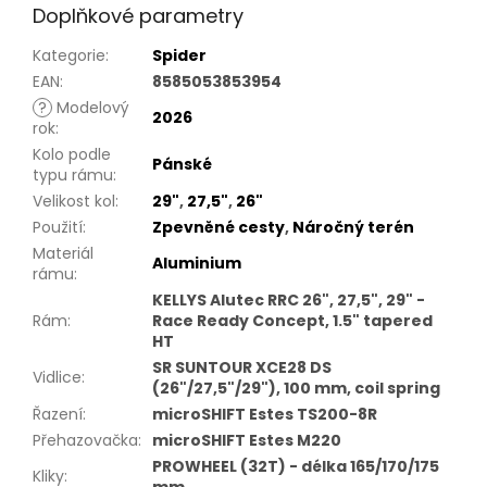
Doplňkové parametry
Kategorie
:
Spider
EAN
:
8585053853954
?
Modelový
2026
rok
:
Kolo podle
Pánské
typu rámu
:
Velikost kol
:
29"
,
27,5"
,
26"
Použití
:
Zpevněné cesty
,
Náročný terén
Materiál
Aluminium
rámu
:
KELLYS Alutec RRC 26", 27,5", 29" -
Rám
:
Race Ready Concept, 1.5" tapered
HT
SR SUNTOUR XCE28 DS
Vidlice
:
(26"/27,5"/29"), 100 mm, coil spring
Řazení
:
microSHIFT Estes TS200-8R
Přehazovačka
:
microSHIFT Estes M220
PROWHEEL (32T) - délka 165/170/175
Kliky
:
mm