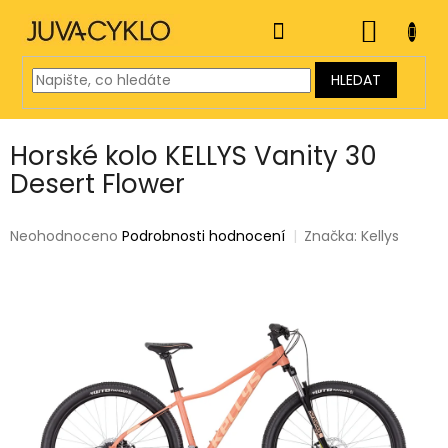
Přejít
na
NÁKUP
obsah
KOŠÍK
HLEDAT
Horské kolo KELLYS Vanity 30
Desert Flower
Průměrné
Neohodnoceno
Podrobnosti hodnocení
Značka:
Kellys
hodnocení
produktu
je
0,0
z
5
hvězdiček.