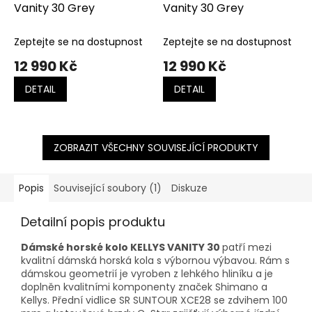
Vanity 30 Grey
Vanity 30 Grey
Zeptejte se na dostupnost
Zeptejte se na dostupnost
12 990 Kč
12 990 Kč
DETAIL
DETAIL
ZOBRAZIT VŠECHNY SOUVISEJÍCÍ PRODUKTY
Popis
Související soubory (1)
Diskuze
Detailní popis produktu
Dámské horské kolo KELLYS VANITY 30
patří mezi
kvalitní dámská horská kola s výbornou výbavou. Rám s
dámskou geometrií je vyroben z lehkého hliníku a je
doplněn kvalitními komponenty značek Shimano a
Kellys. Přední vidlice SR SUNTOUR XCE28 se zdvihem 100