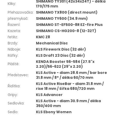
SHIMANO TY301 (42x34x24T) - délka
Kliky
:
170/175 mm
Přehazovačka
:
SHIMANO TX800 (direct mount)
přesmykač
:
SHIMANO TY600 (34.9 mm)
Řazení
:
SHIMANO ST-EF500-8R EZ-fire Plus
Kazeta
:
SHIMANO CS-HG200-8 (12-32T)
řetěz
:
KMC Z8
Brzdy
:
Mechanical Disc
Náboje
:
KLS Firework Disc (32 děr)
Ráfky
:
KLS Draft 23 Disc (32 děr)
KENDA Booster 56-584 (27.5"x
Pláště
:
2.20)/56-622 (29"x 2.20)
KLS Active - diam 28.6 mm / bar bore
Představec
:
31.8 mm / 8° / délka 60/70 mm
KLS Active RiseBar - diam 31.8 mm /
Řidítka
:
rise 18 mm / šířka 680/720 mm
Gripy
:
KLS Advancer
KLS Active - diam 30.9 mm / délka
Sedlovka
:
350/400 mm
Sedlo
:
KLS Ebony Women