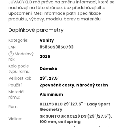
JUVACYKLO
má právo na změnu informací, které se
nacházejí na této stránce, bez předcházejícího
upozornění. Mezi informace patří specifikace
produktu, výbavy, modelu, barev a materiálu.
Doplňkové parametry
Kategorie
:
Vanity
EAN
:
8585053850793
?
Modelový
2025
rok
:
Kolo podle
Dámské
typu rámu
:
Velikost kol
:
29"
,
27,5"
Použití
:
Zpevněné cesty
,
Náročný terén
Materiál
Aluminium
rámu
:
KELLYS KLC 29"/27,5" - Lady Sport
Rám
:
Geometry
SR SUNTOUR XCE28 DS (29"/27,5"),
Vidlice
:
100 mm, coil spring