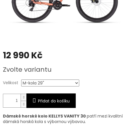
12 990 Kč
Měrná
Zvolte variantu
cena:
Velikost
Přidat do košíku
Dámské horské kolo KELLYS VANITY 30
patří mezi kvalitní
dámská horská kola s výbornou výbavou.