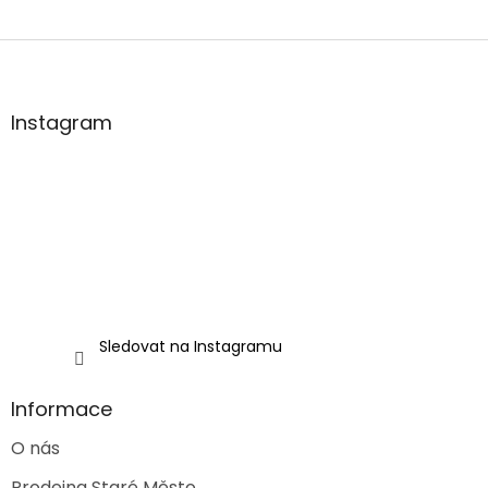
Z
á
p
a
Instagram
t
í
Sledovat na Instagramu
Informace
O nás
Prodejna Staré Město