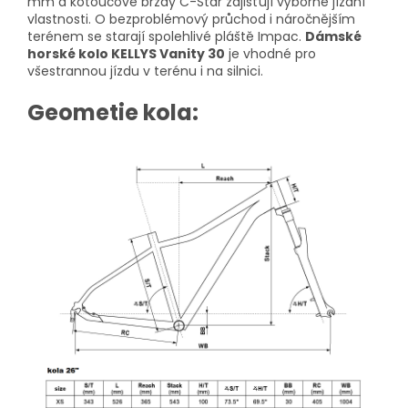
mm a kotoučové brzdy C-Star zajišťují výborné jízdní
vlastnosti. O bezproblémový průchod i náročnějším
terénem se starají spolehlivé pláště Impac.
Dámské
horské kolo KELLYS Vanity 30
je vhodné pro
všestrannou jízdu v terénu i na silnici.
Geometie kola: