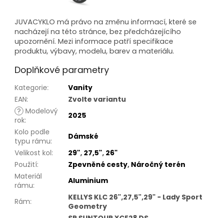
JUVACYKLO
má právo na změnu informací, které se
nacházejí na této stránce, bez předcházejícího
upozornění. Mezi informace patří specifikace
produktu, výbavy, modelu, barev a materiálu.
Doplňkové parametry
Kategorie
:
Vanity
EAN
:
Zvolte variantu
?
Modelový
2025
rok
:
Kolo podle
Dámské
typu rámu
:
Velikost kol
:
29"
,
27,5"
,
26"
Použití
:
Zpevněné cesty
,
Náročný terén
Materiál
Aluminium
rámu
:
KELLYS KLC 26",27,5",29" - Lady Sport
Rám
:
Geometry