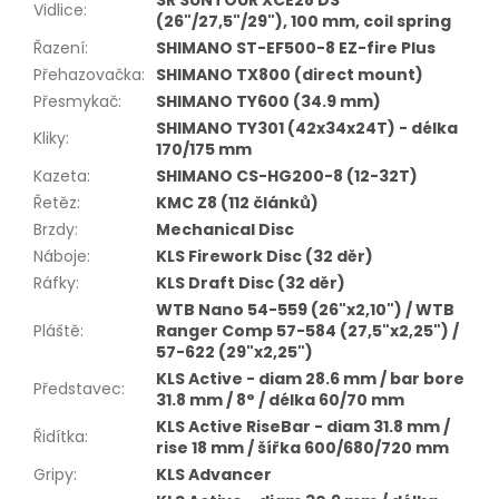
SR SUNTOUR XCE28 DS
Vidlice
:
(26"/27,5"/29"), 100 mm, coil spring
Řazení
:
SHIMANO ST-EF500-8 EZ-fire Plus
Přehazovačka
:
SHIMANO TX800 (direct mount)
Přesmykač
:
SHIMANO TY600 (34.9 mm)
SHIMANO TY301 (42x34x24T) - délka
Kliky
:
170/175 mm
Kazeta
:
SHIMANO CS-HG200-8 (12-32T)
Řetěz
:
KMC Z8 (112 článků)
Brzdy
:
Mechanical Disc
Náboje
:
KLS Firework Disc (32 děr)
Ráfky
:
KLS Draft Disc (32 děr)
WTB Nano 54-559 (26"x2,10") / WTB
Pláště
:
Ranger Comp 57-584 (27,5"x2,25") /
57-622 (29"x2,25")
KLS Active - diam 28.6 mm / bar bore
Představec
:
31.8 mm / 8° / délka 60/70 mm
KLS Active RiseBar - diam 31.8 mm /
Řidítka
:
rise 18 mm / šířka 600/680/720 mm
Gripy
:
KLS Advancer