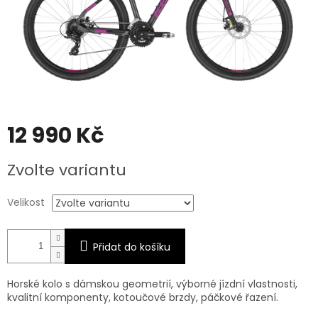
12 990 Kč
Měrná
Zvolte variantu
cena:
Velikost
Přidat do košíku
Horské kolo s dámskou geometrií, výborné jízdní vlastnosti,
kvalitní komponenty, kotoučové brzdy, páčkové řazení.