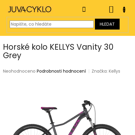
Přejít
na
NÁKUP
obsah
KOŠÍK
HLEDAT
Horské kolo KELLYS Vanity 30
Grey
Průměrné
Neohodnoceno
Podrobnosti hodnocení
Značka:
Kellys
hodnocení
produktu
je
0,0
z
5
hvězdiček.