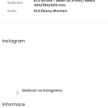
KLS Active - diam 30.9 mm / délka
Sedlovka
:
300/350/400 mm
Sedlo
:
KLS Ebony Women
Z
á
p
a
Instagram
t
í
Sledovat na Instagramu
Informace