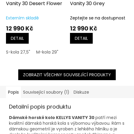
Vanity 30 Desert Flower
Vanity 30 Grey
Externím skladě
Zeptejte se na dostupnost
12 990 Kč
12 990 Kč
DETAIL
DETAIL
S-kola 27,5"
M-kola 29"
L-kola 29"
ZOBRAZIT VŠECHNY SOUVISEJÍCÍ PRODUKTY
Popis
Související soubory (1)
Diskuze
Detailní popis produktu
Dámské horské kolo KELLYS VANITY 30
patří mezi
kvalitní dámská horská kola s výbornou výbavou. Rám s
dámskou geometrií je vyroben z lehkého hliníku a je