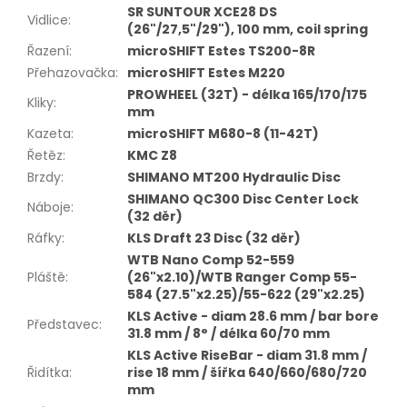
SR SUNTOUR XCE28 DS
Vidlice
:
(26"/27,5"/29"), 100 mm, coil spring
Řazení
:
microSHIFT Estes TS200-8R
Přehazovačka
:
microSHIFT Estes M220
PROWHEEL (32T) - délka 165/170/175
Kliky
:
mm
Kazeta
:
microSHIFT M680-8 (11-42T)
Řetěz
:
KMC Z8
Brzdy
:
SHIMANO MT200 Hydraulic Disc
SHIMANO QC300 Disc Center Lock
Náboje
:
(32 děr)
Ráfky
:
KLS Draft 23 Disc (32 děr)
WTB Nano Comp 52-559
Pláště
:
(26"x2.10)/WTB Ranger Comp 55-
584 (27.5"x2.25)/55-622 (29"x2.25)
KLS Active - diam 28.6 mm / bar bore
Představec
:
31.8 mm / 8° / délka 60/70 mm
KLS Active RiseBar - diam 31.8 mm /
Řidítka
:
rise 18 mm / šířka 640/660/680/720
mm