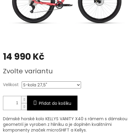
14 990 Kč
Měrná
Zvolte variantu
cena:
Velikost
Přidat do košíku
Dámské horské kolo KELLYS VANITY X40 s rámem s dámskou
geometrií je vyroben z hliníku a je doplněn kvalitními
komponenty značek microSHIFT a Kellys.