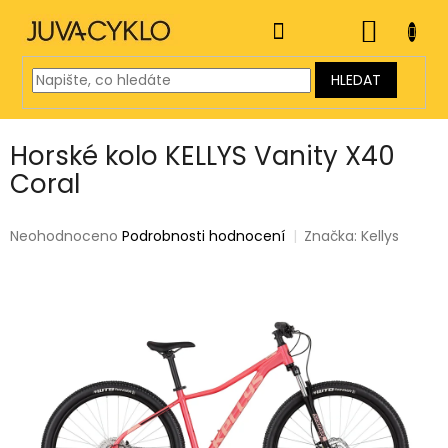
Přejít
na
NÁKUP
obsah
KOŠÍK
HLEDAT
Horské kolo KELLYS Vanity X40
Coral
Průměrné
Neohodnoceno
Podrobnosti hodnocení
Značka:
Kellys
hodnocení
produktu
je
0,0
z
5
hvězdiček.