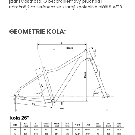
jízdní vlastnosti. O bezproblémový průchod i
náročnějším terénem se starají spolehlivé pláště WTB.
GEOMETRIE KOLA: