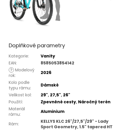
Doplňkové parametry
Kategorie
:
Vanity
EAN
:
8585053854142
?
Modelový
2026
rok
:
Kolo podle
Dámské
typu rámu
:
Velikost kol
:
29"
,
27,5"
,
26"
Použití
:
Zpevněné cesty
,
Náročný terén
Materiál
Aluminium
rámu
:
KELLYS KLC 26"/27,5"/29" - Lady
Rám
:
Sport Geometry, 1.5" tapered HT