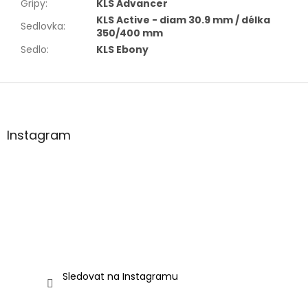
Gripy
:
KLS Advancer
KLS Active - diam 30.9 mm / délka
Sedlovka
:
350/400 mm
Sedlo
:
KLS Ebony
Z
á
p
a
Instagram
t
í
Sledovat na Instagramu