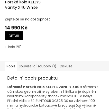
Horské kolo KELLYS
Vanity X40 White
Zeptejte se na dostupnost
14 990 Kč
DETAIL
L-kola 29"
Popis
Související soubory (1)
Diskuze
Detailní popis produktu
Dámské horské kolo KELLYS VANITY X40
s rámem s
dámskou geometrií je vyroben z hliníku a je doplněn
kvalitními komponenty značek microSHIFT a Kellys.
Přední vidlice SR SUNTOUR XCE28 DS se zdvihem 100
mm a hydraulické kotoučové brzdy zajišťují výborné