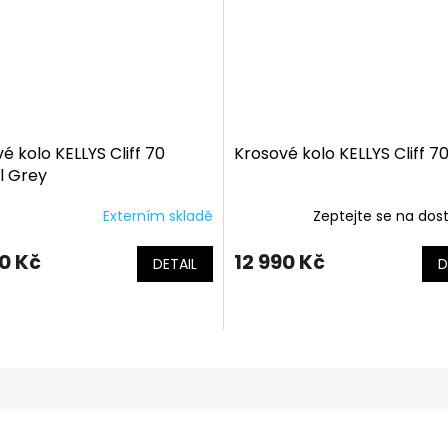
é kolo KELLYS Cliff 70
Krosové kolo KELLYS Cliff 7
l Grey
Externím skladě
Zeptejte se na dos
90 Kč
12 990 Kč
DETAIL
D