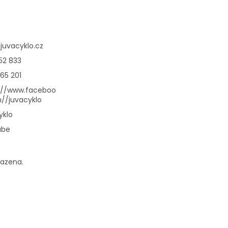
@
juvacyklo.cz
52 833
65 201
://www.faceboo
//juvacyklo
yklo
ube
razena.