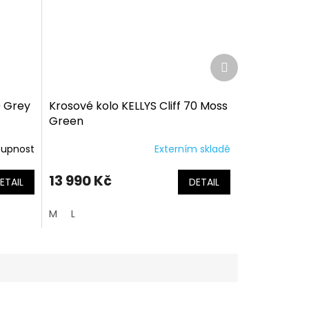
Další
produkt
0 Grey
Krosové kolo KELLYS Cliff 70 Moss
Green
tupnost
Externím skladě
13 990 Kč
ETAIL
DETAIL
M
L