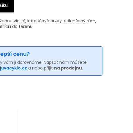
šíku
ženou vidlicí, kotoučové brzdy, odlehčený rám,
lnici i do terénu.
 lepší cenu?
my vám ji dorovnáme. Napsat nám můžete
juvacyklo.cz
a nebo přijít
na prodejnu
.