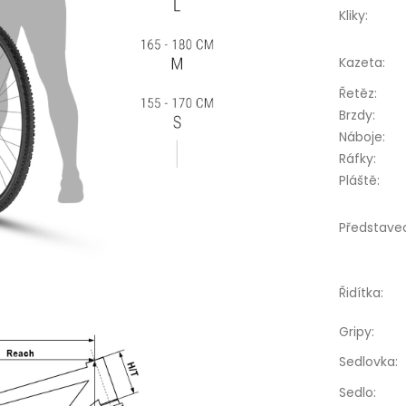
Kliky
:
Kazeta
:
Řetěz
:
Brzdy
:
Náboje
:
Ráfky
:
Pláště
:
Představe
Řidítka
:
Gripy
:
Sedlovka
:
Sedlo
: