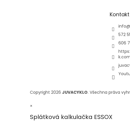
Kontakt
info
572 5
606 7
https
k.com
juvac
Yout
Copyright 2026
JUVACYKLO
. Všechna práva vyh
×
Splátková kalkulačka ESSOX