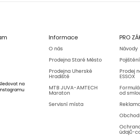
ram
Informace
PRO ZÁ
O nás
Návody
Prodejna Staré Město
Pojištění
Prodejna Uherské
Prodej n
Hradiště
ESSOX
Sledovat na
MTB JUVA-AMTECH
Formulá
Instagramu
Maraton
od smlo
Servisní místa
Reklama
Obchod
Ochrana
údajů-c