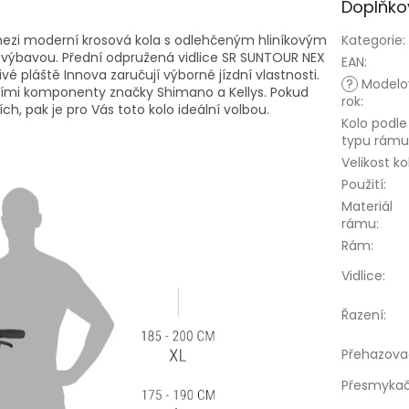
Doplňko
ezi moderní krosová kola s odlehčeným hliníkovým
Kategorie
:
u výbavou. Přední odpružená vidlice SR SUNTOUR NEX
EAN
:
 pláště Innova zaručují výborné jízdní vlastnosti.
?
Modelo
itními komponenty značky Shimano a Kellys. Pokud
rok
:
ích, pak je pro Vás toto kolo ideální volbou.
Kolo podle
typu rámu
Velikost ko
Použití
:
Materiál
rámu
:
Rám
:
Vidlice
:
Řazení
:
Přehazova
Přesmyka