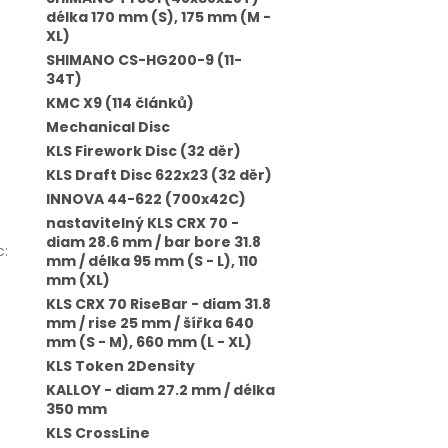
délka 170 mm (S), 175 mm (M -
XL)
SHIMANO CS-HG200-9 (11-
34T)
KMC X9 (114 článků)
Mechanical Disc
KLS Firework Disc (32 děr)
KLS Draft Disc 622x23 (32 děr)
INNOVA 44-622 (700x42C)
nastavitelný KLS CRX 70 -
diam 28.6 mm / bar bore 31.8
c
:
mm / délka 95 mm (S - L), 110
mm (XL)
KLS CRX 70 RiseBar - diam 31.8
mm / rise 25 mm / šířka 640
mm (S - M), 660 mm (L - XL)
KLS Token 2Density
KALLOY - diam 27.2 mm / délka
350 mm
KLS CrossLine