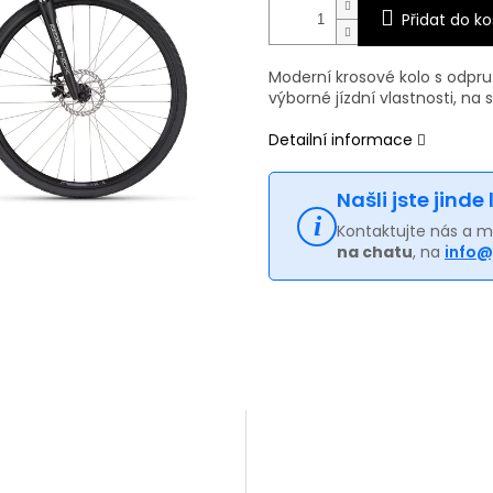
Přidat do ko
Moderní krosové kolo s odpru
výborné jízdní vlastnosti, na si
Detailní informace
Našli jste jinde
Kontaktujte nás a 
na chatu
, na
info@