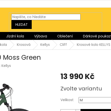
HLEDAT
Jízdní kola
Výbava
Oblečení
Dárkové poukaz
kola
Krosová
Kellys
Cliff
Krosové kolo KELLYS
70 Moss Green
:
Kellys
13 990 Kč
Měrná
Zvolte variantu
cena:
Velikost