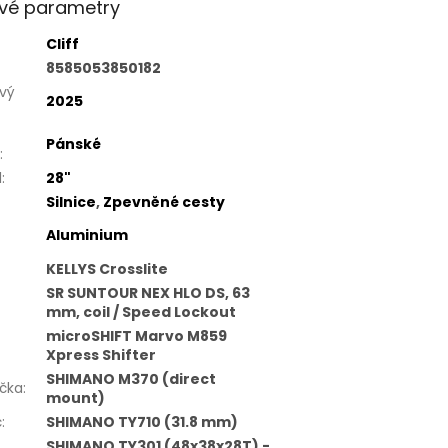
vé parametry
Cliff
8585053850182
vý
2025
Pánské
:
l
:
28"
Silnice
,
Zpevněné cesty
Aluminium
KELLYS Crosslite
SR SUNTOUR NEX HLO DS, 63
mm, coil / Speed Lockout
microSHIFT Marvo M859
Xpress Shifter
SHIMANO M370 (direct
čka
:
mount)
č
:
SHIMANO TY710 (31.8 mm)
SHIMANO TY301 (48x38x28T) -