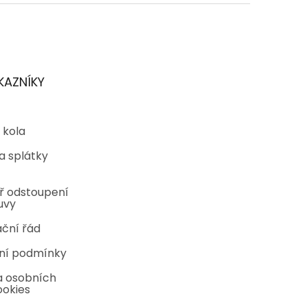
KAZNÍKY
 kola
a splátky
ř odstoupení
uvy
ční řád
ní podmínky
 osobních
ookies