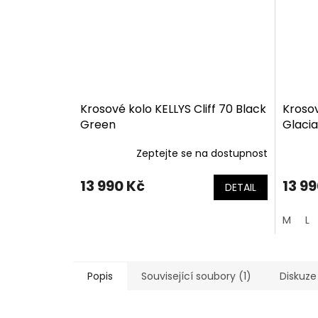
Krosové kolo KELLYS Cliff 70 Black
Krosov
Green
Glacia
Zeptejte se na dostupnost
13 990 Kč
13 9
DETAIL
M
L
Popis
Související soubory (1)
Diskuze