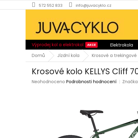
Přejít
572 552 833
info@juvacyklo.cz
na
obsah
Výprodej kol a elektrokol
Elektrokola
Domů
Jízdní kola
Krosové a trekingové 
Krosové kolo KELLYS Cliff 
Průměrné
Neohodnoceno
Podrobnosti hodnocení
Značka
hodnocení
produktu
je
0,0
z
5
hvězdiček.