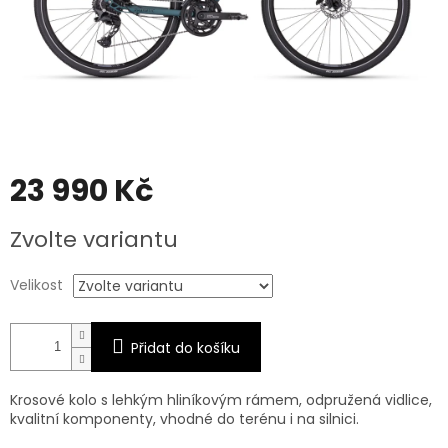
23 990 Kč
Měrná
Zvolte variantu
cena:
Velikost
Přidat do košíku
Krosové kolo s lehkým hliníkovým rámem, odpružená vidlice,
kvalitní komponenty, vhodné do terénu i na silnici.