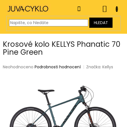
Přejít
na
NÁKUP
obsah
KOŠÍK
HLEDAT
Krosové kolo KELLYS Phanatic 70
Pine Green
Průměrné
Neohodnoceno
Podrobnosti hodnocení
Značka:
Kellys
hodnocení
produktu
je
0,0
z
5
hvězdiček.