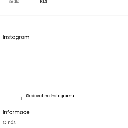
Sedlo
:
KLS
Z
á
p
a
Instagram
t
í
Sledovat na Instagramu
Informace
O nás