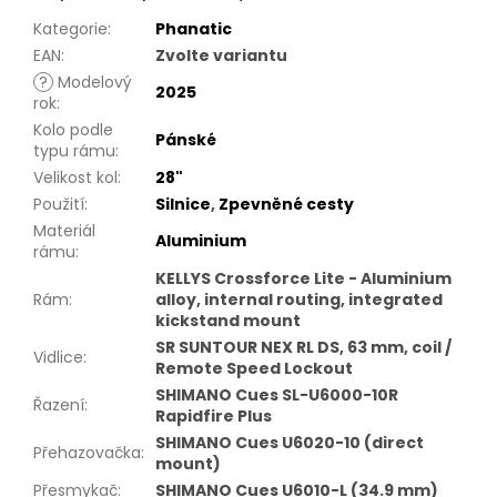
Kategorie
:
Phanatic
EAN
:
Zvolte variantu
?
Modelový
2025
rok
:
Kolo podle
Pánské
typu rámu
:
Velikost kol
:
28"
Použití
:
Silnice
,
Zpevněné cesty
Materiál
Aluminium
rámu
:
KELLYS Crossforce Lite - Aluminium
Rám
:
alloy, internal routing, integrated
kickstand mount
SR SUNTOUR NEX RL DS, 63 mm, coil /
Vidlice
:
Remote Speed Lockout
SHIMANO Cues SL-U6000-10R
Řazení
:
Rapidfire Plus
SHIMANO Cues U6020-10 (direct
Přehazovačka
:
mount)
Přesmykač
:
SHIMANO Cues U6010-L (34.9 mm)