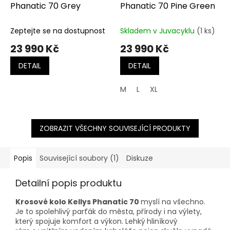
Phanatic 70 Grey
Phanatic 70 Pine Green
Zeptejte se na dostupnost
Skladem v Juvacyklu
(1 ks)
23 990 Kč
23 990 Kč
DETAIL
DETAIL
M
L
XL
ZOBRAZIT VŠECHNY SOUVISEJÍCÍ PRODUKTY
Popis
Související soubory (1)
Diskuze
Detailní popis produktu
Krosové kolo Kellys Phanatic 70
myslí na všechno.
Je to spolehlivý parťák do města, přírody i na výlety,
který spojuje komfort a výkon. Lehký
hliníkový