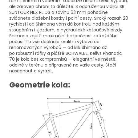
rám s vnitřním vedením kabeláže nejen skvěle vypadá,
ale zároveň chrání to důležité. S odpruženou vidlicí SR
SUNTOUR NEX RL DS o zdvihu 63 mm pohodlně
zvládnete dlažební kostky i polní cesty. Široký rozsah 20
rychlostí od Shimana vám dá kontrolu nad každým
stoupáním i sjezdem, a hydraulické kotoučové brzdy
Shimano zajistí maximální bezpečnost za každého
počasí. To vše doplňuje kvalitní výbava od
renomovaných výrobců — od klik Shimano až
po robustní ráfky a pláště SCHWALBE. Kellys Phanatic
70
je kolo bez kompromisů — elegantní ve městě,
odolné v terénu a připravené na vaše cesty. Stačí
nasednout a vyrazit.
Geometrie kola: