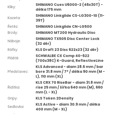
SHIMANO Cues U6000-2 (46x30T) -
Kliky
:
délka 175 mm
SHIMANO Linkglide CS-LG300-10 (11-
Kazeta
:
39T)
Řetěz
:
SHIMANO Linkglide CN-LG500
Brzdy
:
SHIMANO MT200 Hydraulic Disc
SHIMANO TX505 Disc Center Lock
Náboje
:
(32 děr)
Ráfky
:
KLS Draft 23 Disc 622x23 (32 děr)
SCHWALBE CX Comp 40-622
Pláště
:
(700x38C) K-Guard, ReflectiveLine
KLS Advanced - diam 28.6 mm / bar
Představec
:
bore 31.8 mm / 7° / délka 90 mm (M -
L), 110 mm (XL)
KLS CRX 70 RiseBar - diam 31.8 mm /
Řidítka
:
rise 25 mm / šířka 640 mm (M), 660
mm (L - XL)
Gripy
:
KLS Token 2Density
KLS Active - diam 30.9 mm / délka
Sedlovka
:
400 mm (M - XL)