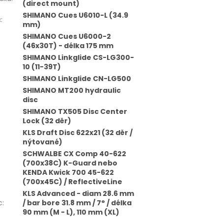
(direct mount)
SHIMANO Cues U6010-L (34.9
č
:
mm)
SHIMANO Cues U6000-2
(46x30T) - délka 175 mm
SHIMANO Linkglide CS-LG300-
10 (11-39T)
SHIMANO Linkglide CN-LG500
SHIMANO MT200 hydraulic
disc
SHIMANO TX505 Disc Center
Lock (32 děr)
KLS Draft Disc 622x21 (32 děr /
nýtované)
SCHWALBE CX Comp 40-622
(700x38C) K-Guard nebo
KENDA Kwick 700 45-622
(700x45C) / ReflectiveLine
KLS Advanced - diam 28.6 mm
c
:
/ bar bore 31.8 mm / 7° / délka
90 mm (M - L), 110 mm (XL)