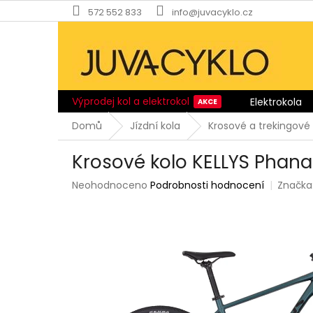
Přejít
572 552 833
info@juvacyklo.cz
na
obsah
Výprodej kol a elektrokol
Elektrokola
Domů
Jízdní kola
Krosové a trekingové 
Krosové kolo KELLYS Phana
Průměrné
Neohodnoceno
Podrobnosti hodnocení
Značka
hodnocení
produktu
je
0,0
z
5
hvězdiček.