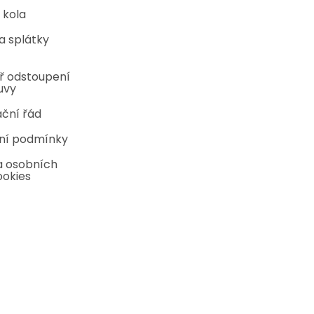
 kola
a splátky
ř odstoupení
uvy
ční řád
ní podmínky
 osobních
ookies