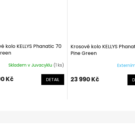
é kolo KELLYS Phanatic 70
Krosové kolo KELLYS Phanat
Green
Pine Green
Skladem v Juvacyklu
(1 ks)
Externím
90 Kč
23 990 Kč
DETAIL
D