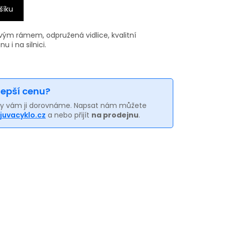
šíku
ovým rámem, odpružená vidlice, kvalitní
 i na silnici.
 lepší cenu?
my vám ji dorovnáme. Napsat nám můžete
juvacyklo.cz
a nebo přijít
na prodejnu
.