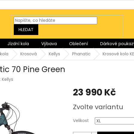
HLEDAT
Jízdní kola
Výbava
Oblečení
Dárkové poukaz
kola
Krosová
Kellys
Phanatic
Krosové kolo K
tic 70 Pine Green
:
Kellys
23 990 Kč
Měrná
Zvolte variantu
cena:
Velikost