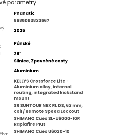
vé parametry
Phanatic
8585053833567
vý
2025
Pánské
:
l
:
28"
Silnice
,
Zpevněné cesty
Aluminium
KELLYS Crossforce Lite -
Aluminium alloy, internal
routing, integrated kickstand
mount
SR SUNTOUR NEX RL DS, 63 mm,
coil / Remote Speed Lockout
SHIMANO Cues SL-U6000-10R
Rapidfire Plus
SHIMANO Cues U6020-10
čka
: