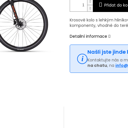
Přidat do ko
Krosové kolo s lehkým hliník
komponenty, vhodné do terénu
Detailní informace
Našli jste jinde
Kontaktujte nás a 
na chatu
, na
info@