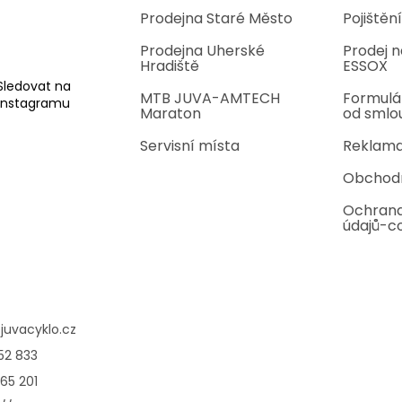
Prodejna Staré Město
Pojištění
Prodejna Uherské
Prodej n
Hradiště
ESSOX
Sledovat na
MTB JUVA-AMTECH
Formulá
Instagramu
Maraton
od smlo
Servisní místa
Reklama
Obchod
Ochrana
údajů-c
@
juvacyklo.cz
52 833
65 201