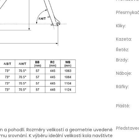
Přesmyka
Kliky
:
Kazeta
:
Řetěz
:
Brzdy
:
Náboje
:
Ráfky
:
Pláště
:
Představe
kon a pohodlí. Rozměry velikostí a geometrie uvedené
u srovnání. K výběru ideální velikosti kola navštivte