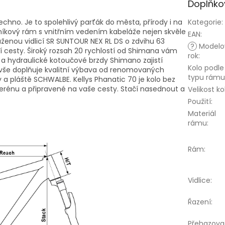
Doplňko
echno. Je to spolehlivý parťák do města, přírody i na
Kategorie
:
iníkový rám s vnitřním vedením kabeláže nejen skvěle
EAN
:
uženou vidlicí SR SUNTOUR NEX RL DS o zdvihu 63
?
Modelo
 cesty. Široký rozsah 20 rychlostí od Shimana vám
rok
:
a hydraulické kotoučové brzdy Shimano zajistí
Kolo podle
vše doplňuje kvalitní výbava od renomovaných
typu rámu
y a pláště SCHWALBE. Kellys Phanatic 70
je kolo bez
rénu a připravené na vaše cesty. Stačí nasednout a
Velikost ko
Použití
:
Materiál
rámu
:
Rám
:
Vidlice
:
Řazení
:
Přehazova