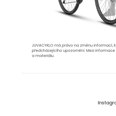
JUVACYKLO má právo na změnu informací, kte
předcházejícího upozornění. Mezi informace 
a materiálu.
Z
á
p
a
t
Instag
í