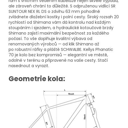
rám s vnitřním vedením kabeláže nejen skvěle vypadá,
ale zároveň chrání to důležité. S odpruženou vidlicí SR
SUNTOUR NEX RL DS o zdvihu 63 mm pohodlně
zvládnete dlažební kostky i polní cesty. Široký rozsah 20
rychlostí od Shimana vám dá kontrolu nad každým
stoupáním i sjezdem, a hydraulické kotoučové brzdy
Shimano zajistí maximální bezpečnost za každého
počasí. To vše doplňuje kvalitní výbava od
renomovaných výrobců — od klik Shimano až
po robustní ráfky a pláště SCHWALBE. Kellys Phanatic
70
je kolo bez kompromisů — elegantní ve městě,
odolné v terénu a připravené na vaše cesty. Stačí
nasednout a vyrazit.
Geometrie kola: