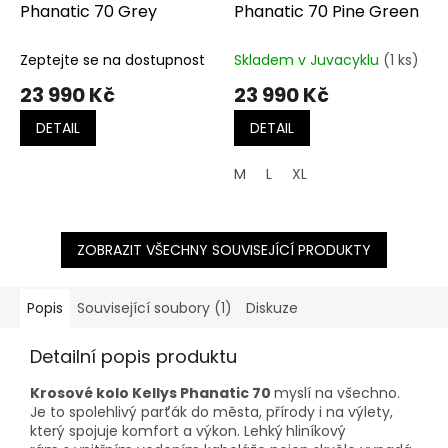
Phanatic 70 Grey
Phanatic 70 Pine Green
Zeptejte se na dostupnost
Skladem v Juvacyklu
(1 ks)
23 990 Kč
23 990 Kč
DETAIL
DETAIL
M
L
XL
ZOBRAZIT VŠECHNY SOUVISEJÍCÍ PRODUKTY
Popis
Související soubory (1)
Diskuze
Detailní popis produktu
Krosové kolo Kellys Phanatic 70
myslí na všechno.
Je to spolehlivý parťák do města, přírody i na výlety,
který spojuje komfort a výkon. Lehký
hliníkový