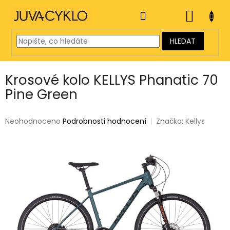
Přejít
na
NÁKUP
obsah
KOŠÍK
HLEDAT
Krosové kolo KELLYS Phanatic 70
Pine Green
Průměrné
Neohodnoceno
Podrobnosti hodnocení
Značka:
Kellys
hodnocení
produktu
je
0,0
z
5
hvězdiček.