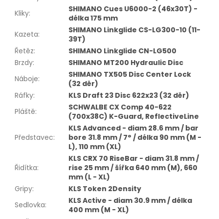
SHIMANO Cues U6000-2 (46x30T) -
Kliky
:
délka 175 mm
SHIMANO Linkglide CS-LG300-10 (11-
Kazeta
:
39T)
Řetěz
:
SHIMANO Linkglide CN-LG500
Brzdy
:
SHIMANO MT200 Hydraulic Disc
SHIMANO TX505 Disc Center Lock
Náboje
:
(32 děr)
Ráfky
:
KLS Draft 23 Disc 622x23 (32 děr)
SCHWALBE CX Comp 40-622
Pláště
:
(700x38C) K-Guard, ReflectiveLine
KLS Advanced - diam 28.6 mm / bar
Představec
:
bore 31.8 mm / 7° / délka 90 mm (M -
L), 110 mm (XL)
KLS CRX 70 RiseBar - diam 31.8 mm /
Řidítka
:
rise 25 mm / šířka 640 mm (M), 660
mm (L - XL)
Gripy
:
KLS Token 2Density
KLS Active - diam 30.9 mm / délka
Sedlovka
:
400 mm (M - XL)