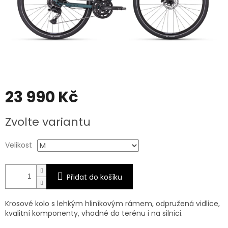
23 990 Kč
Měrná
Zvolte variantu
cena:
Velikost
Přidat do košíku
Krosové kolo s lehkým hliníkovým rámem, odpružená vidlice,
kvalitní komponenty, vhodné do terénu i na silnici.