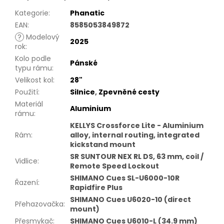
Kategorie
:
Phanatic
EAN
:
8585053849872
?
Modelový
2025
rok
:
Kolo podle
Pánské
typu rámu
:
Velikost kol
:
28"
Použití
:
Silnice
,
Zpevněné cesty
Materiál
Aluminium
rámu
:
KELLYS Crossforce Lite - Aluminium
Rám
:
alloy, internal routing, integrated
kickstand mount
SR SUNTOUR NEX RL DS, 63 mm, coil /
Vidlice
:
Remote Speed Lockout
SHIMANO Cues SL-U6000-10R
Řazení
:
Rapidfire Plus
SHIMANO Cues U6020-10 (direct
Přehazovačka
:
mount)
Přesmykač
:
SHIMANO Cues U6010-L (34.9 mm)