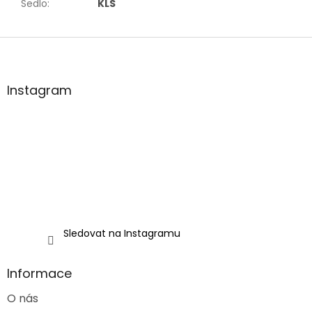
Sedlo
:
KLS
Z
á
p
a
Instagram
t
í
Sledovat na Instagramu
Informace
O nás