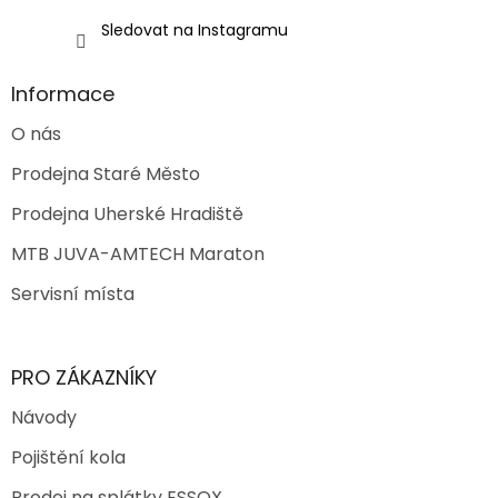
u
Sledovat na Instagramu
Informace
O nás
Prodejna Staré Město
Prodejna Uherské Hradiště
MTB JUVA-AMTECH Maraton
Servisní místa
PRO ZÁKAZNÍKY
Návody
Pojištění kola
Prodej na splátky ESSOX