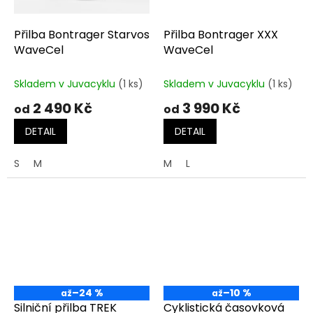
Přilba Bontrager Starvos
Přilba Bontrager XXX
WaveCel
WaveCel
Skladem v Juvacyklu
(1 ks)
Skladem v Juvacyklu
(1 ks)
2 490 Kč
3 990 Kč
od
od
DETAIL
DETAIL
S
M
M
L
–24 %
–10 %
až
až
Silniční přilba TREK
Cyklistická časovková