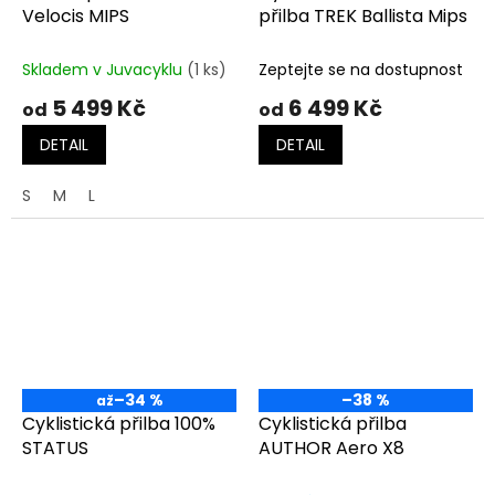
Velocis MIPS
přilba TREK Ballista Mips
Skladem v Juvacyklu
(1 ks)
Zeptejte se na dostupnost
5 499 Kč
6 499 Kč
od
od
DETAIL
DETAIL
S
M
L
–34 %
–38 %
až
Cyklistická přilba 100%
Cyklistická přilba
STATUS
AUTHOR Aero X8