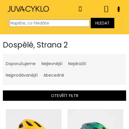
Přejít
na
NÁKUP
obsah
KOŠÍK
HLEDAT
Dospělé
, Strana 2
Ř
a
Doporučujeme
Nejlevnější
Nejdražší
z
e
Nejprodávanější
Abecedně
n
í
p
OTEVŘÍT FILTR
r
o
V
d
ý
u
p
k
i