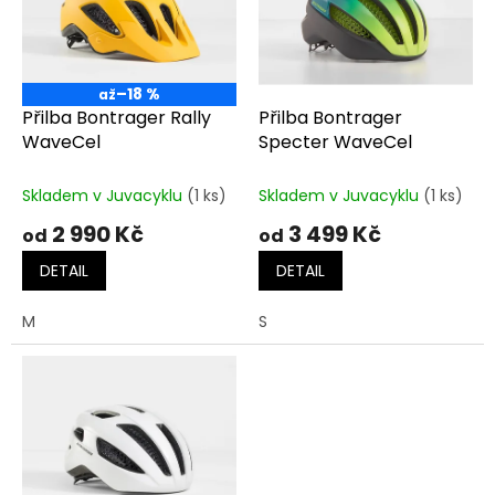
t
s
ů
p
r
o
–18 %
až
d
Přilba Bontrager Rally
Přilba Bontrager
u
WaveCel
Specter WaveCel
k
t
Skladem v Juvacyklu
(1 ks)
Skladem v Juvacyklu
(1 ks)
ů
2 990 Kč
3 499 Kč
od
od
DETAIL
DETAIL
M
S