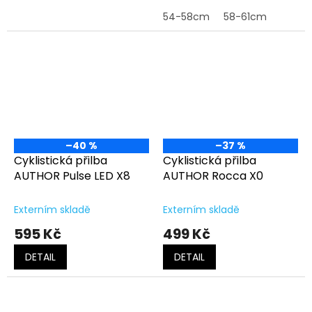
54-58cm
58-61cm
–40 %
–37 %
Cyklistická přilba
Cyklistická přilba
AUTHOR Pulse LED X8
AUTHOR Rocca X0
Externím skladě
Externím skladě
595 Kč
499 Kč
DETAIL
DETAIL