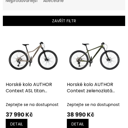
e
Nejprodávanější
Abecedně
n
í
p
ZAVŘÍT FILTR
r
o
V
d
ý
u
p
k
i
t
s
ů
p
r
o
d
Horské kolo AUTHOR
Horské kolo AUTHOR
u
Context ASL titan
Context zelenozlatá
k
matná-černá
matná-černá-limeta
t
Zeptejte se na dostupnost
Zeptejte se na dostupnost
ů
37 990 Kč
38 990 Kč
DETAIL
DETAIL