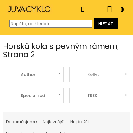
Přejít
na
NÁKUP
obsah
KOŠÍK
HLEDAT
Horská kola s pevným rámem
,
Strana 2
Author
Kellys
Specialized
TREK
Ř
a
Doporučujeme
Nejlevnější
Nejdražší
z