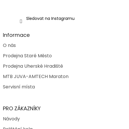
i
s
u
Sledovat na Instagramu
Informace
O nás
Prodejna Staré Město
Prodejna Uherské Hradiště
MTB JUVA-AMTECH Maraton
Servisní místa
PRO ZÁKAZNÍKY
Návody