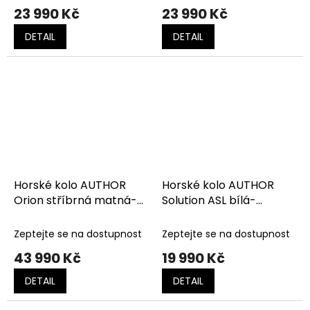
23 990 Kč
23 990 Kč
DETAIL
DETAIL
Horské kolo AUTHOR
Horské kolo AUTHOR
Orion stříbrná matná-
Solution ASL bílá-
černá-limeta
stříbrná-zlatá
Zeptejte se na dostupnost
Zeptejte se na dostupnost
43 990 Kč
19 990 Kč
DETAIL
DETAIL