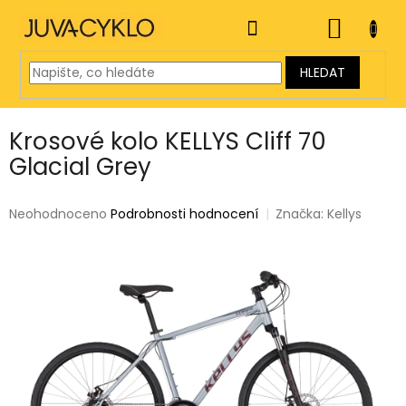
Přejít
na
NÁKUP
obsah
KOŠÍK
HLEDAT
Krosové kolo KELLYS Cliff 70
Glacial Grey
Průměrné
Neohodnoceno
Podrobnosti hodnocení
Značka:
Kellys
hodnocení
produktu
je
0,0
z
5
hvězdiček.