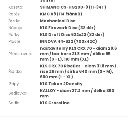
Shifter
Kazeta
:
SHIMANO CS-HG200-9 (11-34T)
Řetěz
:
KMC X9 (114 článků)
Brzdy
:
Mechanical Disc
Náboje
:
KLS Firework Disc (32 děr)
Ráfky
:
KLS Draft Disc 622x23 (32 děr)
Pláště
:
INNOVA 44-622 (700x42C)
nastavitelný KLS CRX 70 - diam 28.6
Představec
:
mm / bar bore 31.8 mm / délka 95
mm (S - L), 110 mm (XL)
KLS CRX 70 RiseBar - diam 31.8 mm /
Řidítka
:
rise 25 mm / šířka 640 mm (S - M),
660 mm (L - XL)
Gripy
:
KLS Token 2Density
KALLOY - diam 27.2 mm / délka 350
Sedlovka
:
mm
Sedlo
:
KLS CrossLine
Z
á