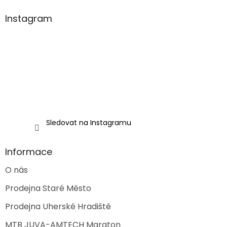
p
a
Instagram
t
í
Sledovat na Instagramu
Informace
O nás
Prodejna Staré Město
Prodejna Uherské Hradiště
MTB JUVA-AMTECH Maraton