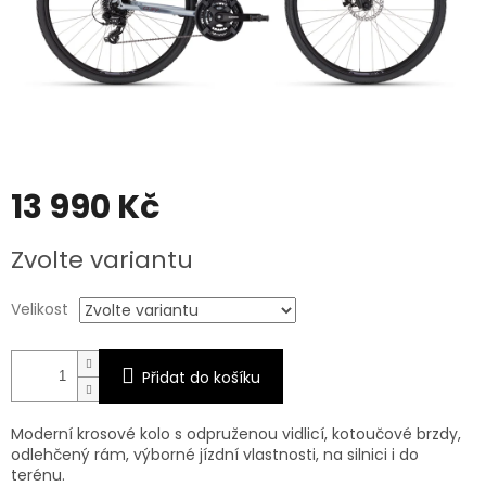
13 990 Kč
Měrná
Zvolte variantu
cena:
Velikost
Přidat do košíku
Moderní krosové kolo s odpruženou vidlicí, kotoučové brzdy,
odlehčený rám, výborné jízdní vlastnosti, na silnici i do
terénu.