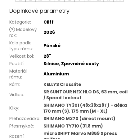
Doplňkové parametry
Kategorie
:
Cliff
?
Modelový
2026
rok
:
Kolo podle
Pánské
typu rámu
:
Velikost kol
:
28"
Použití
:
Silnice
,
Zpevněné cesty
Materiál
Aluminium
rámu
:
Rám
:
KELLYS Crosslite
SR SUNTOUR NEX HLO DS, 63 mm, coil
Vidlice
:
/ Speed Lockout
SHIMANO TY301 (48x38x28T) - délka
Kliky
:
170 mm (S), 175 mm (M - XL)
Přehazovačka
:
SHIMANO M370 (direct mount)
Přesmykač
:
SHIMANO TY710 (31.8 mm)
microSHIFT Marvo M859 Xpress
Řazení
: