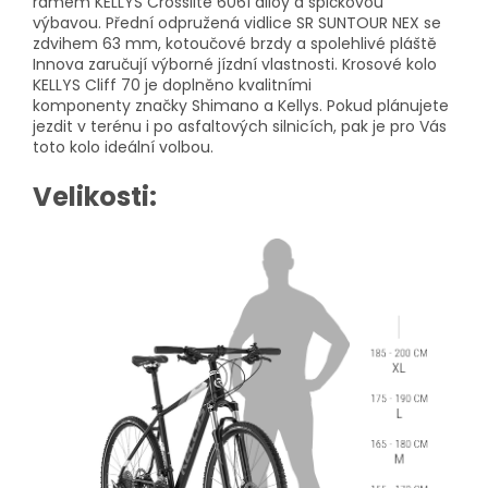
rámem KELLYS Crosslite 6061 alloy a špičkovou
výbavou. Přední odpružená vidlice SR SUNTOUR NEX se
zdvihem 63 mm, kotoučové brzdy a spolehlivé pláště
Innova zaručují výborné jízdní vlastnosti. Krosové kolo
KELLYS Cliff 70 je doplněno kvalitními
komponenty značky Shimano a Kellys. Pokud plánujete
jezdit v terénu i po asfaltových silnicích, pak je pro Vás
toto kolo ideální volbou.
Velikosti: