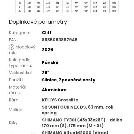
Doplňkové parametry
Kategorie
:
Cliff
EAN
:
8585053857945
?
Modelový
2026
rok
:
Kolo podle
Pánské
typu rámu
:
Velikost kol
:
28"
Použití
:
Silnice
,
Zpevněné cesty
Materiál
Aluminium
rámu
:
Rám
:
KELLYS Crosslite
SR SUNTOUR NEX DS, 63 mm, coil
Vidlice
:
spring
SHIMANO TY301 (48x38x28T) - délka
Kliky
:
170 mm (S), 175 mm (M - XL)
SHIMANO Altus M2000 (direct