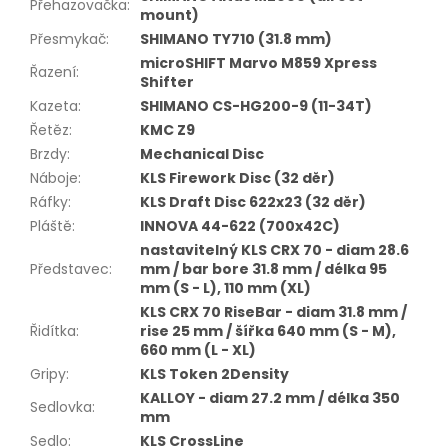
Přehazovačka
:
mount)
Přesmykač
:
SHIMANO TY710 (31.8 mm)
microSHIFT Marvo M859 Xpress
Řazení
:
Shifter
Kazeta
:
SHIMANO CS-HG200-9 (11-34T)
Řetěz
:
KMC Z9
Brzdy
:
Mechanical Disc
Náboje
:
KLS Firework Disc (32 děr)
Ráfky
:
KLS Draft Disc 622x23 (32 děr)
Pláště
:
INNOVA 44-622 (700x42C)
nastavitelný KLS CRX 70 - diam 28.6
Představec
:
mm / bar bore 31.8 mm / délka 95
mm (S - L), 110 mm (XL)
KLS CRX 70 RiseBar - diam 31.8 mm /
Řidítka
:
rise 25 mm / šířka 640 mm (S - M),
660 mm (L - XL)
Gripy
:
KLS Token 2Density
KALLOY - diam 27.2 mm / délka 350
Sedlovka
:
mm
Sedlo
:
KLS CrossLine