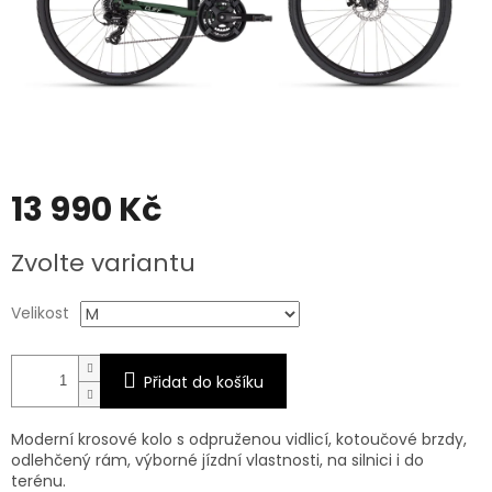
13 990 Kč
Měrná
Zvolte variantu
cena:
Velikost
Přidat do košíku
Moderní krosové kolo s odpruženou vidlicí, kotoučové brzdy,
odlehčený rám, výborné jízdní vlastnosti, na silnici i do
terénu.