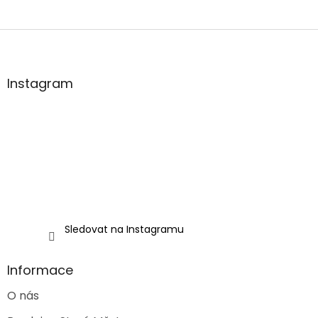
Z
á
p
a
Instagram
t
í
Sledovat na Instagramu
Informace
O nás