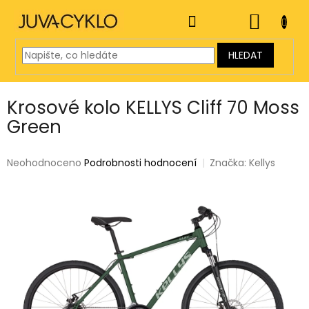
Přejít
na
NÁKUP
obsah
KOŠÍK
HLEDAT
Krosové kolo KELLYS Cliff 70 Moss
Green
Průměrné
Neohodnoceno
Podrobnosti hodnocení
Značka:
Kellys
hodnocení
produktu
je
0,0
z
5
hvězdiček.