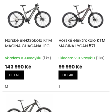
d
ý
u
p
k
i
t
s
ů
p
r
o
d
Horské elektrokolo KTM
Horské elektrokolo KTM
u
MACINA CHACANA LFC
MACINA LYCAN 571
k
machine grey matt
GLORIOUS elderberry
t
(white)
matt (black+grey)
Skladem v Juvacyklu
(1 ks)
Skladem v Juvacyklu
(1 ks)
ů
143 990 Kč
99 990 Kč
DETAIL
DETAIL
M
S