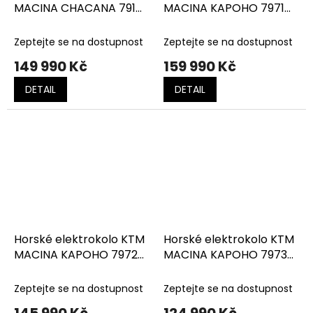
MACINA CHACANA 791
MACINA KAPOHO 7971
metallic white
chrome red (black)
(black+grey+orange)
Zeptejte se na dostupnost
Zeptejte se na dostupnost
149 990 Kč
159 990 Kč
DETAIL
DETAIL
Horské elektrokolo KTM
Horské elektrokolo KTM
MACINA KAPOHO 7972
MACINA KAPOHO 7973
dew silver matt (black)
flaming black (orange)
Zeptejte se na dostupnost
Zeptejte se na dostupnost