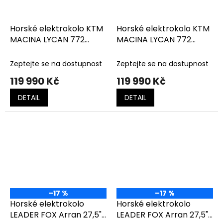
Horské elektrokolo KTM
Horské elektrokolo KTM
MACINA LYCAN 772
MACINA LYCAN 772
GLORIOUS lavender
starlight silver
matt
(black+blue)
Zeptejte se na dostupnost
Zeptejte se na dostupnost
(black+white+coral)
119 990 Kč
119 990 Kč
DETAIL
DETAIL
–17 %
–17 %
Horské elektrokolo
Horské elektrokolo
LEADER FOX Arran 27,5"
LEADER FOX Arran 27,5"