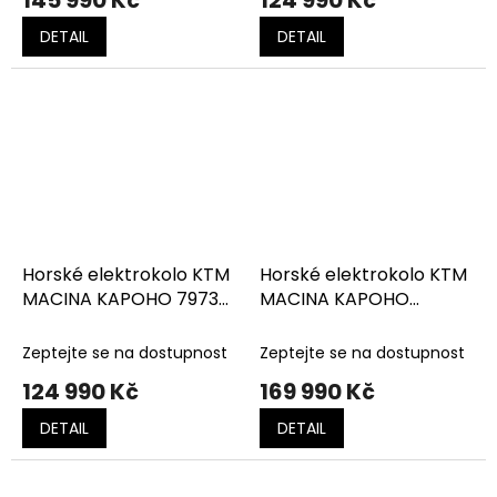
145 990 Kč
124 990 Kč
DETAIL
DETAIL
Horské elektrokolo KTM
Horské elektrokolo KTM
MACINA KAPOHO 7973
MACINA KAPOHO
metallic blue
MASTER flaming black
(black+grey)
(orange)
Zeptejte se na dostupnost
Zeptejte se na dostupnost
124 990 Kč
169 990 Kč
DETAIL
DETAIL