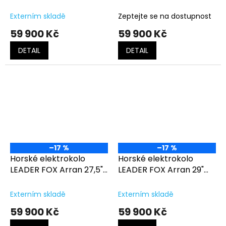
Neon Orange
Pink Shiny
Externím skladě
Zeptejte se na dostupnost
59 900 Kč
59 900 Kč
DETAIL
DETAIL
–17 %
–17 %
Horské elektrokolo
Horské elektrokolo
LEADER FOX Arran 27,5"
LEADER FOX Arran 29"
White Shiny
Dark Red Shiny
Externím skladě
Externím skladě
59 900 Kč
59 900 Kč