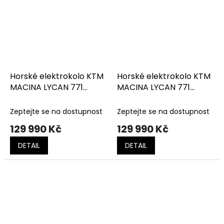
Horské elektrokolo KTM
Horské elektrokolo KTM
MACINA LYCAN 771
MACINA LYCAN 771
flaming black (space
GLORIOUS pale mint
orange)
matt (black+white)
Zeptejte se na dostupnost
Zeptejte se na dostupnost
129 990 Kč
129 990 Kč
DETAIL
DETAIL