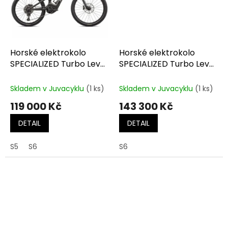
Horské elektrokolo
Horské elektrokolo
SPECIALIZED Turbo Levo
SPECIALIZED Turbo Levo
Alloy G3 Satin Dark Moss
Comp Alloy G3 Black /
Green / Dune White
Dove Grey / Black
Skladem v Juvacyklu
(1 ks)
Skladem v Juvacyklu
(1 ks)
119 000 Kč
143 300 Kč
DETAIL
DETAIL
S5
S6
S6