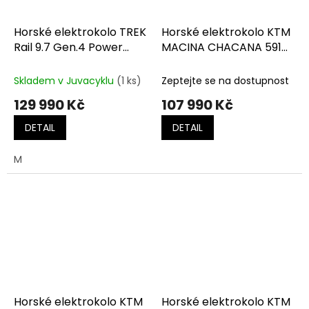
Horské elektrokolo TREK
Horské elektrokolo KTM
Rail 9.7 Gen.4 Power
MACINA CHACANA 591
Surge
vital blue matt
(silver+black)
Skladem v Juvacyklu
(1 ks)
Zeptejte se na dostupnost
129 990 Kč
107 990 Kč
DETAIL
DETAIL
M
Horské elektrokolo KTM
Horské elektrokolo KTM