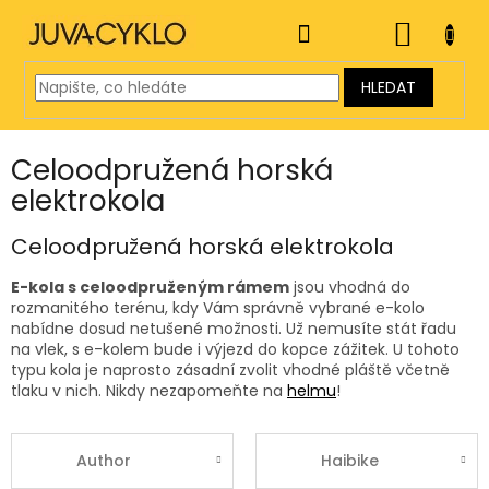
Přejít
na
NÁKUP
obsah
KOŠÍK
HLEDAT
Celoodpružená horská
elektrokola
Celoodpružená horská elektrokola
E-kola s celoodpruženým rámem
jsou vhodná do
rozmanitého terénu, kdy Vám správně vybrané e-kolo
nabídne dosud netušené možnosti. Už nemusíte stát řadu
na vlek, s e-kolem bude i výjezd do kopce zážitek. U tohoto
typu kola je naprosto zásadní zvolit vhodné pláště včetně
tlaku v nich. Nikdy nezapomeňte na
helmu
!
Author
Haibike