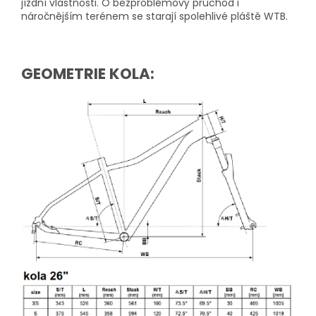
jízdní vlastnosti. O bezproblémový průchod i
náročnějším terénem se starají spolehlivé pláště WTB.
GEOMETRIE KOLA: