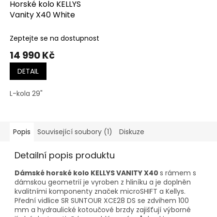
Horské kolo KELLYS
Vanity X40 White
Zeptejte se na dostupnost
14 990 Kč
DETAIL
L-kola 29"
Popis
Související soubory (1)
Diskuze
Detailní popis produktu
Dámské horské kolo KELLYS VANITY X40
s rámem s
dámskou geometrií je vyroben z hliníku a je doplněn
kvalitními komponenty značek microSHIFT a Kellys.
Přední vidlice SR SUNTOUR XCE28 DS se zdvihem 100
mm a hydraulické kotoučové brzdy zajišťují výborné