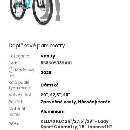
Doplňkové parametry
Kategorie
:
Vanity
EAN
:
8585053854111
?
Modelový
2026
rok
:
Kolo podle
Dámské
typu rámu
:
Velikost kol
:
29"
,
27,5"
,
26"
Použití
:
Zpevněné cesty
,
Náročný terén
Materiál
Aluminium
rámu
:
KELLYS KLC 26"/27,5"/29" - Lady
Rám
:
Sport Geometry, 1.5" tapered HT