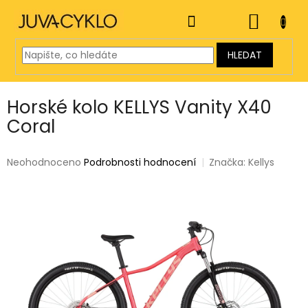
Přejít
na
NÁKUP
obsah
KOŠÍK
HLEDAT
Horské kolo KELLYS Vanity X40
Coral
Průměrné
Neohodnoceno
Podrobnosti hodnocení
Značka:
Kellys
hodnocení
produktu
je
0,0
z
5
hvězdiček.