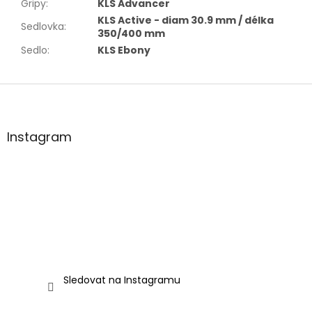
Gripy
:
KLS Advancer
KLS Active - diam 30.9 mm / délka
Sedlovka
:
350/400 mm
Sedlo
:
KLS Ebony
Z
á
p
a
Instagram
t
í
Sledovat na Instagramu