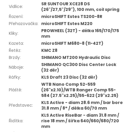
SR SUNTOUR XCE28 DS
Vidlice
:
(26"/27,5"/29"), 100 mm, coil spring
Řazení
:
microSHIFT Estes TS200-8R
Přehazovačka
:
microSHIFT Estes M220
PROWHEEL (32T) - délka 165/170/175
Kliky
:
mm
Kazeta
:
microSHIFT M680-8 (11-42T)
Řetěz
:
KMC Z8
Brzdy
:
SHIMANO MT200 Hydraulic Disc
SHIMANO QC300 Disc Center Lock
Náboje
:
(32 děr)
Ráfky
:
KLS Draft 23 Disc (32 děr)
WTB Nano Comp 52-559
Pláště
:
(26"x2.10)/WTB Ranger Comp 55-
584 (27.5"x2.25)/55-622 (29"x2.25)
KLS Active - diam 28.6 mm / bar bore
Představec
:
31.8 mm / 8° / délka 60/70 mm
KLS Active RiseBar - diam 31.8 mm /
Řidítka
:
rise 18 mm / šířka 640/660/680/720
mm