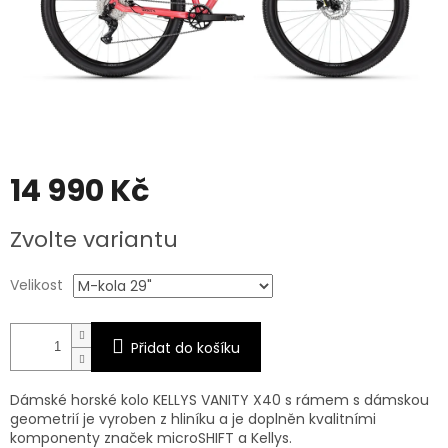
14 990 Kč
Měrná
Zvolte variantu
cena:
Velikost
Přidat do košíku
Dámské horské kolo KELLYS VANITY X40 s rámem s dámskou
geometrií je vyroben z hliníku a je doplněn kvalitními
komponenty značek microSHIFT a Kellys.