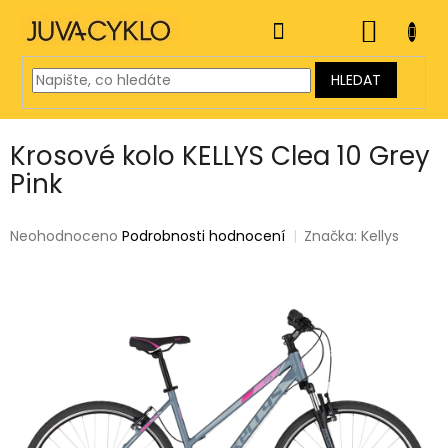
Přejít
na
NÁKUP
obsah
KOŠÍK
HLEDAT
Krosové kolo KELLYS Clea 10 Grey
Pink
Průměrné
Neohodnoceno
Podrobnosti hodnocení
Značka:
Kellys
hodnocení
produktu
je
0,0
z
5
hvězdiček.