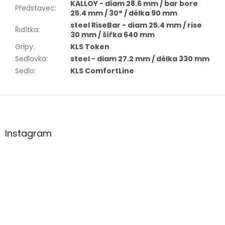
KALLOY - diam 28.6 mm / bar bore
Představec
:
25.4 mm / 30° / délka 90 mm
steel RiseBar - diam 25.4 mm / rise
Řidítka
:
30 mm / šířka 640 mm
Gripy
:
KLS Token
Sedlovka
:
steel - diam 27.2 mm / délka 330 mm
Sedlo
:
KLS ComfortLine
Z
á
p
a
Instagram
t
í