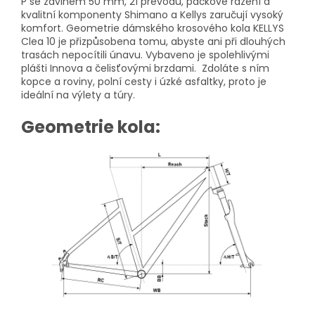
P se zdvihem 50 mm, 21 převodů, páčkové řazení a
kvalitní komponenty Shimano a Kellys zaručují vysoký
komfort. Geometrie dámského krosového kola KELLYS
Clea 10 je přizpůsobena tomu, abyste ani při dlouhých
trasách nepocítili únavu. Vybaveno je spolehlivými
plášti Innova a čelisťovými brzdami. Zdoláte s ním
kopce a roviny, polní cesty i úzké asfaltky, proto je
ideální na výlety a túry.
Geometrie kola: