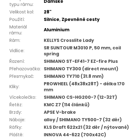
Dámské
typu rámu
:
Velikost kol
:
28"
Použití
:
Silnice
,
Zpevněné cesty
Materiál
Aluminium
rámu
:
Rám
:
KELLYS Crosslite Lady
SR SUNTOUR M3010 P, 50 mm, coil
Vidlice
:
spring
Řazení
:
SHIMANO ST-EF41-7 EZ-fire Plus
Přehazovačka
:
SHIMANO TY300 (direct mount)
Přesmykač
:
SHIMANO TY710 (31.8 mm)
PROWHEEL (48x38x28T) - délka 170
Kliky
:
mm
Vícekolečko
:
SHIMANO CS-HG200-7 (12-32T)
Řetěz
:
KMC Z7 (114 článků)
Brzdy
:
APSE V-brake
Náboje
:
alloy / SHIMANO TY500-7 (32 děr)
Ráfky
:
KLS Draft 622x21 (32 děr / nýtované)
Pláště
:
INNOVA 44-622 (700x42C)