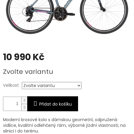
10 990 Kč
Měrná
Zvolte variantu
cena:
Velikost
Přidat do košíku
Moderní krosové kolo s dámskou geometrií, odpružená
vidlice, kvalitní odlehčený rám, výborné jízdní vlastnosti, na
silnici i do terénu.