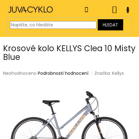
Přejít
na
NÁKUP
obsah
KOŠÍK
HLEDAT
Krosové kolo KELLYS Clea 10 Misty
Blue
Průměrné
Neohodnoceno
Podrobnosti hodnocení
Značka:
Kellys
hodnocení
produktu
je
0,0
z
5
hvězdiček.