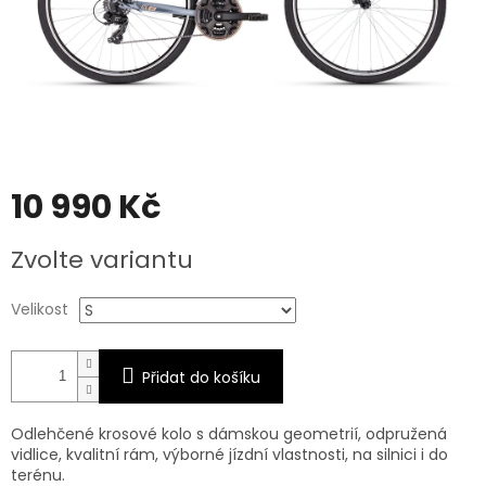
10 990 Kč
Měrná
Zvolte variantu
cena:
Velikost
Přidat do košíku
Odlehčené krosové kolo s dámskou geometrií, odpružená
vidlice, kvalitní rám, výborné jízdní vlastnosti, na silnici i do
terénu.