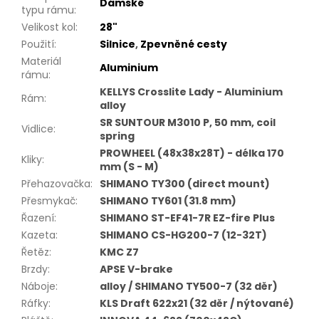
Dámské
typu rámu
:
Velikost kol
:
28"
Použití
:
Silnice
,
Zpevněné cesty
Materiál
Aluminium
rámu
:
KELLYS Crosslite Lady - Aluminium
Rám
:
alloy
SR SUNTOUR M3010 P, 50 mm, coil
Vidlice
:
spring
PROWHEEL (48x38x28T) - délka 170
Kliky
:
mm (S - M)
Přehazovačka
:
SHIMANO TY300 (direct mount)
Přesmykač
:
SHIMANO TY601 (31.8 mm)
Řazení
:
SHIMANO ST-EF41-7R EZ-fire Plus
Kazeta
:
SHIMANO CS-HG200-7 (12-32T)
Řetěz
:
KMC Z7
Brzdy
:
APSE V-brake
Náboje
:
alloy / SHIMANO TY500-7 (32 děr)
Ráfky
:
KLS Draft 622x21 (32 děr / nýtované)