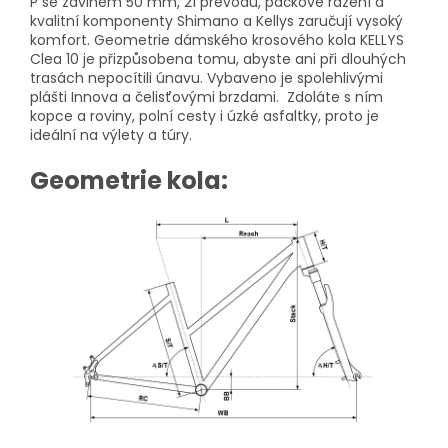
P se zdvihem 50 mm, 21 převodů, páčkové řazení a
kvalitní komponenty Shimano a Kellys zaručují vysoký
komfort. Geometrie dámského krosového kola KELLYS
Clea 10 je přizpůsobena tomu, abyste ani při dlouhých
trasách nepocítili únavu. Vybaveno je spolehlivými
plášti Innova a čelisťovými brzdami. Zdoláte s ním
kopce a roviny, polní cesty i úzké asfaltky, proto je
ideální na výlety a túry.
Geometrie kola: