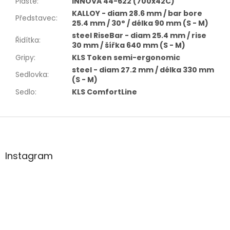
Pláště
:
INNOVA 44-622 (700x42C)
KALLOY - diam 28.6 mm / bar bore
Představec
:
25.4 mm / 30° / délka 90 mm (S - M)
steel RiseBar - diam 25.4 mm / rise
Řidítka
:
30 mm / šířka 640 mm (S - M)
Gripy
:
KLS Token semi-ergonomic
steel - diam 27.2 mm / délka 330 mm
Sedlovka
:
(S - M)
Sedlo
:
KLS ComfortLine
Z
á
p
a
Instagram
t
í