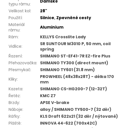
Dámské
typu rámu
:
Velikost kol
:
28"
Použití
:
Silnice
,
Zpevněné cesty
Materiál
Aluminium
rámu
:
Rám
:
KELLYS Crosslite Lady
SR SUNTOUR M3010 P, 50 mm, coil
Vidlice
:
spring
Řazení
:
SHIMANO ST-EF41-7R EZ-fire Plus
Přehazovačka
:
SHIMANO TY300 (direct mount)
Přesmykač
:
SHIMANO TY601 (31.8 mm)
PROWHEEL (48x38x28T) - délka 170
Kliky
:
mm
Kazeta
:
SHIMANO CS-HG200-7 (12-32T)
Řetěz
:
KMC Z7
Brzdy
:
APSE V-brake
Náboje
:
alloy / SHIMANO TY500-7 (32 děr)
Ráfky
:
KLS Draft 622x21 (32 děr / nýtované)
Pláště
:
INNOVA 44-622 (700x42C)