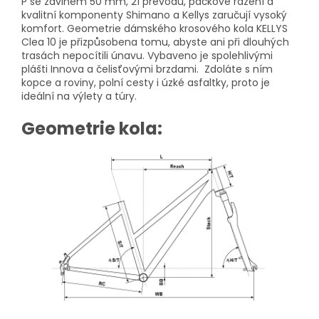
P se zdvihem 50 mm, 21 převodů, páčkové řazení a
kvalitní komponenty Shimano a Kellys zaručují vysoký
komfort. Geometrie dámského krosového kola KELLYS
Clea 10 je přizpůsobena tomu, abyste ani při dlouhých
trasách nepocítili únavu. Vybaveno je spolehlivými
plášti Innova a čelisťovými brzdami. Zdoláte s ním
kopce a roviny, polní cesty i úzké asfaltky, proto je
ideální na výlety a túry.
Geometrie kola: