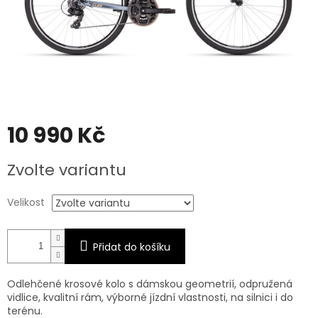
10 990 Kč
Měrná
Zvolte variantu
cena:
Velikost
Přidat do košíku
Odlehčené krosové kolo s dámskou geometrií, odpružená
vidlice, kvalitní rám, výborné jízdní vlastnosti, na silnici i do
terénu.