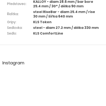
KALLOY - diam 28.6 mm / bar bore
Představec
:
25.4 mm / 30° / délka 90 mm
steel RiseBar - diam 25.4 mm / rise
Řidítka
:
30 mm / šířka 640 mm
Gripy
:
KLS Token
Sedlovka
:
steel - diam 27.2 mm / délka 330 mm
Sedlo
:
KLS ComfortLine
Z
á
p
a
Instagram
t
í