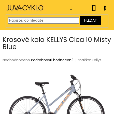
Přejít
na
NÁKUP
obsah
KOŠÍK
HLEDAT
Krosové kolo KELLYS Clea 10 Misty
Blue
Průměrné
Neohodnoceno
Podrobnosti hodnocení
Značka:
Kellys
hodnocení
produktu
je
0,0
z
5
hvězdiček.